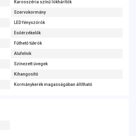
Karosszéria színű lökhárítók
Szervokormány
LED fényszórók
Esőérzékelők
Fűthető tükrök
Alufelnik
Színezett üvegek
Kihangosító
Kormánykerék magasságában állítható