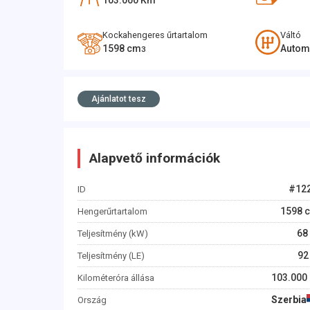
103.000
Km
Kockahengeres űrtartalom
Váltó
1598
cm
Autom
3
Ajánlatot tesz
Alapvető információk
#
12
ID
1598
c
Hengerűrtartalom
68
Teljesítmény (kW)
92
Teljesítmény (LE)
103.000
Kilométeróra állása
Szerbia
Ország