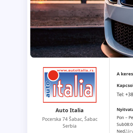
A kere
Kapcso
Tel:
+3
Nyitvata
Auto Italia
Pon – Pe
Pocerska 74 Šabac
,
Šabac
Sub
08:0
Serbia
Ned
Zár