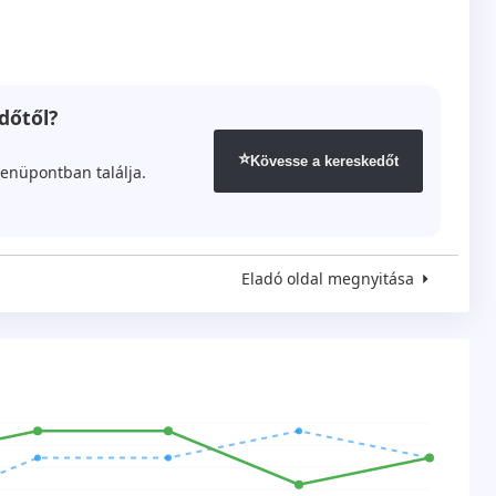
dőtől?
⭐
Kövesse a kereskedőt
enüpontban találja.
Eladó oldal megnyitása