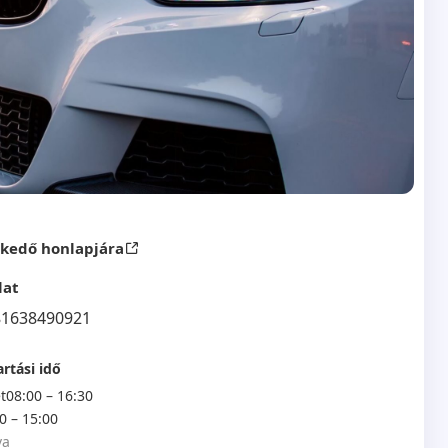
skedő honlapjára
lat
81638490921
rtási idő
t
08:00 – 16:30
0 – 15:00
va