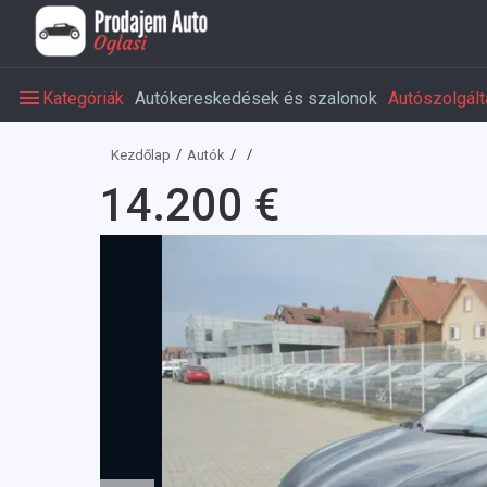
Kategóriák
Autókereskedések és szalonok
Autószolgált
Kezdőlap
Autók
14.200 €