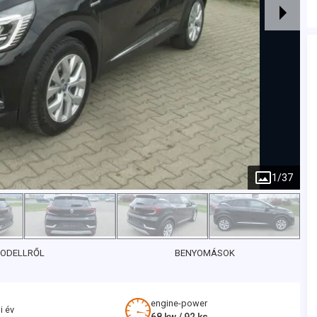
1
/
37
MODELLRŐL
BENYOMÁSOK
engine-power
i év