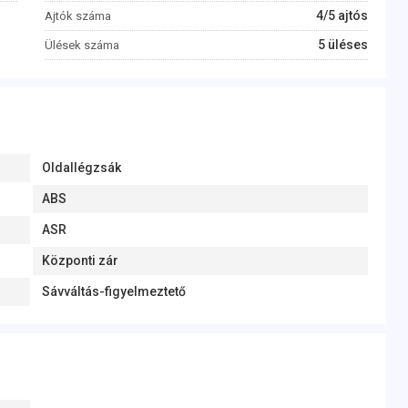
4/5 ajtós
Ajtók száma
5 üléses
Ülések száma
Oldallégzsák
ABS
ASR
Központi zár
Sávváltás-figyelmeztető