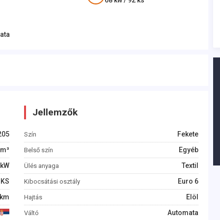
68
kw /
92
ks
ata
Jellemzők
205
Fekete
Szín
m³
Egyéb
Belső szín
kW
Textil
Ülés anyaga
KS
Euro 6
Kibocsátási osztály
km
Elöl
Hajtás
Automata
Váltó