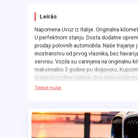
Leírás
Napomena Uvoz iz Italije. Originalna kilom
U perfektnom stanju. Dosta dodatne opreme. 
prodaji polovnih automobila. Naše trajanje j
inostranstvu od prvog vlasnika, bez havari
servisu. Vozila su carinjena na originalnu ki
maksimalno 3 godine po dogovoru. Kupcima
pregled i probne tablice. Sva naša vozila mož
Többet mutat