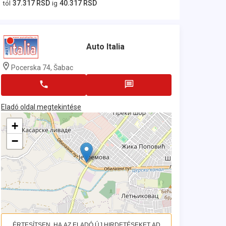
37.317 RSD
40.317 RSD
tól
ig
Auto Italia
Pocerska 74, Šabac
Eladó oldal megtekintése
+
−
ÉRTESÍTSEN, HA AZ ELADÓ ÚJ HIRDETÉSEKET AD