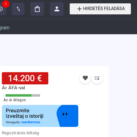
1
HIRDETÉS FELADÁSA
gram
14.200 €
Ár ÁFA-val
Az ár átlagos
Regisztrációs költség
: