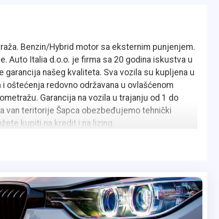
etraža. Benzin/Hybrid motor sa eksternim punjenjem.
Auto Italia d.o.o. je firma sa 20 godina iskustva u
e garancija našeg kvaliteta. Sva vozila su kupljena u
ja i oštećenja redovno održavana u ovlašćenom
lometražu. Garancija na vozila u trajanju od 1 do
 van teritorije Šapca obezbeđujemo tehnički
ete kupiti na kredit i na lizing.