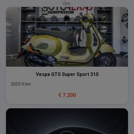
Önt.
Vespa
GTS Super Sport 310
2025
0
km
€
7.200