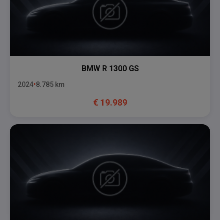
BMW
R 1300 GS
2024
8.785
km
€
19.989