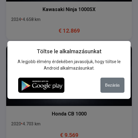
Kawasaki
Ninja 1000SX
2024
4.658
km
€
12.869
Töltse le alkalmazásunkat
A legjobb élmény érdekében javasoljuk, hogy töltse le
Android alkalmazásunkat.
Bezárás
Honda
CB 1000
2020
4.703
km
€
9.569