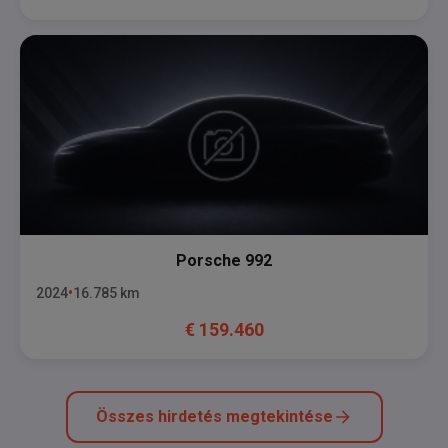
Porsche
992
2024
16.785
km
€
159.460
Összes hirdetés megtekintése