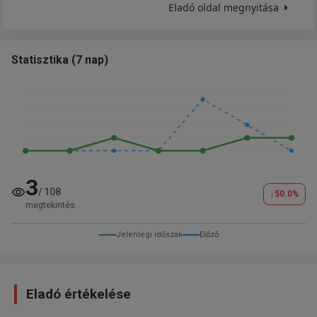
Eladó oldal megnyitása
Statisztika
(
7 nap
)
3
/
108
↓
50.0
%
megtekintés
Jelenlegi időszak
Előző
Eladó értékelése