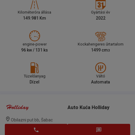
Kilométeróra állása
Gyártási év
149.981
Km
2022
engine-power
Kockahengeres űrtartalom
96
kw /
131
ks
1499
cm
3
Tüzelőanyag
Váltó
Dízel
Automata
Auto Kuća Holliday
Obilazni put bb, Šabac