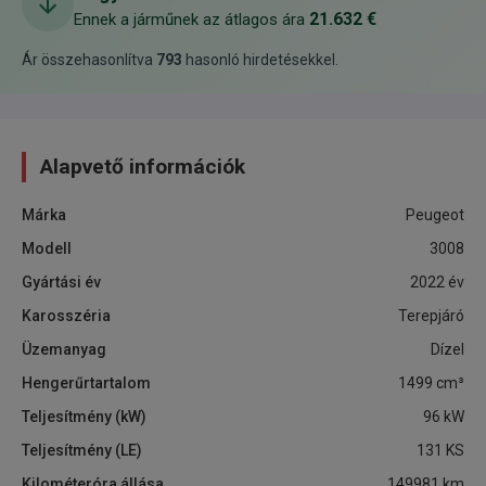
21.632 €
Ennek a járműnek az átlagos ára
Ár összehasonlítva
793
hasonló hirdetésekkel
.
Alapvető információk
Márka
Peugeot
Modell
3008
Gyártási év
2022
év
Karosszéria
Terepjáró
Üzemanyag
Dízel
Hengerűrtartalom
1499
cm³
Teljesítmény (kW)
96
kW
Teljesítmény (LE)
131
KS
Kilométeróra állása
149981
km