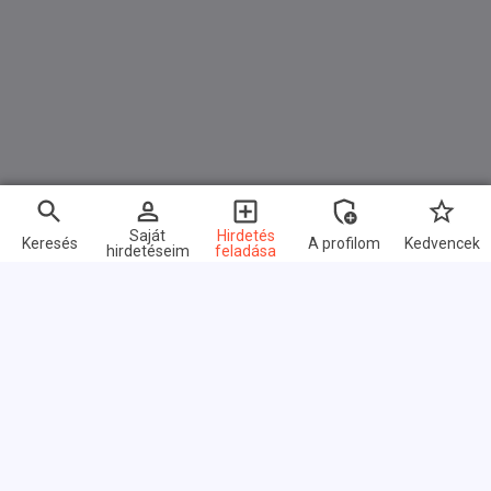
Saját
Hirdetés
Keresés
A profilom
Kedvencek
hirdetéseim
feladása
Gyors linkek
GYIK