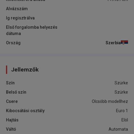
Alvázszám
Ig regisztrálva
Első forgalomba helyezés
dátuma
Ország
Szerbia
Jellemzők
Szín
Szürke
Belső szín
Szürke
Csere
Olcsóbb modellhez
Kibocsátási osztály
Euro 1
Hajtás
Elöl
Váltó
Automata