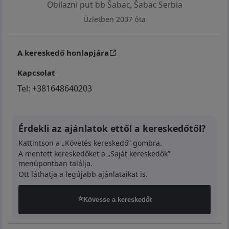
Obilazni put bb Šabac
,
Šabac Serbia
Üzletben 2007 óta
A kereskedő honlapjára
Kapcsolat
Tel:
+381648640203
Érdekli az ajánlatok ettől a kereskedőtől?
Kattintson a „Követés kereskedő” gombra.
A mentett kereskedőket a „Saját kereskedők”
menüpontban találja.
Ott láthatja a legújabb ajánlataikat is.
⭐
Kövesse a kereskedőt