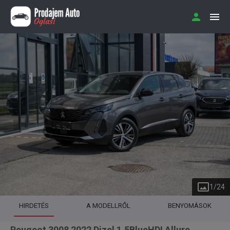
1
/
24
HIRDETÉS
A MODELLRŐL
BENYOMÁSOK
Peugeot 3008 2022 Dizel 1.5BlueHDI Allure