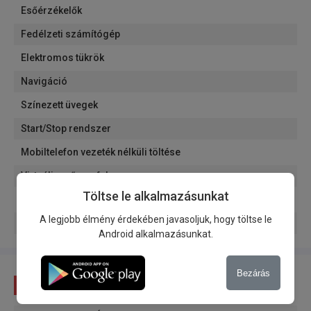
Esőérzékelők
Fedélzeti számítógép
Elektromos tükrök
Navigáció
Színezett üvegek
Start/Stop rendszer
Mobiltelefon vezeték nélküli töltése
Virtuális műszerfal
Töltse le alkalmazásunkat
Magasság állítható ülések
A legjobb élmény érdekében javasoljuk, hogy töltse le
Kormánykerék magasságában állítható
Android alkalmazásunkat.
Bezárás
Állapot