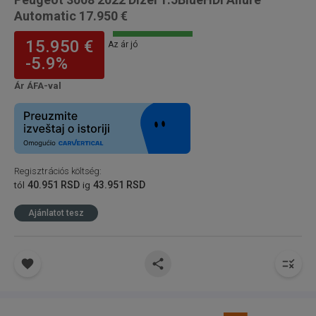
Automatic 17.950 €
15.950 €
Az ár jó
-5.9%
Ár ÁFA-val
Regisztrációs költség
:
40.951 RSD
43.951 RSD
tól
ig
Ajánlatot tesz