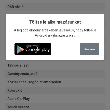
DAB rádió
Kihangosító
Töltse le alkalmazásunkat
Start/Stop rendszer
A legjobb élmény érdekében javasoljuk, hogy töltse le
Mobiltelefon vezeték nélküli töltése
Android alkalmazásunkat.
ISOFIX rendszer
Magasság állítható ülések
Bezárás
Kormánykerék magasságában állítható
12V-os aljzat
Guminyomás jelző
Közlekedési segédlet emelkedőn
Könyöklő
Apple CarPlay
Touch screen