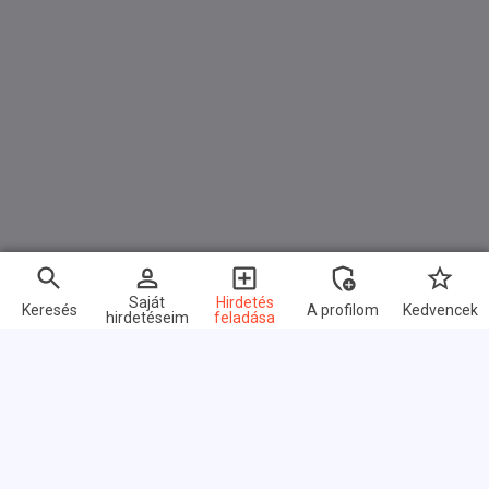
Saját
Hirdetés
Keresés
A profilom
Kedvencek
hirdetéseim
feladása