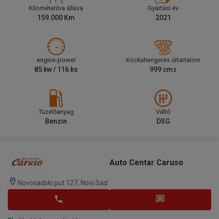
Kilométeróra állása
Gyártási év
159.000
Km
2021
engine-power
Kockahengeres űrtartalom
85
kw /
116
ks
999
cm
3
Tüzelőanyag
Váltó
Benzin
DSG
Auto Centar Caruso
Novosadski put 127, Novi Sad