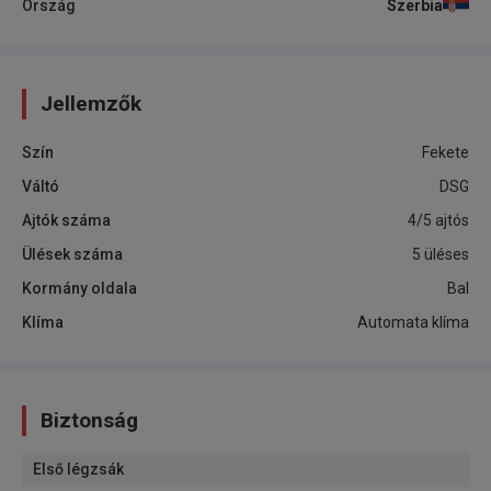
Ország
Szerbia
Jellemzők
Szín
Fekete
Váltó
DSG
Ajtók száma
4/5 ajtós
Ülések száma
5 üléses
Kormány oldala
Bal
Klíma
Automata klíma
Biztonság
Első légzsák