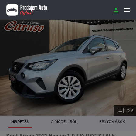
1
/
29
HIRDETÉS
A MODELLRŐL
BENYOMÁSOK
Seat Arona 2021 Benzin 1.0 TSi DSG STYLE