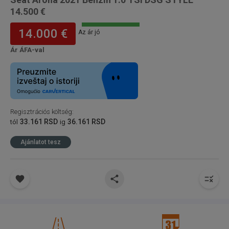
14.500 €
14.000 €
Az ár jó
Ár ÁFA-val
Regisztrációs költség
:
33.161 RSD
36.161 RSD
tól
ig
Ajánlatot tesz