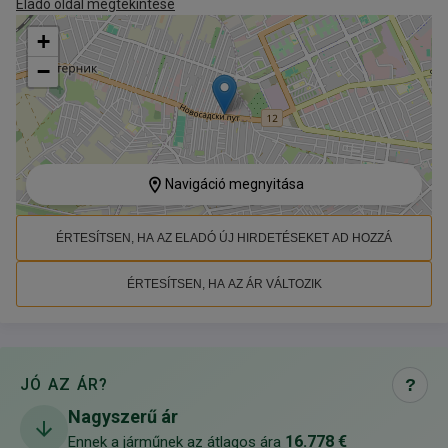
Eladó oldal megtekintése
+
−
Navigáció megnyitása
ÉRTESÍTSEN, HA AZ ELADÓ ÚJ HIRDETÉSEKET AD HOZZÁ
ÉRTESÍTSEN, HA AZ ÁR VÁLTOZIK
JÓ AZ ÁR?
?
Nagyszerű ár
16.778 €
Ennek a járműnek az átlagos ára