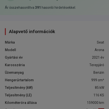
Ár összehasonlítva
391
hasonló hirdetésekkel
.
Alapvető információk
Márka
Seat
Modell
Arona
Gyártási év
2021
év
Karosszéria
Terepjáró
Üzemanyag
Benzin
Hengerűrtartalom
999
cm³
Teljesítmény (kW)
85
kW
Teljesítmény (LE)
116
KS
Kilométeróra állása
159000
km