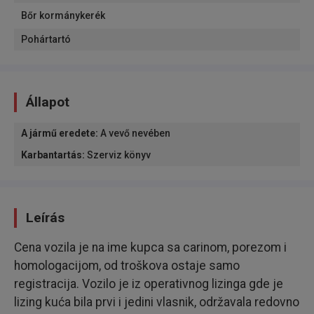
Bőr kormánykerék
Pohártartó
Állapot
A jármű eredete
:
A vevő nevében
Karbantartás
:
Szerviz könyv
Leírás
Cena vozila je na ime kupca sa carinom, porezom i
homologacijom, od troškova ostaje samo
registracija. Vozilo je iz operativnog lizinga gde je
lizing kuća bila prvi i jedini vlasnik, održavala redovno