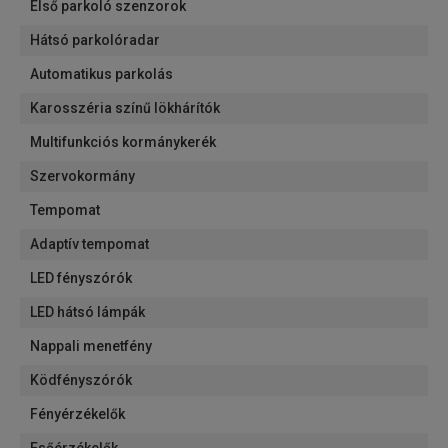
Első parkoló szenzorok
Hátsó parkolóradar
Automatikus parkolás
Karosszéria színű lökhárítók
Multifunkciós kormánykerék
Szervokormány
Tempomat
Adaptív tempomat
LED fényszórók
LED hátsó lámpák
Nappali menetfény
Ködfényszórók
Fényérzékelők