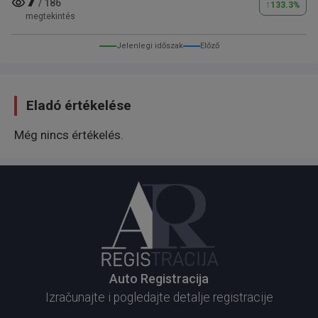
/
186
↑
133.3
%
megtekintés
Jelenlegi időszak
Előző
Eladó értékelése
Még nincs értékelés.
Auto Registracija
Izračunajte i pogledajte detalje registracije