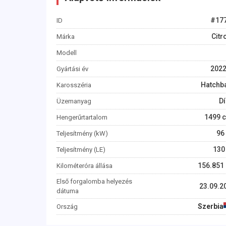
#
17
ID
Citr
Márka
Modell
202
Gyártási év
Hatchb
Karosszéria
Dí
Üzemanyag
1499
c
Hengerűrtartalom
96
Teljesítmény (kW)
130
Teljesítmény (LE)
156.851
Kilométeróra állása
Első forgalomba helyezés
23.09.2
dátuma
Szerbia
Ország