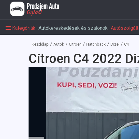
Kategóriák
Autókereskedések és szalonok
Autószolgált
Kezdőlap
Autók
Citroen
Hatchback
Dízel
C4
Citroen C4 2022 Di