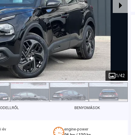
1
/
42
MODELLRŐL
BENYOMÁSOK
i év
engine-power