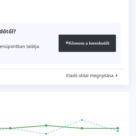
dőtől?
⭐
Kövesse a kereskedőt
enüpontban találja.
Eladó oldal megnyitása