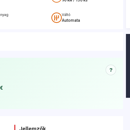
96
kw /
130
ks
anyag
Váltó
Automata
?
 €
Jellemzők