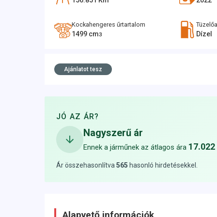
156.851
Km
2022
Kockahengeres űrtartalom
Tüzelő
1499
cm
Dízel
3
Ajánlatot tesz
JÓ AZ ÁR?
Nagyszerű ár
17.022
Ennek a járműnek az átlagos ára
Ár összehasonlítva
565
hasonló hirdetésekkel
.
Alapvető információk