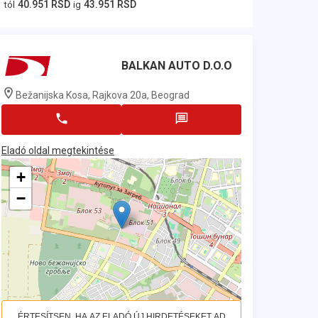
40.951 RSD
43.951 RSD
tól
ig
BALKAN AUTO D.O.O
Bežanijska Kosa, Rajkova 20a, Beograd
Eladó oldal megtekintése
+
−
ÉRTESÍTSEN, HA AZ ELADÓ ÚJ HIRDETÉSEKET AD