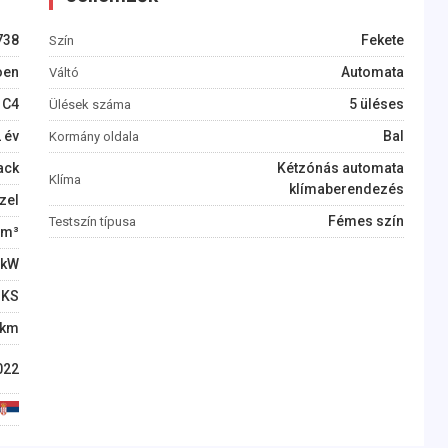
738
Fekete
Szín
oen
Automata
Váltó
C4
5 üléses
Ülések száma
2
év
Bal
Kormány oldala
ack
Kétzónás automata
Klíma
klímaberendezés
zel
Fémes szín
Testszín típusa
m³
kW
KS
km
022