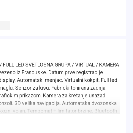
A / FULL LED SVETLOSNA GRUPA / VIRTUAL / KAMERA
ezeno iz Francuske. Datum prve registracije
play. Automatski menjac. Virtualni kokpit. Full led
maglu. Senzor za kisu. Fabricki tonirana zadnja
grafickim prikazom. Kamera za kretanje unazad.
konzoli. 3D velika navigacija. Automatska dvozonska
 kozni volan. Tempomat + limitator brzine. Bluetooth
olu-kozna sedista. Placeni svi troskovi do
etnu registraciju automobila, od tehnickog pregleda