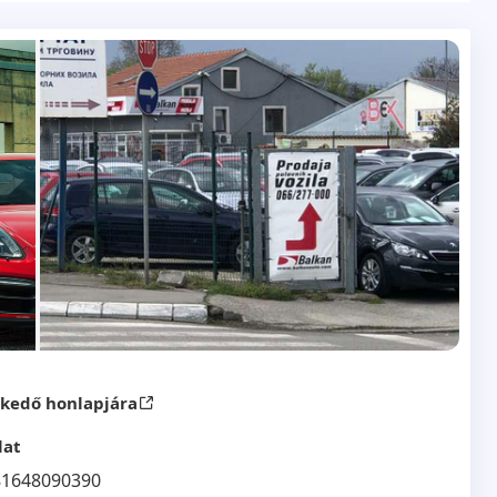
nih tablica za klijente izvan Beograda. Sve provere
od Vaseg majstora, takodje mozete dovesti i Vaseg
skedő honlapjára
lat
81648090390