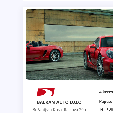
do odlaska u SUP. Mogucnost izdavanja prob
dolaze u obzir, u ovlascenom servisu ili k
majstora da na licu mesta pregleda vozila.
A kere
Kapcso
BALKAN AUTO D.O.O
Tel:
+3
Bežanijska Kosa, Rajkova 20a