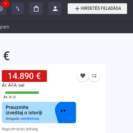
1
HIRDETÉS FELADÁSA
gram
 €
14.890 €
Ár ÁFA-val
Az ár jó
Regisztrációs költség
: