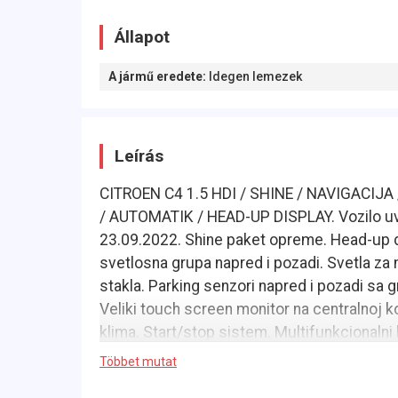
Állapot
A jármű eredete
:
Idegen lemezek
Leírás
CITROEN C4 1.5 HDI / SHINE / NAVIGACIJ
/ AUTOMATIK / HEAD-UP DISPLAY. Vozilo uv
23.09.2022. Shine paket opreme. Head-up dis
svetlosna grupa napred i pozadi. Svetla za 
stakla. Parking senzori napred i pozadi sa 
Veliki touch screen monitor na centralnoj 
klima. Start/stop sistem. Multifunkcionalni
konekcija. Usb prikljucak. Aux prikljucak. P
Többet mutat
registracije. Za nase klijente vrsimo kompl