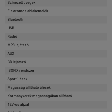
Színezett üvegek
Elektromos ablakemelők
Bluetooth
USB
Rádió
MP3 lejátszó
AUX
CD lejátszó
ISOFIX rendszer
Sportülések
Magasság állítható ülések
Kormánykerék magasságában állítható
12V-os aljzat