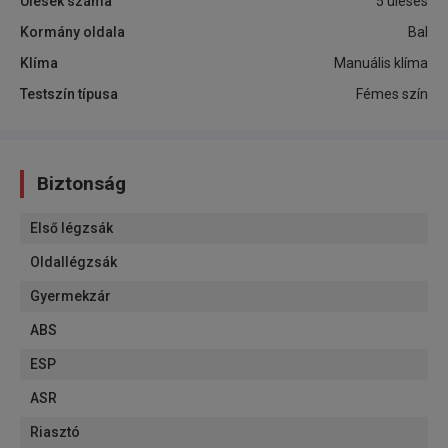
Ülések száma
5 üléses
Kormány oldala
Bal
Klíma
Manuális klíma
Testszín típusa
Fémes szín
Biztonság
Első légzsák
Oldallégzsák
Gyermekzár
ABS
ESP
ASR
Riasztó