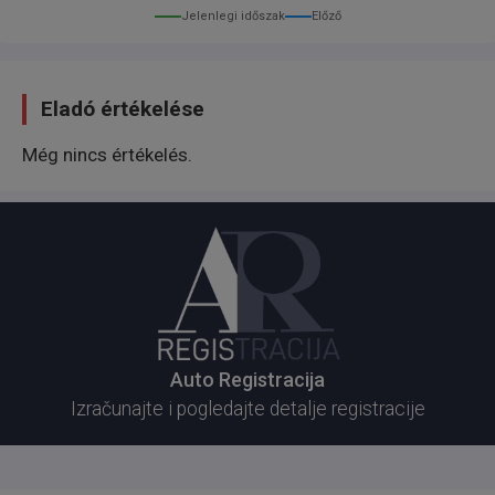
Jelenlegi időszak
Előző
Eladó értékelése
Ide na ime kupca tj. Plaćena carina, porez i POTVRDA
Még nincs értékelés.
AUTO-MOTO SAVEZA... Kupcu ostaje samo
registracija koju završava istog dana...
Gratis prevoz do najbližeg Tehničkog Pregleda za
probne table ili registraciju, kao i pomoć pri vađenju
Auto Registracija
istih..
Izračunajte i pogledajte detalje registracije