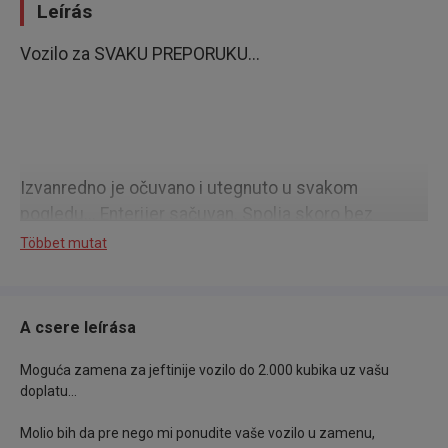
Leírás
Vozilo za SVAKU PREPORUKU...
Izvanredno je očuvano i utegnuto u svakom
pogledu... Enterijer sačuvan. Spolja skoro bez
ikakvih tragova prethodne upotrebe.. Sve radi i u
Többet mutat
funkciji...
A csere leírása
Moguća zamena za jeftinije vozilo do 2.000 kubika uz vašu
doplatu...
Kupljena je od PRVOG VLASNIKA, što se može videti
i iz orginalne dokumentacije..
Molio bih da pre nego mi ponudite vaše vozilo u zamenu,