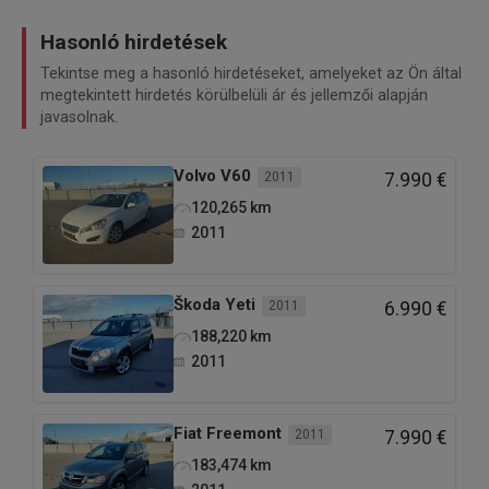
Hasonló hirdetések
Cena u zameni je 7.600e.
Tekintse meg a hasonló hirdetéseket, amelyeket az Ön által
megtekintett hirdetés körülbelüli ár és jellemzői alapján
javasolnak.
Volvo
V60
2011
7.990 €
Svi podaci u ovom oglasu dati su u najboljoj nameri i
120,265
km
informativnog su karaktera. Prodavac ne garantuje
2011
za potpunu tačnost ili ažurnost svih informacija o
vozilu i opremi. Kupac je dužan da samostalno
Škoda
Yeti
2011
6.990 €
proveri sve relevantne detalje pre kupovine.
188,220
km
Prodavac ne snosi odgovornost za eventualne
2011
greške u oglasu niti za bilo kakvu štetu nastalu
korišćenjem dostavljenih informacija.
Fiat
Freemont
2011
7.990 €
183,474
km