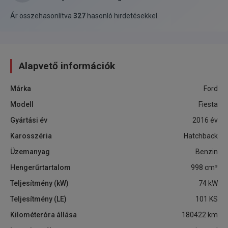
Ár összehasonlítva
327
hasonló hirdetésekkel
.
Alapvető információk
Márka
Ford
Modell
Fiesta
Gyártási év
2016
év
Karosszéria
Hatchback
Üzemanyag
Benzin
Hengerűrtartalom
998
cm³
Teljesítmény (kW)
74
kW
Teljesítmény (LE)
101
KS
Kilométeróra állása
180422
km