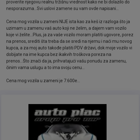
proverite njegovu realnu tržišnu vrednost kako ne bi dolazilo do
nesporazuma...Svi uslovi zamene su vam ovde napisani...
Kupljen NOV i prvi put registrovan 25.05.2016.god.
što je i datum u svim orginalnim papirima, kao i po
Cena mog vozila u zameni NIJE ista kao za keš iz razloga što ja
uzimam u zamenu vaš auto koji ne želim, a dajem vam vozilo
uverenju AMSS-a..
koje vi želite...Plus, ja za vaše vozilo moram platiti ugovore, porez
na prenos, srediti šta treba da se sredi na njemu i naći mu novog
kupca, a za moj auto takođe platiti PDV državi, dok moje vozilo vi
dobijate na ime kupca bez ikakvih troškova poreza na
prenos...Što znači da ja, prihvatajući vašu ponudu za zamenu,
činim vama uslugu a to ima svoju cenu...
Model sa prelepom plavom bojom sa kojom privlači
pažnju svih prolaznika gde god da se nalazite..
Cena mog vozila u zameni je 7.600e...
Pokreće ga izvanredni 1.0 Benzinski ECOBOOST
motor od 74kw i 100 Konjskih snaga koji se pokazao
besprekorno. Poznat po jako maloj potrošnji i