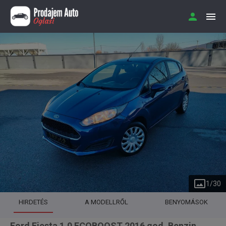
1
/
30
HIRDETÉS
A MODELLRŐL
BENYOMÁSOK
Ford Fiesta 1.0 ECOBOOST 2016 god. Benzin