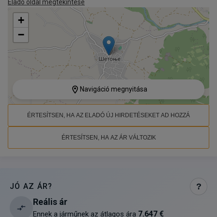
Eladó oldal megtekintése
+
−
Navigáció megnyitása
ÉRTESÍTSEN, HA AZ ELADÓ ÚJ HIRDETÉSEKET AD HOZZÁ
ÉRTESÍTSEN, HA AZ ÁR VÁLTOZIK
JÓ AZ ÁR?
?
Reális ár
7.647 €
Ennek a járműnek az átlagos ára