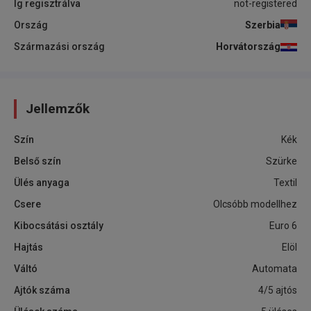
Ig regisztrálva
not-registered
Ország
Szerbia
Származási ország
Horvátország
Jellemzők
Szín
Kék
Belső szín
Szürke
Ülés anyaga
Textil
Csere
Olcsóbb modellhez
Kibocsátási osztály
Euro 6
Hajtás
Elöl
Váltó
Automata
Ajtók száma
4/5 ajtós