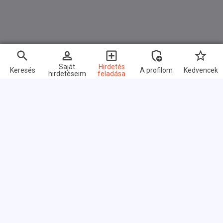
Saját
Hirdetés
Keresés
A profilom
Kedvencek
hirdetéseim
feladása
Gyors linkek
GYIK
Rólunk
Felhasználási feltételek