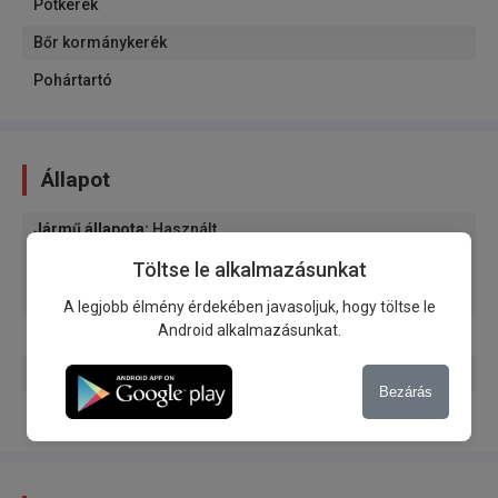
Pótkerék
Bőr kormánykerék
Pohártartó
Állapot
Jármű állapota
:
Használt
A jármű eredete
:
A vevő nevében
Töltse le alkalmazásunkat
Garázsos
A legjobb élmény érdekében javasoljuk, hogy töltse le
Android alkalmazásunkat.
Első tulajdonos
Garancia
Bezárás
Pótkulcs