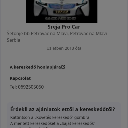
jeftinoj ceni samog održavanja.
Sreja Pro Car
Šetonje bb Petrovac na Mlavi
,
Petrovac na Mlavi
Serbia
Jako mali potrošač, jeftina registracija i jeftin za
Üzletben 2013 óta
održavanje... Savršeno vozilo za svakodnevne
potrebe...
A kereskedő honlapjára
Kapcsolat
Tel:
0692505050
Od opreme poseduje: Klimu, ABS, Grejače sedišta,
Centralnu bravu, Automatski menjač, Daljinsko
Érdekli az ajánlatok ettől a kereskedőtől?
zaključavanje, 2 Kod ključa, Električne podizače
Kattintson a „Követés kereskedő” gombra.
prozora napred, Elektro-podesive retrovizore sa
A mentett kereskedőket a „Saját kereskedők”
grejačima, Mp3 muziku, Držač za čaše, Kožni