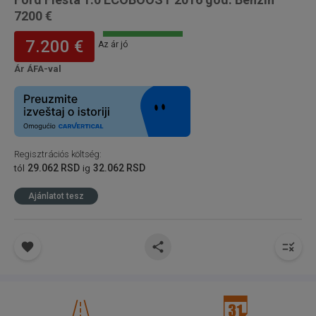
7200 €
7.200 €
Az ár jó
Ár ÁFA-val
Regisztrációs költség
:
29.062 RSD
32.062 RSD
tól
ig
Ajánlatot tesz