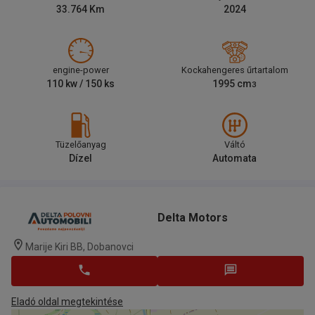
33.764
Km
2024
engine-power
Kockahengeres űrtartalom
110
kw /
150
ks
1995
cm
3
Tüzelőanyag
Váltó
Dízel
Automata
Delta Motors
Marije Kiri BB, Dobanovci
Eladó oldal megtekintése