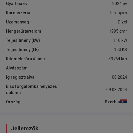
Gyártási év
2024
év
Karosszéria
Terepjáró
Üzemanyag
Dízel
Hengerűrtartalom
1995
cm³
Teljesítmény (kW)
110
kW
Teljesítmény (LE)
150
KS
Kilométeróra állása
33764
km
Alvázszám
Ig regisztrálva
08.2024
Első forgalomba helyezés
09.08.2024
dátuma
Ország
Szerbia
Jellemzők