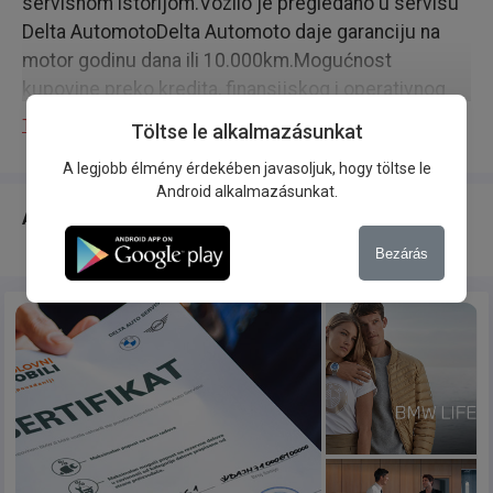
servisnom istorijom.Vozilo je pregledano u servisu
Delta AutomotoDelta Automoto daje garanciju na
motor godinu dana ili 10.000km.Mogućnost
kupovine preko kredita, finansijskog i operativnog
lizinga.
Többet mutat
Töltse le alkalmazásunkat
A legjobb élmény érdekében javasoljuk, hogy töltse le
Android alkalmazásunkat.
A csere leírása
Bezárás