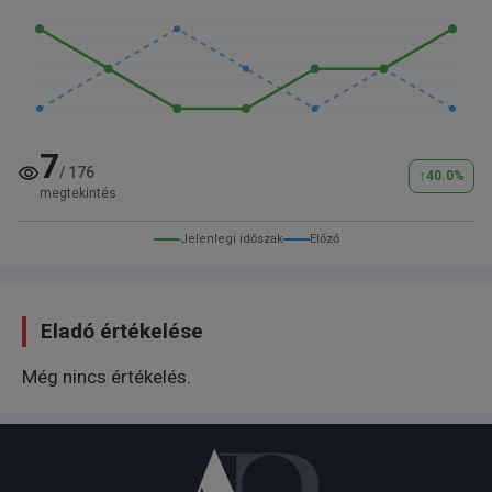
7
/
176
↑
40.0
%
megtekintés
Jelenlegi időszak
Előző
Eladó értékelése
Még nincs értékelés.