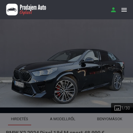
1
/
30
HIRDETÉS
A MODELLRŐL
BENYOMÁSOK
BMW X2 2024 Dizel 18d M sport 48.990 €