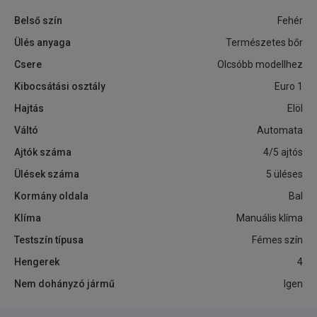
Belső szín
Fehér
Ülés anyaga
Természetes bőr
Csere
Olcsóbb modellhez
Kibocsátási osztály
Euro 1
Hajtás
Elöl
Váltó
Automata
Ajtók száma
4/5 ajtós
Ülések száma
5 üléses
Kormány oldala
Bal
Klíma
Manuális klíma
Testszín típusa
Fémes szín
Hengerek
4
Nem dohányzó jármű
Igen