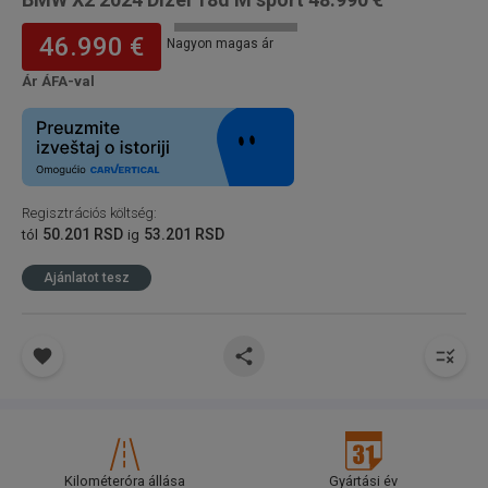
46.990 €
Nagyon magas ár
Ár ÁFA-val
Regisztrációs költség
:
50.201 RSD
53.201 RSD
tól
ig
Ajánlatot tesz
Kilométeróra állása
Gyártási év