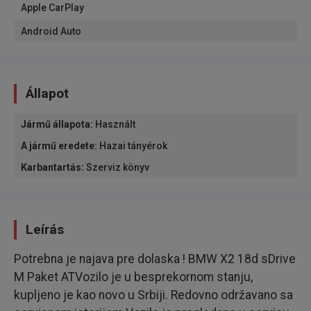
Apple CarPlay
Android Auto
Állapot
Jármű állapota
:
Használt
A jármű eredete
:
Hazai tányérok
Karbantartás
:
Szerviz könyv
Leírás
Potrebna je najava pre dolaska ! BMW X2 18d sDrive
M Paket ATVozilo je u besprekornom stanju,
kupljeno je kao novo u Srbiji. Redovno održavano sa