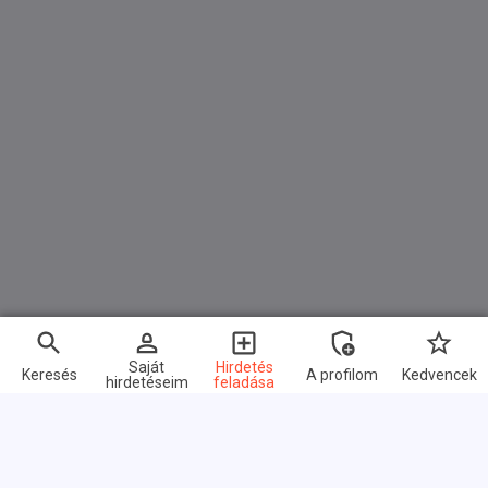
Saját
Hirdetés
Keresés
A profilom
Kedvencek
hirdetéseim
feladása