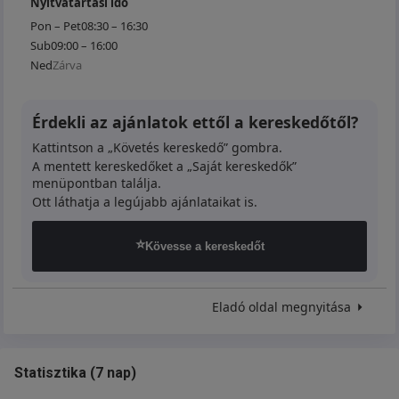
Nyitvatartási idő
Pon – Pet
08:30 – 16:30
Sub
09:00 – 16:00
Ned
Zárva
Érdekli az ajánlatok ettől a kereskedőtől?
Kattintson a „Követés kereskedő” gombra.
A mentett kereskedőket a „Saját kereskedők”
menüpontban találja.
Ott láthatja a legújabb ajánlataikat is.
⭐
Kövesse a kereskedőt
Eladó oldal megnyitása
Statisztika
(
7 nap
)