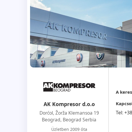
A kere
Kapcso
AK Kompresor d.o.o
Tel:
+3
Dorćol, Žorža Klemansoa 19
Beograd
,
Beograd Serbia
Üzletben 2009 óta