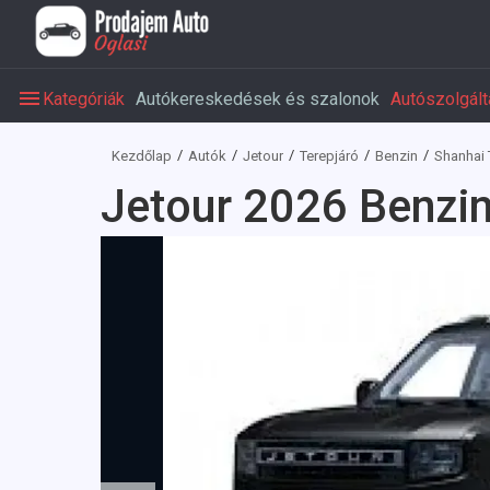
Kategóriák
Autókereskedések és szalonok
Autószolgált
Kezdőlap
Autók
Jetour
Terepjáró
Benzin
Shanhai 
Jetour 2026 Benzin