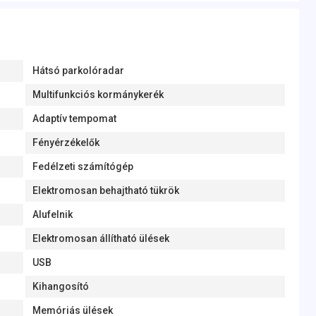
Hátsó parkolóradar
Multifunkciós kormánykerék
Adaptív tempomat
Fényérzékelők
Fedélzeti számítógép
Elektromosan behajtható tükrök
Alufelnik
Elektromosan állítható ülések
USB
Kihangosító
Memóriás ülések