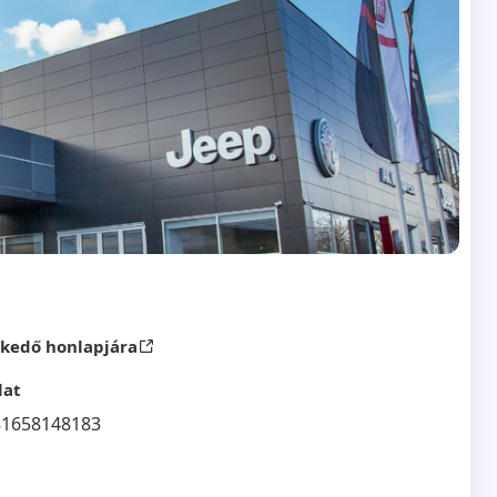
skedő honlapjára
lat
81658148183