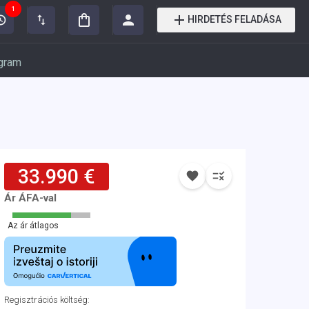
1
HIRDETÉS FELADÁSA
gram
33.990 €
Ár ÁFA-val
Az ár átlagos
Regisztrációs költség
: