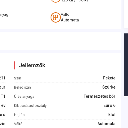
125
kw /
170
ks
anyag
Váltó
n
Automata
Jellemzők
211
Fekete
Szín
our
Szürke
Belső szín
 T1
Természetes bőr
Ülés anyaga
6
év
Euro 6
Kibocsátási osztály
áró
Elöl
Hajtás
zin
Automata
Váltó