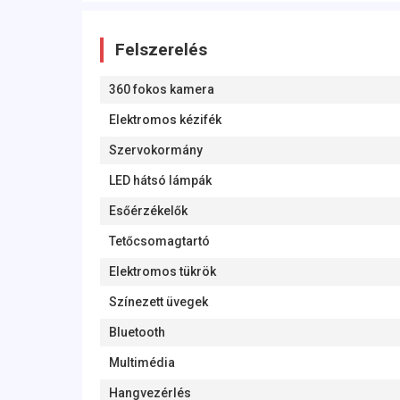
Felszerelés
360 fokos kamera
Elektromos kézifék
Szervokormány
LED hátsó lámpák
Esőérzékelők
Tetőcsomagtartó
Elektromos tükrök
Színezett üvegek
Bluetooth
Multimédia
Hangvezérlés