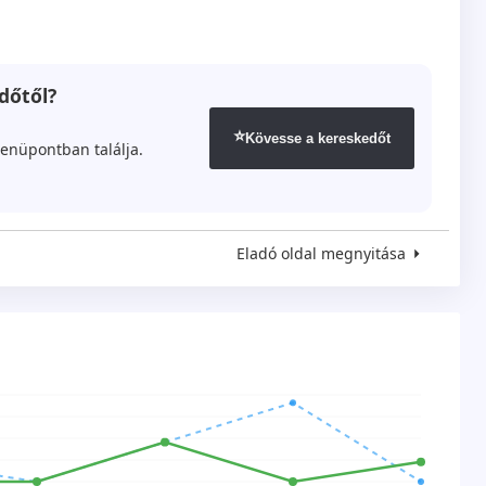
dőtől?
⭐
Kövesse a kereskedőt
enüpontban találja.
Eladó oldal megnyitása