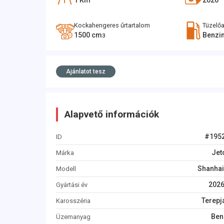
1
Km
2026
Kockahengeres űrtartalom
Tüzelő
1500
cm
Benzi
3
Ajánlatot tesz
Alapvető információk
#
195
ID
Jet
Márka
Shanhai
Modell
202
Gyártási év
Terepj
Karosszéria
Ben
Üzemanyag