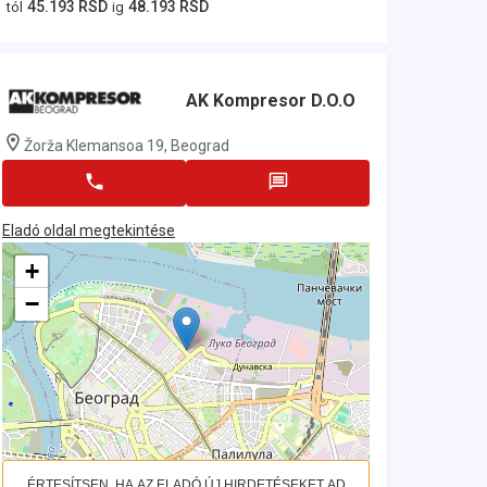
45.193 RSD
48.193 RSD
tól
ig
AK Kompresor D.o.o
Žorža Klemansoa 19, Beograd
Eladó oldal megtekintése
+
−
ÉRTESÍTSEN, HA AZ ELADÓ ÚJ HIRDETÉSEKET AD