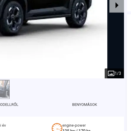
1
/
3
MODELLRŐL
BENYOMÁSOK
i év
engine-power