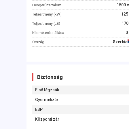
1500
c
Hengerűrtartalom
125
Teljesítmény (kW)
170
Teljesítmény (LE)
0
Kilométeróra állása
Szerbia
Ország
Biztonság
Első légzsák
Gyermekzár
ESP
Központi zár