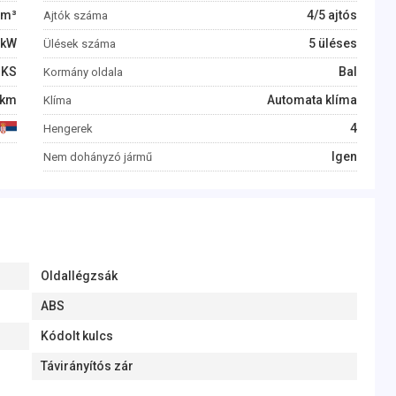
m³
4/5 ajtós
Ajtók száma
kW
5 üléses
Ülések száma
KS
Bal
Kormány oldala
km
Automata klíma
Klíma
4
Hengerek
Igen
Nem dohányzó jármű
Oldallégzsák
ABS
Kódolt kulcs
Távirányítós zár