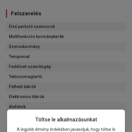
Felszerelés
Első parkoló szenzorok
Multifunkciós kormánykerék
Szervokormány
Tempomat
Fedélzeti számítógép
Tetőcsomagtartó
Fűthető tükrök
Elektromos tükrök
Alufelnik
Navigáció
Töltse le alkalmazásunkat
Színezett üvegek
A legjobb élmény érdekében javasoljuk, hogy töltse le