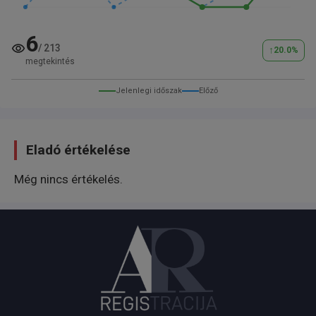
6
/
213
↑
20.0
%
megtekintés
Jelenlegi időszak
Előző
Eladó értékelése
Még nincs értékelés.