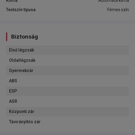
Klíma
Automata klíma
Testszín típusa
Fémes szín
Biztonság
Első légzsák
Oldallégzsák
Gyermekzár
ABS
ESP
ASR
Központi zár
Távirányítós zár