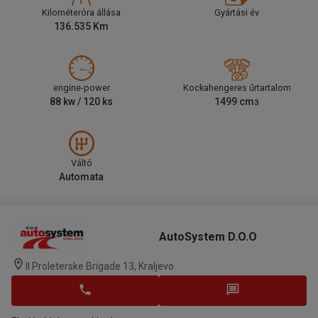
Kilométeróra állása
Gyártási év
136.535
Km
engine-power
Kockahengeres űrtartalom
88
kw /
120
ks
1499
cm
3
Váltó
Automata
AutoSystem D.O.O
II Proleterske Brigade 13, Kraljevo