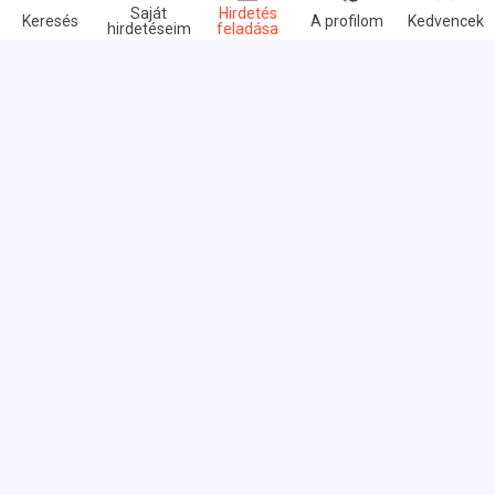
Saját
Hirdetés
Keresés
A profilom
Kedvencek
hirdetéseim
feladása
Gyors linkek
GYIK
Rólunk
Felhasználási feltételek
Adatvédelmi irányelvek
Linkcsere
Árazás