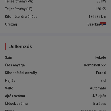
Teljesítmény (kW)
88
kW
Teljesítmény (LE)
120
KS
Kilométeróra állása
136535
km
Ország
Szerbia
Jellemzők
Szín
Fekete
Ülés anyaga
Kombinált bőr
Kibocsátási osztály
Euro 6
Hajtás
Elöl
Váltó
Automata
Ajtók száma
4/5 ajtós
Ülések száma
5 üléses