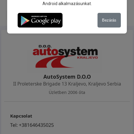
Android alkalmazásunkat.
Bluetooth
Magasság állítható ülések
Bezárás
AutoSystem D.O.O
II Proleterske Brigade 13 Kraljevo
,
Kraljevo Serbia
Üzletben 2006 óta
Kapcsolat
Tel:
+381646435025