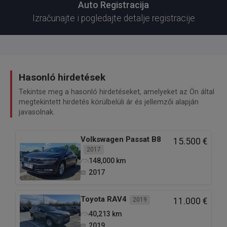
Auto Registracija
Izračunajte i pogledajte detalje registracije
Hasonló hirdetések
Tekintse meg a hasonló hirdetéseket, amelyeket az Ön által
megtekintett hirdetés körülbelüli ár és jellemzői alapján
javasolnak.
Volkswagen
Passat B8
15.500 €
2017
148,000
km
2017
Toyota
RAV4
2019
11.000 €
40,213
km
2019