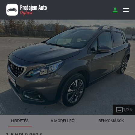
1
/
24
HIRDETÉS
A MODELLRŐL
BENYOMÁSOK
1.5 HDI 9.950 €