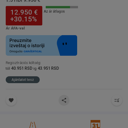
12.950 €
Az ár átlagos
+30.15%
Ár ÁFA-val
Regisztrációs költség
:
40.951 RSD
43.951 RSD
tól
ig
Ajánlatot tesz