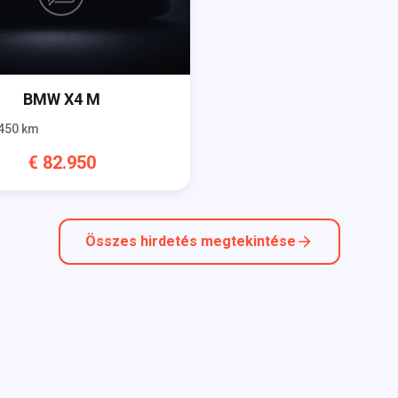
BMW
X4 M
450
km
€
82.950
Összes hirdetés megtekintése