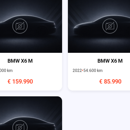
BMW
X6 M
BMW
X6 M
000
km
2022
54.600
km
€
159.990
€
85.990