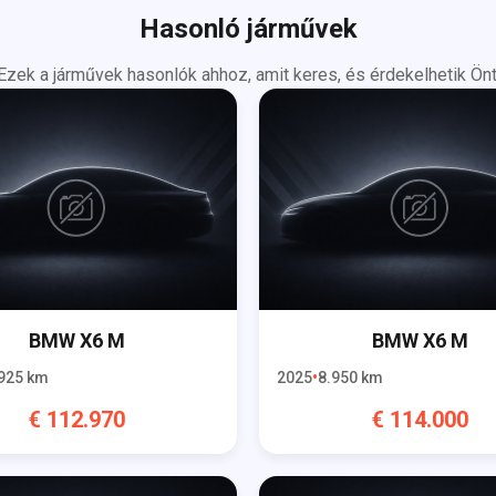
Hasonló járművek
Ezek a járművek hasonlók ahhoz, amit keres, és érdekelhetik Önt
BMW
X6 M
BMW
X6 M
925
km
2025
8.950
km
€
112.970
€
114.000