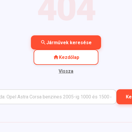
404
Járművek keresése
Kezdőlap
Vissza
Ke