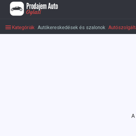
Kategóriák
Autókereskedések és szalonok
Autószolgált
A