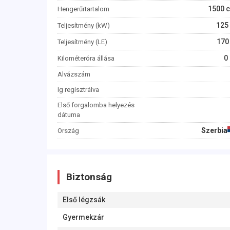
1500
c
Hengerűrtartalom
125
Teljesítmény (kW)
170
Teljesítmény (LE)
0
Kilométeróra állása
Alvázszám
Ig regisztrálva
Első forgalomba helyezés
dátuma
Szerbia
Ország
Biztonság
Első légzsák
Gyermekzár