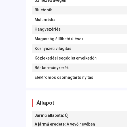
Színezett üvegek
Bluetooth
Multimédia
Hangvezérlés
Magasság állítható ülések
Környezeti világítás
Közlekedési segédlet emelkedőn
Bőr kormánykerék
Elektromos csomagtartó nyitás
Állapot
Jármű állapota
:
Új
A jármű eredete
:
A vevő nevében