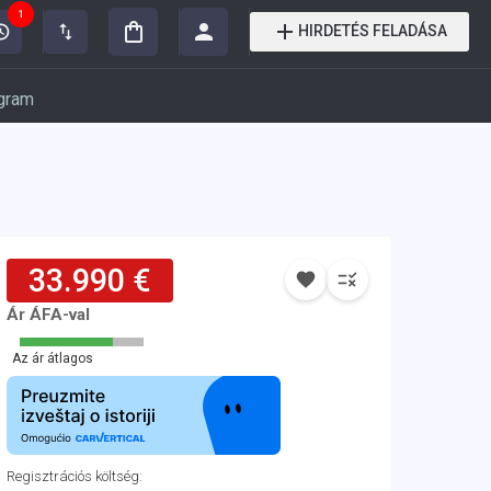
1
HIRDETÉS FELADÁSA
gram
33.990 €
Ár ÁFA-val
Az ár átlagos
Regisztrációs költség
: