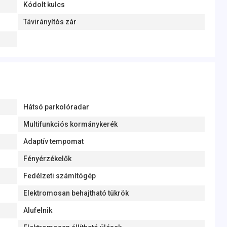
Kódolt kulcs
Távirányítós zár
Hátsó parkolóradar
Multifunkciós kormánykerék
Adaptív tempomat
Fényérzékelők
Fedélzeti számítógép
Elektromosan behajtható tükrök
Alufelnik