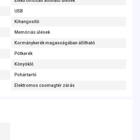
Elektromosan állítható ülések
USB
Kihangosító
Memóriás ülések
Kormánykerék magasságában állítható
Pótkerék
Könyöklő
Pohártartó
Elektromos csomagtér zárás