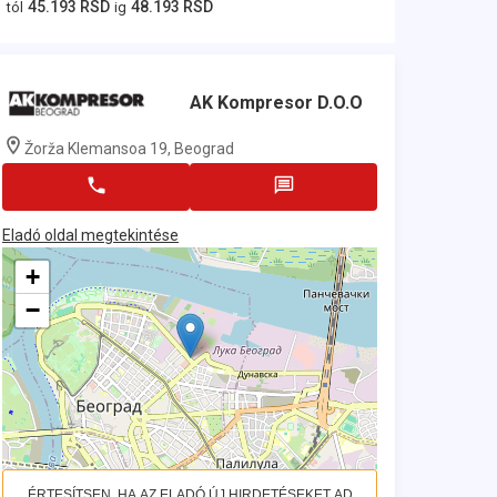
45.193 RSD
48.193 RSD
tól
ig
AK Kompresor D.o.o
Žorža Klemansoa 19, Beograd
Eladó oldal megtekintése
+
−
ÉRTESÍTSEN, HA AZ ELADÓ ÚJ HIRDETÉSEKET AD