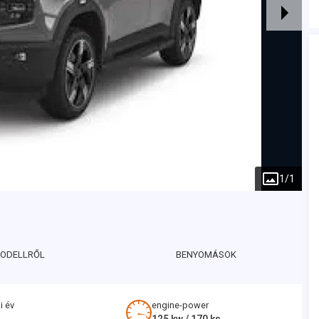
1
/
1
MODELLRŐL
BENYOMÁSOK
i év
engine-power