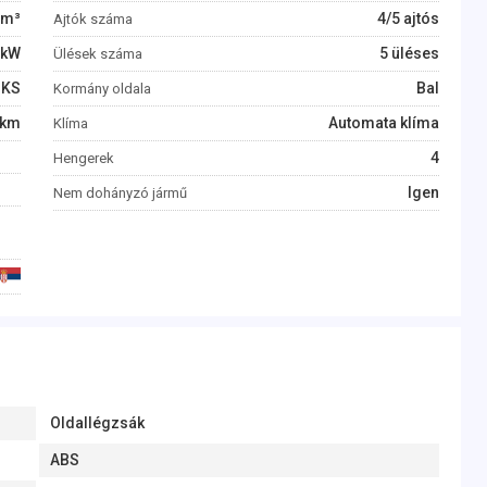
m³
4/5 ajtós
Ajtók száma
kW
5 üléses
Ülések száma
KS
Bal
Kormány oldala
km
Automata klíma
Klíma
4
Hengerek
Igen
Nem dohányzó jármű
Oldallégzsák
ABS