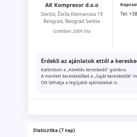
Kapcso
AK Kompresor d.o.o
Tel:
+3
Dorćol, Žorža Klemansoa 19
Beograd
,
Beograd Serbia
Üzletben 2009 óta
Érdekli az ajánlatok ettől a kereske
Kattintson a „Követés kereskedő” gombra.
A mentett kereskedőket a „Saját kereskedők” m
Ott láthatja a legújabb ajánlataikat is.
Statisztika
(
7 nap
)