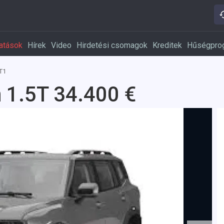
atások
Hírek
Video
Hirdetési csomagok
Kreditek
Hűségpro
T1
 1.5T 34.400 €