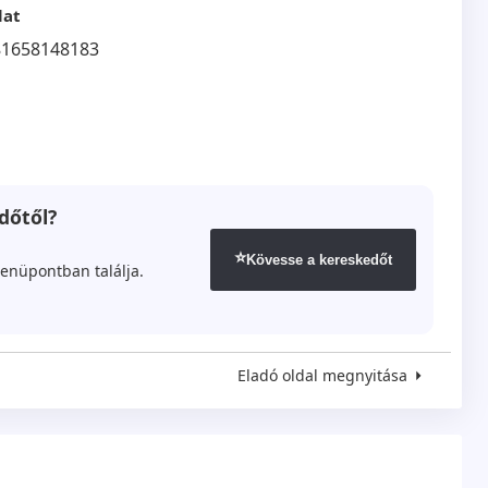
lat
81658148183
dőtől?
⭐
Kövesse a kereskedőt
enüpontban találja.
Eladó oldal megnyitása