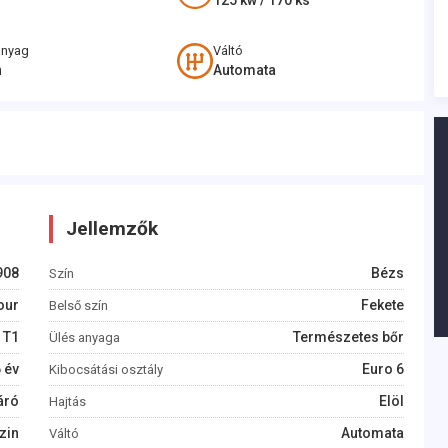
125
kw /
170
ks
anyag
Váltó
n
Automata
Jellemzők
908
Bézs
Szín
our
Fekete
Belső szín
 T1
Természetes bőr
Ülés anyaga
6
év
Euro 6
Kibocsátási osztály
áró
Elöl
Hajtás
zin
Automata
Váltó