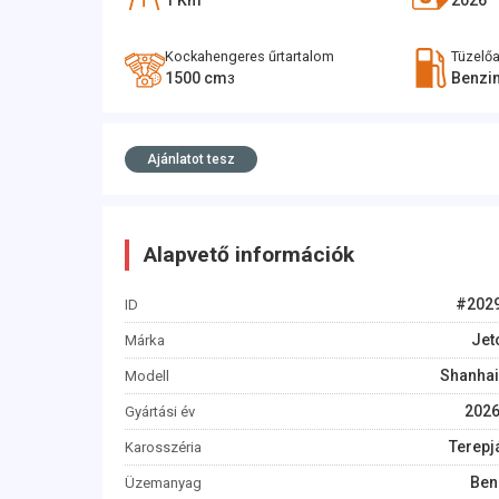
1
Km
2026
Kockahengeres űrtartalom
Tüzelő
1500
cm
Benzi
3
Ajánlatot tesz
Alapvető információk
#
202
ID
Jet
Márka
Shanhai
Modell
202
Gyártási év
Terepj
Karosszéria
Ben
Üzemanyag