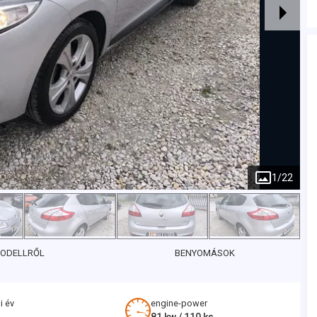
1
/
22
MODELLRŐL
BENYOMÁSOK
i év
engine-power