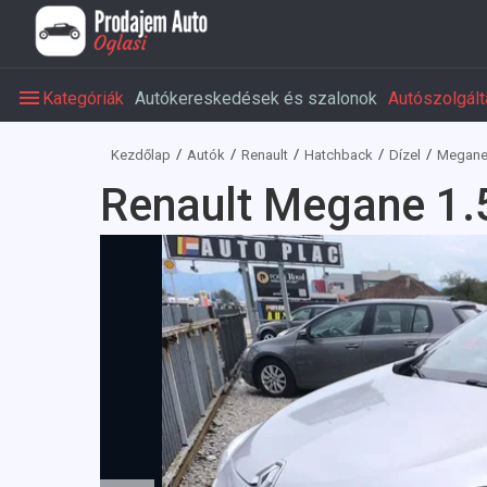
Kategóriák
Autókereskedések és szalonok
Autószolgált
Kezdőlap
Autók
Renault
Hatchback
Dízel
Megan
Renault Megane 1.5