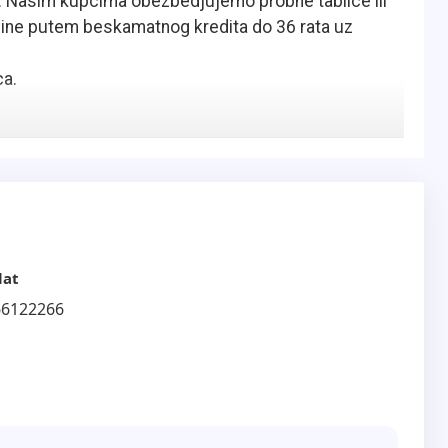
. Nasim kupcima obezbedjujemo probne tablice ili
ine putem beskamatnog kredita do 36 rata uz
ca.
lat
66122266