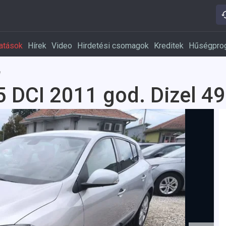
atások
Hírek
Video
Hirdetési csomagok
Kreditek
Hűségpro
e
 DCI 2011 god. Dizel 4