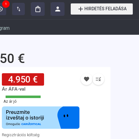
1
HIRDETÉS FELADÁSA
gram
950 €
4.950 €
Ár ÁFA-val
Az ár jó
Regisztrációs költség
: