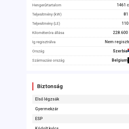
1461
c
Hengerűrtartalom
81
Teljesítmény (kW)
110
Teljesítmény (LE)
228.600
Kilométeróra állása
Nem regisztr
Ig regisztrálva
Szerbia
Ország
Belgium
Származási ország
Biztonság
Első légzsák
Gyermekzár
ESP
Kódolt kulcs