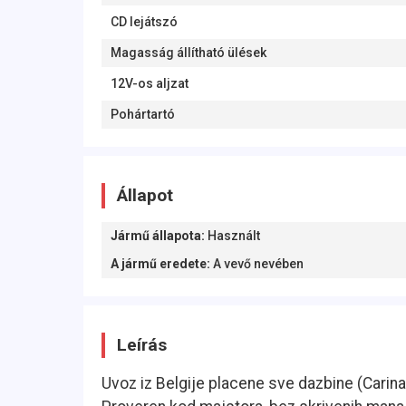
CD lejátszó
Magasság állítható ülések
12V-os aljzat
Pohártartó
Állapot
Jármű állapota
:
Használt
A jármű eredete
:
A vevő nevében
Leírás
Uvoz iz Belgije placene sve dazbine (Carina