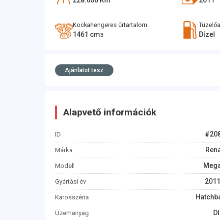
228.600
Km
2011
Kockahengeres űrtartalom
Tüzelő
1461
cm
Dízel
3
Ajánlatot tesz
Alapvető információk
#
20
ID
Rena
Márka
Meg
Modell
201
Gyártási év
Hatchb
Karosszéria
Dí
Üzemanyag