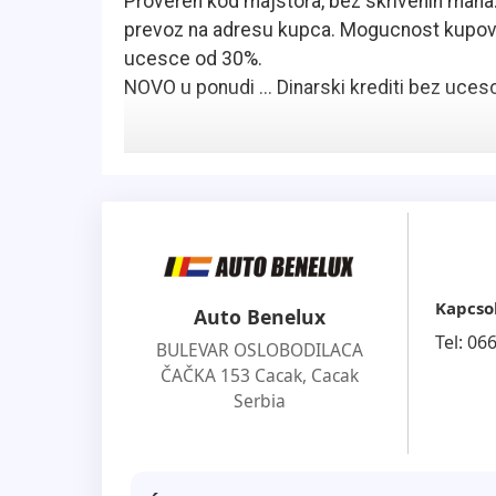
Proveren kod majstora, bez skrivenih mana
prevoz na adresu kupca. Mogucnost kupov
ucesce od 30%.
NOVO u ponudi ... Dinarski krediti bez uces
Kapcso
Auto Benelux
Tel:
06
BULEVAR OSLOBODILACA
ČAČKA 153 Cacak
,
Cacak
Serbia