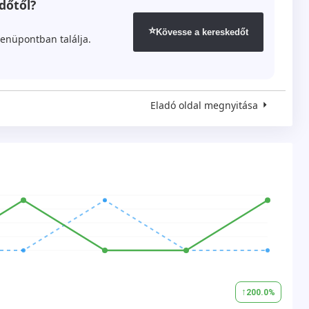
dőtől?
⭐
Kövesse a kereskedőt
enüpontban találja.
Eladó oldal megnyitása
↑
200.0
%