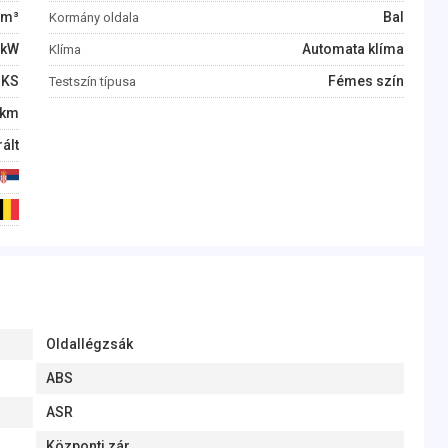
m³
Bal
Kormány oldala
kW
Automata klíma
Klíma
KS
Fémes szín
Testszín típusa
km
ált
Oldallégzsák
ABS
ASR
Központi zár