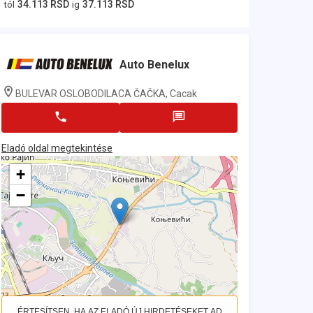
34.113 RSD
37.113 RSD
tól
ig
Auto Benelux
BULEVAR OSLOBODILACA ČAČKA, Cacak
Eladó oldal megtekintése
+
−
ÉRTESÍTSEN, HA AZ ELADÓ ÚJ HIRDETÉSEKET AD