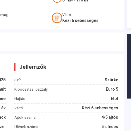
81
kw /
110
ks
anyag
Váltó
Kézi 6 sebességes
Jellemzők
828
Szürke
Szín
ult
Euro 5
Kibocsátási osztály
ane
Elöl
Hajtás
1
év
Kézi 6 sebességes
Váltó
ack
4/5 ajtós
Ajtók száma
zel
5 üléses
Ülések száma