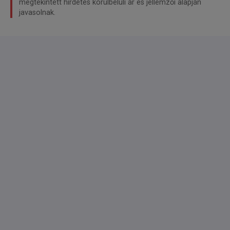
megtekintett hirdetés körülbelüli ár és jellemzői alapján
javasolnak.