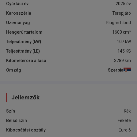
Gyártási év
2025
év
Karosszéria
Terepjáró
Üzemanyag
Plug-in hibrid
Hengerűrtartalom
1600
cm³
Teljesítmény (kW)
107
kW
Teljesítmény (LE)
145
KS
Kilométeróra állása
3789
km
Ország
Szerbia
Jellemzők
Szín
Kék
Belső szín
Fekete
Kibocsátási osztály
Euro 6