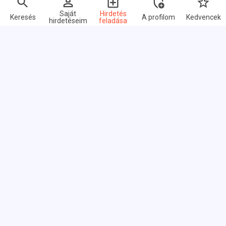
Saját
Hirdetés
Keresés
A profilom
Kedvencek
hirdetéseim
feladása
Gyors linkek
GYIK
Rólunk
Felhasználási feltételek
Adatvédelmi irányelvek
Linkcsere
Árazás