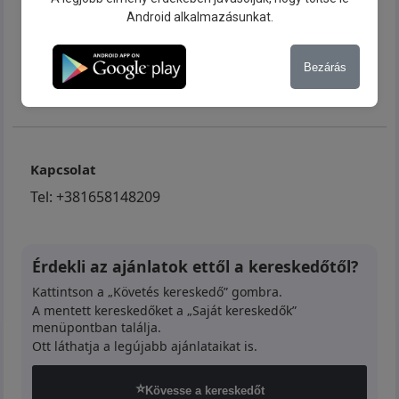
Android alkalmazásunkat.
AUTOLAND BGD d.o.o.
Žorža Klemansoa 19, Stari Grad Beograd
,
Beograd
Bezárás
Serbia
Üzletben 2009 óta
Kapcsolat
Tel:
+381658148209
Érdekli az ajánlatok ettől a kereskedőtől?
Kattintson a „Követés kereskedő” gombra.
A mentett kereskedőket a „Saját kereskedők”
menüpontban találja.
Ott láthatja a legújabb ajánlataikat is.
⭐
Kövesse a kereskedőt