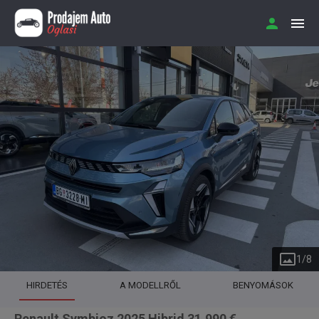
1
/
8
HIRDETÉS
A MODELLRŐL
BENYOMÁSOK
Renault Symbioz 2025 Hibrid 31.990 €