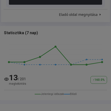
Eladó oldal megnyitása
Statisztika
(
7 nap
)
13
/
201
↑
160.0
%
megtekintés
Jelenlegi időszak
Előző