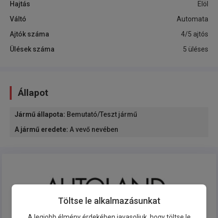
Hajtás
Elöl
Váltó
Automata
Ajtók száma
4/5 ajtós
Ülések száma
5 üléses
Állapot
Jármű állapota
:
Bemutató/Teszt jármű
A jármű eredete
:
A vevő nevében
Töltse le alkalmazásunkat
A legjobb élmény érdekében javasoljuk, hogy töltse le