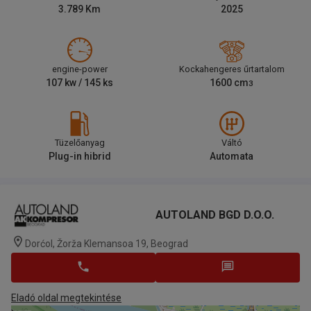
3.789
Km
2025
engine-power
Kockahengeres űrtartalom
107
kw /
145
ks
1600
cm
3
Tüzelőanyag
Váltó
Plug-in hibrid
Automata
AUTOLAND BGD D.o.o.
Dorćol, Žorža Klemansoa 19, Beograd
Eladó oldal megtekintése