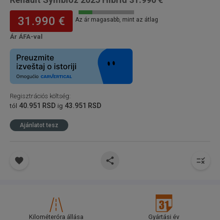
31.990 €
Az ár magasabb, mint az átlag
Ár ÁFA-val
Regisztrációs költség
:
40.951 RSD
43.951 RSD
tól
ig
Ajánlatot tesz
Kilométeróra állása
Gyártási év