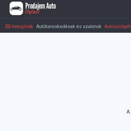
Kategóriák
Autókereskedések és szalonok
Autószolgált
A