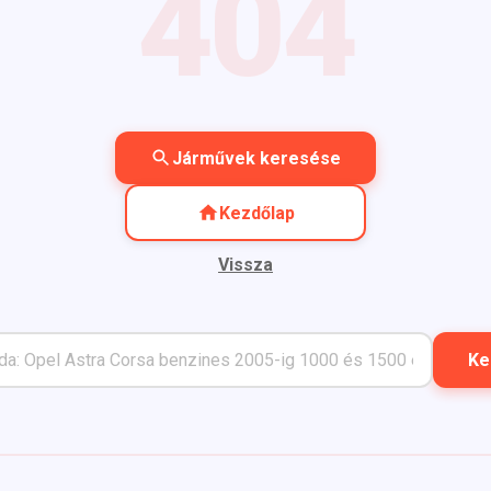
404
Járművek keresése
Kezdőlap
Vissza
Ke