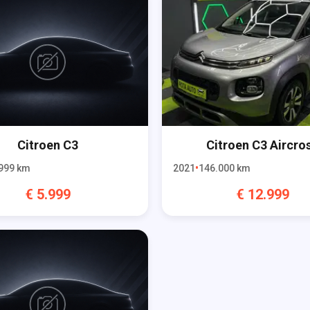
Citroen
C3
Citroen
C3 Aircro
999
km
2021
146.000
km
€
5.999
€
12.999