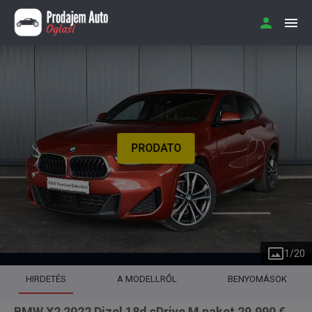
PRODATO
1
/
20
HIRDETÉS
A MODELLRŐL
BENYOMÁSOK
BMW X2 2022 Dizel 18d sDrive M paket 29.990 €