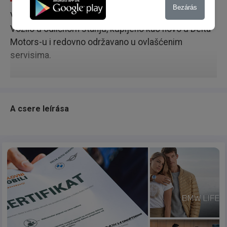
Bezárás
Vozilo se nalazi na lokaciji Marije Kiri bb, Dobanovci.
Vozilo u odličnom stanju, kupljeno kao novo u Delta
Motors-u i redovno održavano u ovlašćenim
servisima.
A csere leírása