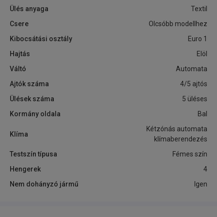
Ülés anyaga
Textil
Csere
Olcsóbb modellhez
Kibocsátási osztály
Euro 1
Hajtás
Elöl
Váltó
Automata
Ajtók száma
4/5 ajtós
Ülések száma
5 üléses
Kormány oldala
Bal
Kétzónás automata
Klíma
klímaberendezés
Testszín típusa
Fémes szín
Hengerek
4
Nem dohányzó jármű
Igen