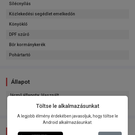
Sílécnyílás
Közlekedési segédlet emelkedőn
Könyöklő
DPF szűrő
Bőr kormánykerék
Pohártartó
Állapot
Jármű állapota
:
Használt
A jármű eredete
:
Hazai tányérok
Töltse le alkalmazásunkat
A legjobb élmény érdekében javasoljuk, hogy töltse le
Android alkalmazásunkat.
Leírás