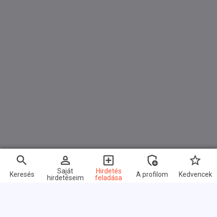
Saját
Hirdetés
Keresés
A profilom
Kedvencek
hirdetéseim
feladása