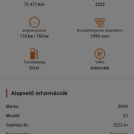
72.471
Km
2022
engine-power
Kockahengeres űrtartalom
110
kw /
150
ks
1995
cm
3
Tüzelőanyag
Váltó
Dízel
Automata
Alapvető információk
Márka
BMW
Modell
X2
Gyártási év
2022
év