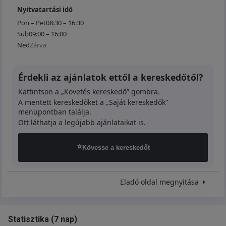
Nyitvatartási idő
Pon – Pet
08:30 – 16:30
Sub
09:00 – 16:00
Ned
Zárva
Érdekli az ajánlatok ettől a kereskedőtől?
Kattintson a „Követés kereskedő” gombra.
A mentett kereskedőket a „Saját kereskedők”
menüpontban találja.
Ott láthatja a legújabb ajánlataikat is.
⭐
Kövesse a kereskedőt
Eladó oldal megnyitása
Statisztika
(
7 nap
)