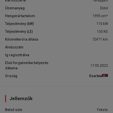
Karosszéria
Terepjáró
Üzemanyag
Dízel
Hengerűrtartalom
1995
cm³
Teljesítmény (kW)
110
kW
Teljesítmény (LE)
150
KS
Kilométeróra állása
72471
km
Alvázszám
Ig regisztrálva
Első forgalomba helyezés
17.05.2022
dátuma
Ország
Szerbia
Jellemzők
Belső szín
Fekete