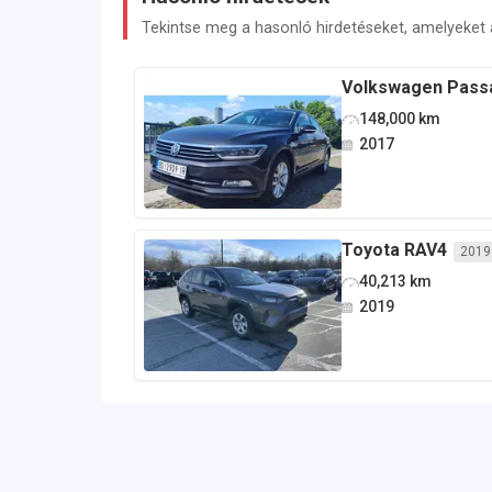
Tekintse meg a hasonló hirdetéseket, amelyeket az
Volkswagen
Pass
148,000
km
2017
Toyota
RAV4
2019
40,213
km
2019