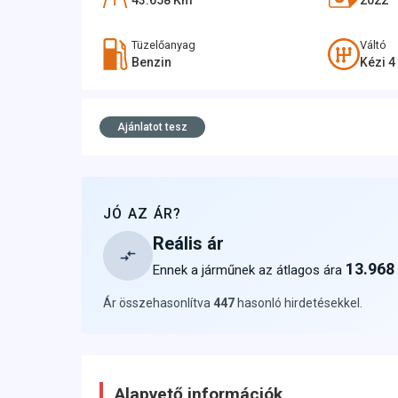
43.658
Km
2022
Tüzelőanyag
Váltó
Benzin
Kézi 
Ajánlatot tesz
JÓ AZ ÁR?
Reális ár
13.968
Ennek a járműnek az átlagos ára
Ár összehasonlítva
447
hasonló hirdetésekkel
.
Alapvető információk