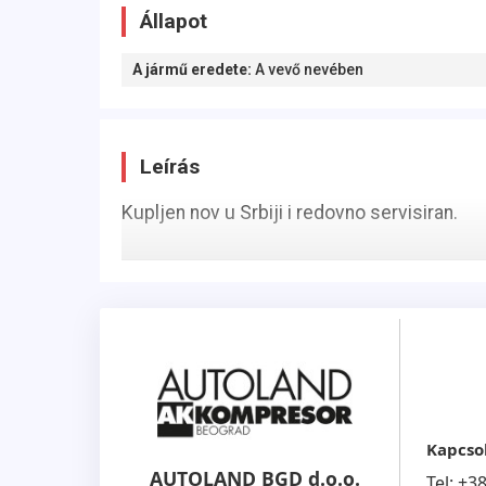
Állapot
A jármű eredete
:
A vevő nevében
Leírás
Kupljen nov u Srbiji i redovno servisiran.
Kapcso
AUTOLAND BGD d.o.o.
Tel:
+3