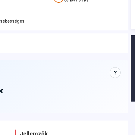
67
kw /
91
ks
4 sebességes
?
 €
Jellemzők