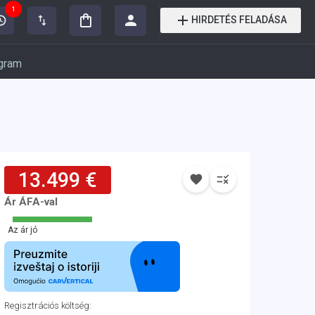
1
HIRDETÉS FELADÁSA
gram
13.499 €
Ár ÁFA-val
Az ár jó
Regisztrációs költség
: