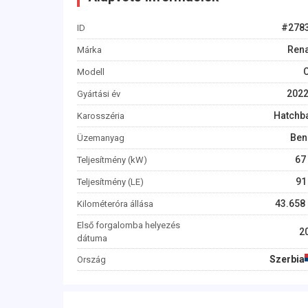
#
278
ID
Rena
Márka
C
Modell
202
Gyártási év
Hatchb
Karosszéria
Ben
Üzemanyag
67
Teljesítmény (kW)
91
Teljesítmény (LE)
43.658
Kilométeróra állása
Első forgalomba helyezés
2
dátuma
Szerbia
Ország