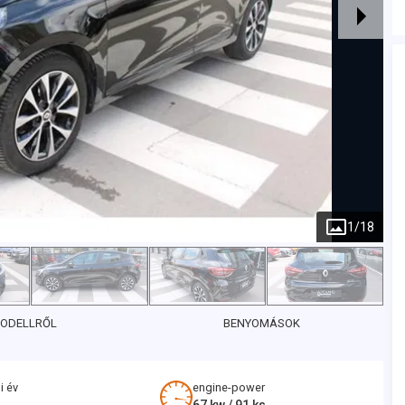
1
/
18
MODELLRŐL
BENYOMÁSOK
i év
engine-power