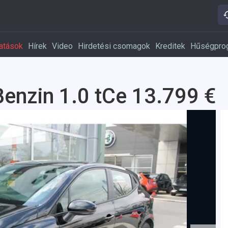
atások
Hírek
Video
Hirdetési csomagok
Kreditek
Hűségpro
Benzin 1.0 tCe 13.799 €