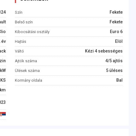
324
Fekete
Szín
ult
Fekete
Belső szín
lio
Euro 6
Kibocsátási osztály
2
év
Elöl
Hajtás
ack
Kézi 4 sebességes
Váltó
zin
4/5 ajtós
Ajtók száma
kW
5 üléses
Ülések száma
KS
Bal
Kormány oldala
km
023