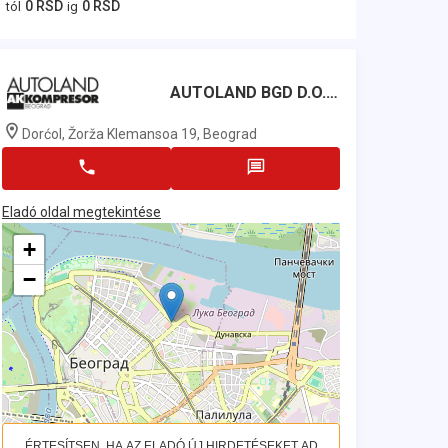
0 RSD
0 RSD
tól
ig
AUTOLAND BGD D.o.o.
Dorćol, Žorža Klemansoa 19, Beograd
Eladó oldal megtekintése
+
−
ÉRTESÍTSEN, HA AZ ELADÓ ÚJ HIRDETÉSEKET AD