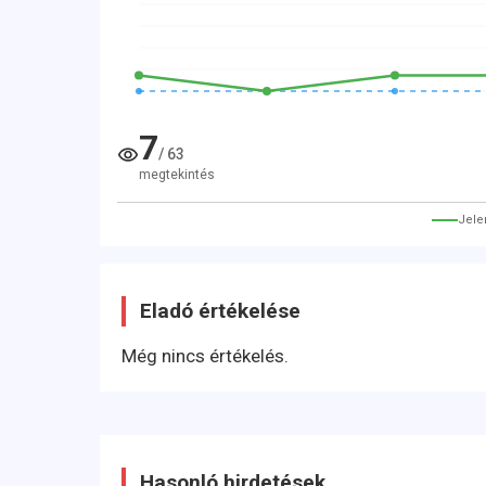
7
/
63
megtekintés
Jele
Eladó értékelése
Még nincs értékelés.
Hasonló hirdetések