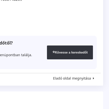
dőtől?
⭐
Kövesse a kereskedőt
enüpontban találja.
Eladó oldal megnyitása