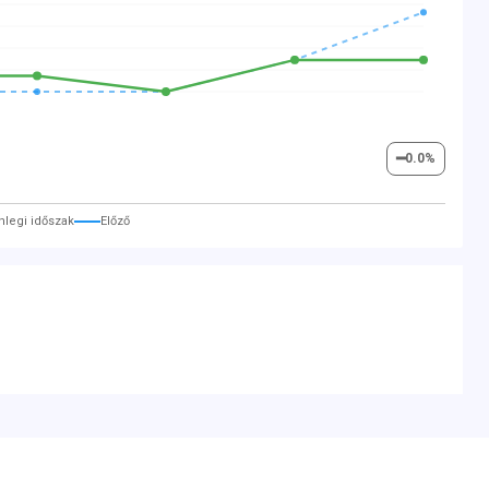
━
0.0
%
nlegi időszak
Előző