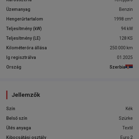
Üzemanyag
Benzin
Hengerűrtartalom
1998
cm³
Teljesítmény (kW)
94
kW
Teljesítmény (LE)
128
KS
Kilométeróra állása
250.000
km
Ig regisztrálva
01.2025
Ország
Szerbia
Jellemzők
Szín
Kék
Belső szín
Szürke
Ülés anyaga
Textil
Kibocsátási osztály
Euro 2