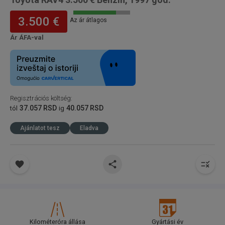
3.500 €
Az ár átlagos
Ár ÁFA-val
Regisztrációs költség
:
37.057 RSD
40.057 RSD
tól
ig
Ajánlatot tesz
Eladva
Kilométeróra állása
Gyártási év