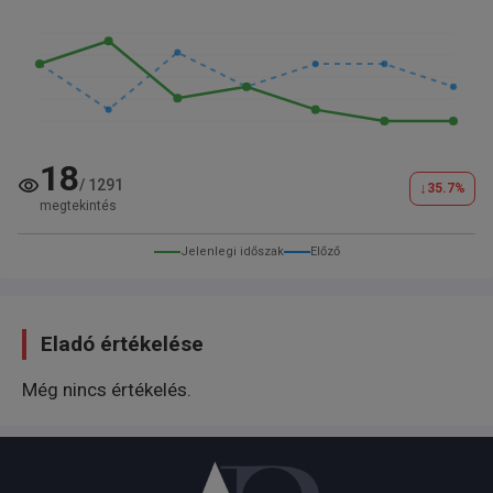
18
/
1291
↓
35.7
%
megtekintés
Jelenlegi időszak
Előző
Eladó értékelése
Még nincs értékelés.