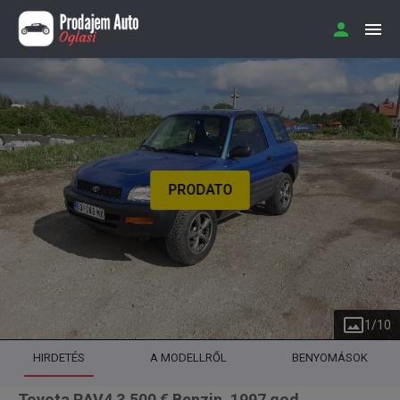
PRODATO
1
/
10
HIRDETÉS
A MODELLRŐL
BENYOMÁSOK
Toyota RAV4 3.500 € Benzin, 1997 god.