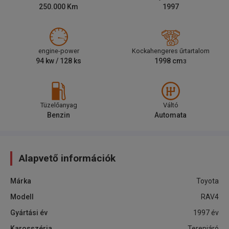
250.000
Km
1997
engine-power
Kockahengeres űrtartalom
94
kw /
128
ks
1998
cm
3
Tüzelőanyag
Váltó
Benzin
Automata
Alapvető információk
Márka
Toyota
Modell
RAV4
Gyártási év
1997
év
Karosszéria
Terepjáró