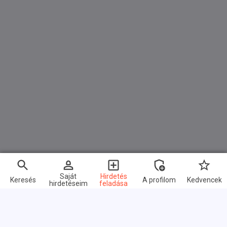
Saját
Hirdetés
Keresés
A profilom
Kedvencek
hirdetéseim
feladása