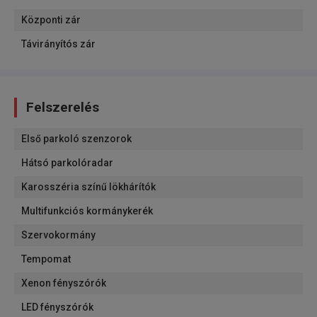
Központi zár
Távirányítós zár
Felszerelés
Első parkoló szenzorok
Hátsó parkolóradar
Karosszéria színű lökhárítók
Multifunkciós kormánykerék
Szervokormány
Tempomat
Xenon fényszórók
LED fényszórók