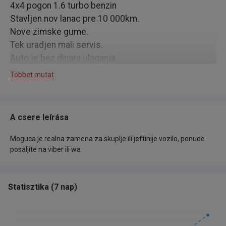
4x4 pogon 1.6 turbo benzin
Stavljen nov lanac pre 10 000km.
Nove zimske gume.
Tek uradjen mali servis.
Auto je bez dinara ulaganja.
Tek registrovan punu godinu.
Többet mutat
Prenos vlasnistva obavezan.
ZA KES KUPCE LEP POPUST
A csere leírása
Moguca je realna zamena za skuplje ili jeftinije vozilo, ponude
posaljite na viber ili wa
Statisztika
(
7 nap
)