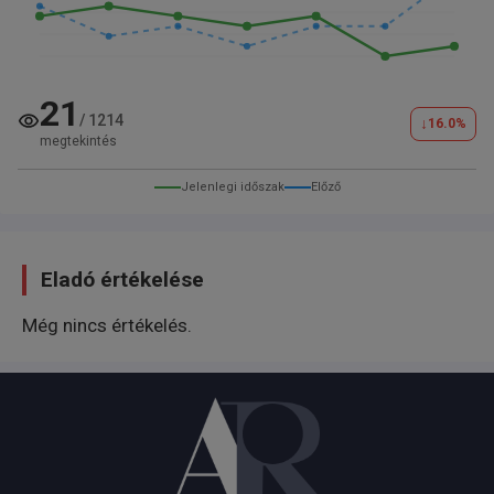
21
/
1214
↓
16.0
%
megtekintés
Jelenlegi időszak
Előző
Eladó értékelése
Még nincs értékelés.