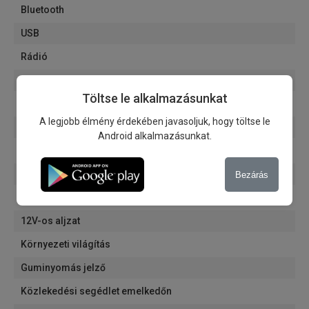
Bluetooth
USB
Rádió
Multimédia
Töltse le alkalmazásunkat
Start/Stop rendszer
A legjobb élmény érdekében javasoljuk, hogy töltse le
ISOFIX rendszer
Android alkalmazásunkat.
Sportülések
Sportfutómű
Bezárás
Kormánykerék magasságában állítható
12V-os aljzat
Környezeti világítás
Guminyomás jelző
Közlekedési segédlet emelkedőn