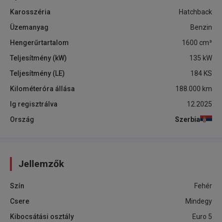
Karosszéria
Hatchback
Üzemanyag
Benzin
Hengerűrtartalom
1600
cm³
Teljesítmény (kW)
135
kW
Teljesítmény (LE)
184
KS
Kilométeróra állása
188.000
km
Ig regisztrálva
12.2025
Ország
Szerbia
Jellemzők
Szín
Fehér
Csere
Mindegy
Kibocsátási osztály
Euro 5