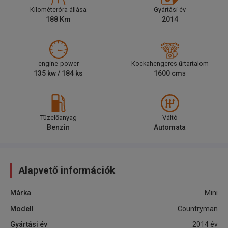
Kilométeróra állása
Gyártási év
188
Km
2014
engine-power
Kockahengeres űrtartalom
135
kw /
184
ks
1600
cm
3
Tüzelőanyag
Váltó
Benzin
Automata
Alapvető információk
Márka
Mini
Modell
Countryman
Gyártási év
2014
év