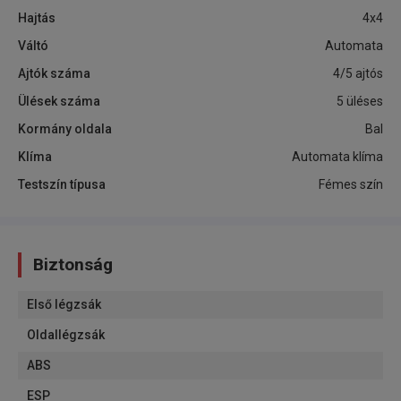
Hajtás
4x4
Váltó
Automata
Ajtók száma
4/5 ajtós
Ülések száma
5 üléses
Kormány oldala
Bal
Klíma
Automata klíma
Testszín típusa
Fémes szín
Biztonság
Első légzsák
Oldallégzsák
ABS
ESP