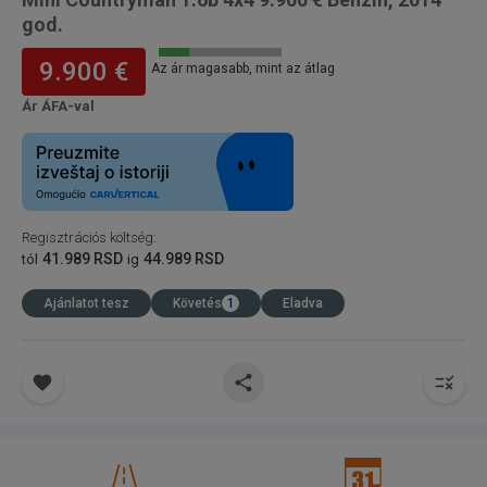
god.
9.900 €
Az ár magasabb, mint az átlag
Ár ÁFA-val
Regisztrációs költség
:
41.989 RSD
44.989 RSD
tól
ig
Ajánlatot tesz
Követés
1
Eladva