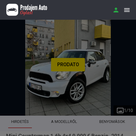
PRODATO
1
/
10
HIRDETÉS
A MODELLRŐL
BENYOMÁSOK
Mini Countryman 1.6b 4x4 9.900 € Benzin, 2014