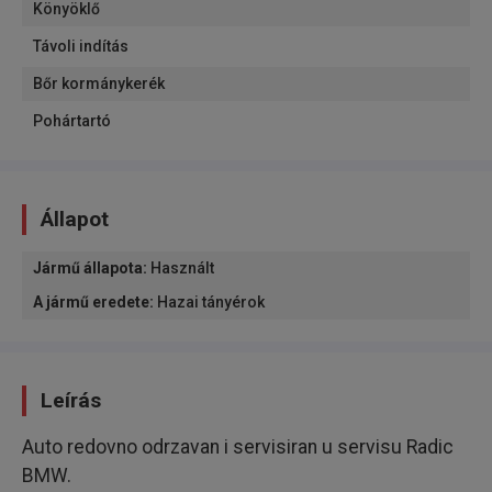
Könyöklő
Távoli indítás
Bőr kormánykerék
Pohártartó
Állapot
Jármű állapota
:
Használt
A jármű eredete
:
Hazai tányérok
Leírás
Auto redovno odrzavan i servisiran u servisu Radic
BMW.