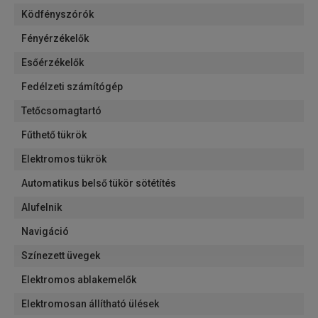
Ködfényszórók
Fényérzékelők
Esőérzékelők
Fedélzeti számítógép
Tetőcsomagtartó
Fűthető tükrök
Elektromos tükrök
Automatikus belső tükör sötétítés
Alufelnik
Navigáció
Színezett üvegek
Elektromos ablakemelők
Elektromosan állítható ülések