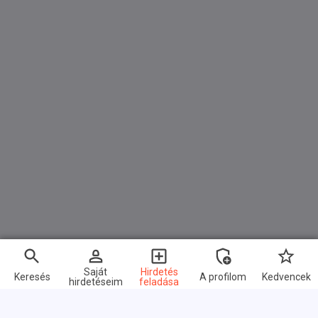
Saját
Hirdetés
Keresés
A profilom
Kedvencek
hirdetéseim
feladása