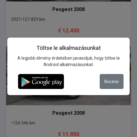
Peugeot
2008
2021
127.829
km
€
12.450
Töltse le alkalmazásunkat
A legjobb élmény érdekében javasoljuk, hogy töltse le
Android alkalmazásunkat.
Bezárás
Peugeot
2008
124.546
km
€
11.950