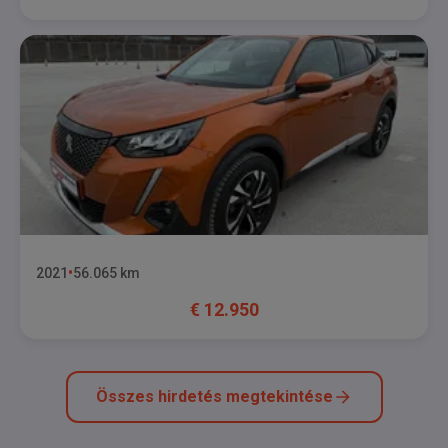
2021
56.065
km
€
12.950
Összes hirdetés megtekintése