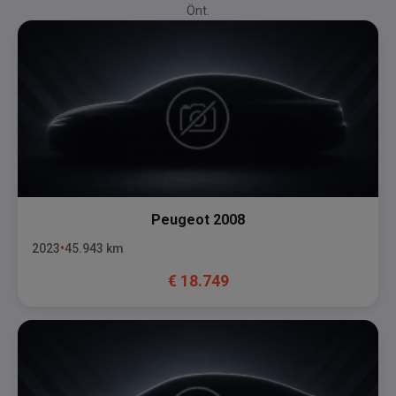
Önt.
Peugeot
2008
2023
45.943
km
€
18.749