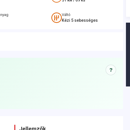
51
kw /
69
ks
anyag
Váltó
Kézi 5 sebességes
?
Jellemzők