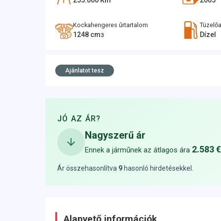
255.000
Km
2005
Kockahengeres űrtartalom
Tüzelő
1248
cm
Dízel
3
Ajánlatot tesz
JÓ AZ ÁR?
Nagyszerű ár
2.583 €
Ennek a járműnek az átlagos ára
Ár összehasonlítva
9
hasonló hirdetésekkel
.
Alapvető információk