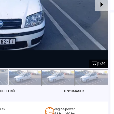
1
/
39
MODELLRŐL
BENYOMÁSOK
i év
engine-power