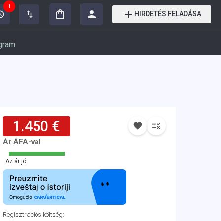
1
HIRDETÉS FELADÁSA
gram
1.450 €
Ár ÁFA-val
Az ár jó
Regisztrációs költség
: