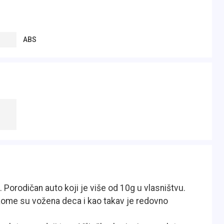
ABS
Porodičan auto koji je više od 10g u vlasništvu.
 kome su vožena deca i kao takav je redovno