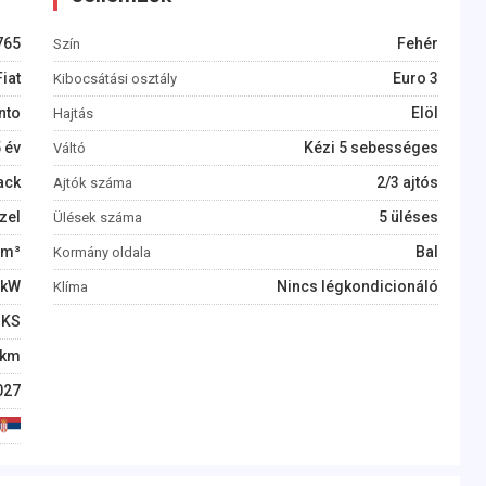
765
Fehér
Szín
Fiat
Euro 3
Kibocsátási osztály
nto
Elöl
Hajtás
5
év
Kézi 5 sebességes
Váltó
ack
2/3 ajtós
Ajtók száma
zel
5 üléses
Ülések száma
m³
Bal
Kormány oldala
kW
Nincs légkondicionáló
Klíma
KS
km
027