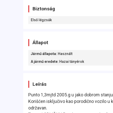
Biztonság
Első légzsák
Állapot
Jármű állapota
:
Használt
A jármű eredete
:
Hazai tányérok
Leírás
Punto 1,3mjtd 2005.g u jako dobrom stanju. 
Korišćen isključivo kao porodično vozilo u
održavan.