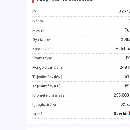
#
374
ID
Márka
Pu
Modell
200
Gyártási év
Hatchb
Karosszéria
Dí
Üzemanyag
1248
c
Hengerűrtartalom
51
Teljesítmény (kW)
69
Teljesítmény (LE)
255.000
Kilométeróra állása
02.2
Ig regisztrálva
Szerbia
Ország