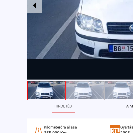
HIRDETÉS
A 
Kilométeróra állása
Gyártás