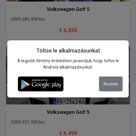
Volkswagen
Golf 5
2005
281.450
km
€
6.850
Töltse le alkalmazásunkat
A legjobb élmény érdekében javasoljuk, hogy töltse le
Android alkalmazásunkat.
Bezárás
Volkswagen
Golf 5
2005
221.000
km
€
6.499