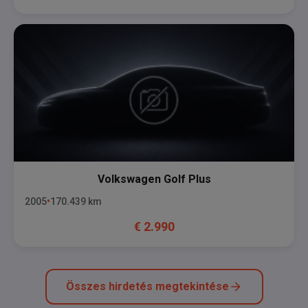
Volkswagen
Golf Plus
2005
170.439
km
€
2.990
Összes hirdetés megtekintése