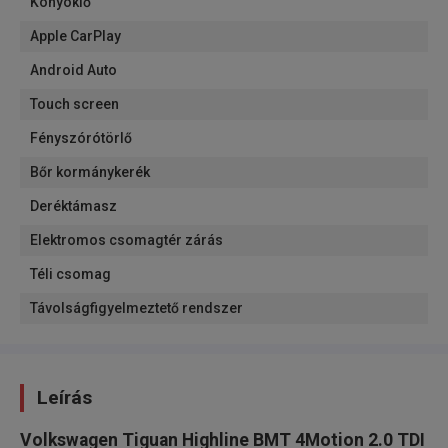
Könyöklő
Apple CarPlay
Android Auto
Touch screen
Fényszórótörlő
Bőr kormánykerék
Deréktámasz
Elektromos csomagtér zárás
Téli csomag
Távolságfigyelmeztető rendszer
Leírás
Volkswagen Tiguan Highline BMT 4Motion 2.0 TDI