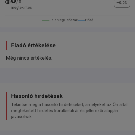
0
/
0
━
0.0
%
megtekintés
Sonderausstattung:
Active Lighting-Paket, Anhängerkupplung
Jelenlegi időszak
Előző
(schwenkbar), Audio-Navigationssystem Discover
Pro (Touchscreen, CD/DVD, MP3,
Festplattenspeicher, Bluetooth), Gepäckraumboden
Eladó értékelése
höhenverstellbar, Head-up-Display,
Még nincs értékelés.
Kofferraumdeckel / Heckklappe elektr. betätigt
(öffnen + schliessen), Metallic-Lackierung,
Multimedia-Schnittstelle 2 x USB (iPhone / iPod)
inkl. AUX-IN und 1 x USB-Ladeanschluß,
Reifendruck-Kontrollsystem, Scheinwerfer LED,
Hasonló hirdetések
Sportsitze vorn
Tekintse meg a hasonló hirdetéseket, amelyeket az Ön által
megtekintett hirdetés körülbelüli ár és jellemzői alapján
Weitere Ausstattung:
javasolnak.
3-Punkt-Sicherheitsgurt hinten mitte, Ablagefach am
Dachhimmel, Ablagefach auf Instrumententafel mit