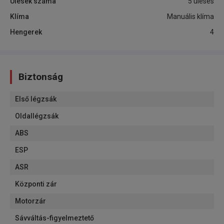
Ülések száma
5 üléses
Klíma
Manuális klíma
Hengerek
4
Biztonság
Első légzsák
Oldallégzsák
ABS
ESP
ASR
Központi zár
Motorzár
Sávváltás-figyelmeztető