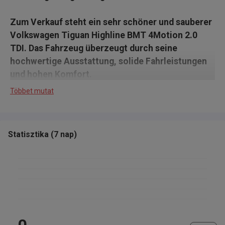
Zum Verkauf steht ein sehr schöner und sauberer
Volkswagen Tiguan Highline BMT 4Motion 2.0
TDI. Das Fahrzeug überzeugt durch seine
hochwertige Ausstattung, solide Fahrleistungen
und hohen Komfort.
Többet mutat
Geprüftes Fahrzeug
Fahrzeug technisch einwandfrei
Statisztika
(
7 nap
)
Fahrzeug optisch in einem sehr guten Zustand
HU/AU bis 01/2027
Sommerreifen auf 18" Volkswagen Felgen
Lückenlos Scheckheftgepflegtes Fahrzeug bei
Volkswagen
Deutsches Fahrzeug aus 2.Hand