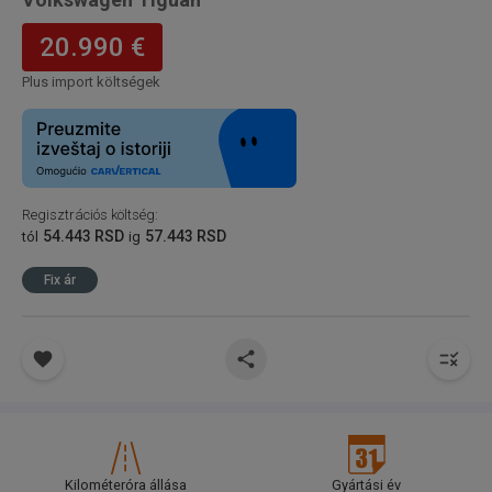
20.990 €
Plus import költségek
Regisztrációs költség
:
54.443 RSD
57.443 RSD
tól
ig
Fix ár
Kilométeróra állása
Gyártási év