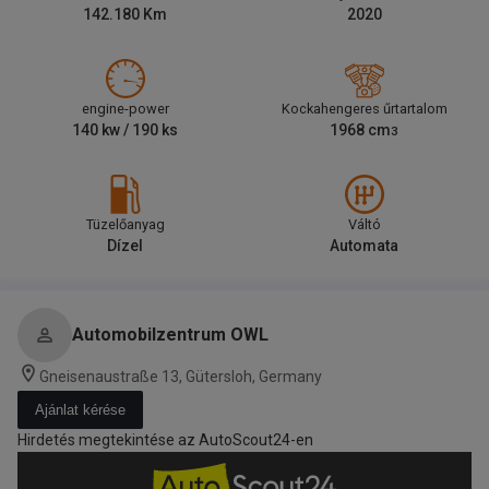
142.180
Km
2020
engine-power
Kockahengeres űrtartalom
140
kw /
190
ks
1968
cm
3
Tüzelőanyag
Váltó
Dízel
Automata
Automobilzentrum OWL
Gneisenaustraße 13, Gütersloh, Germany
Ajánlat kérése
Hirdetés megtekintése az AutoScout24-en