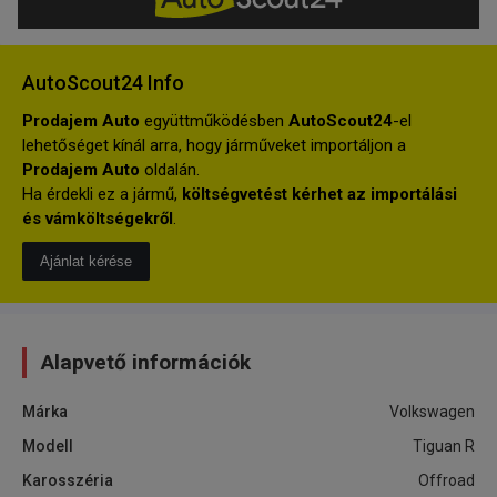
AutoScout24 Info
Prodajem Auto
együttműködésben
AutoScout24
-el
lehetőséget kínál arra, hogy járműveket importáljon a
Prodajem Auto
oldalán.
Ha érdekli ez a jármű,
költségvetést kérhet az importálási
és vámköltségekről
.
Ajánlat kérése
Alapvető információk
Márka
Volkswagen
Modell
Tiguan R
Karosszéria
Offroad