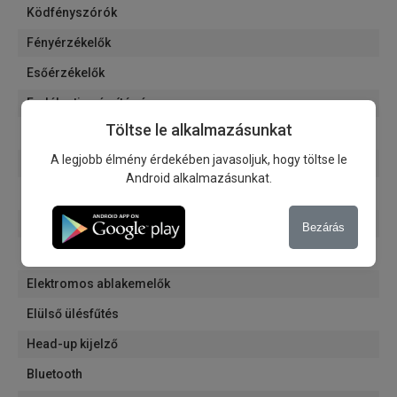
Ködfényszórók
Fényérzékelők
Esőérzékelők
Fedélzeti számítógép
Töltse le alkalmazásunkat
Tetőcsomagtartó
A legjobb élmény érdekében javasoljuk, hogy töltse le
Elektromos tükrök
Android alkalmazásunkat.
Automatikus belső tükör sötétítés
Alufelnik
Bezárás
Navigáció
Elektromos ablakemelők
Elülső ülésfűtés
Head-up kijelző
Bluetooth