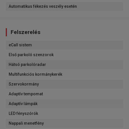
Automatikus fékezés veszély esetén
Felszerelés
eCall sistem
Első parkoló szenzorok
Hátsó parkolóradar
Multifunkciós kormánykerék
Szervokormány
Adaptív tempomat
Adaptív lámpák
LED fényszórók
Nappali menetfény