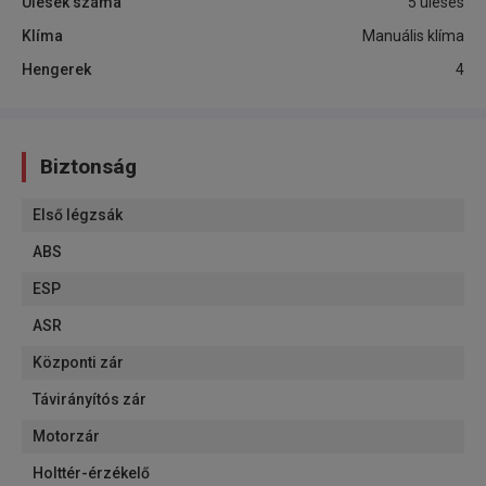
Ülések száma
5 üléses
Klíma
Manuális klíma
Hengerek
4
Biztonság
Első légzsák
ABS
ESP
ASR
Központi zár
Távirányítós zár
Motorzár
Holttér-érzékelő