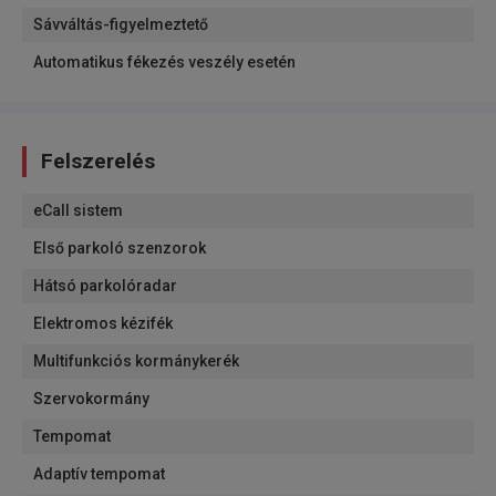
Sávváltás-figyelmeztető
Automatikus fékezés veszély esetén
Felszerelés
eCall sistem
Első parkoló szenzorok
Hátsó parkolóradar
Elektromos kézifék
Multifunkciós kormánykerék
Szervokormány
Tempomat
Adaptív tempomat