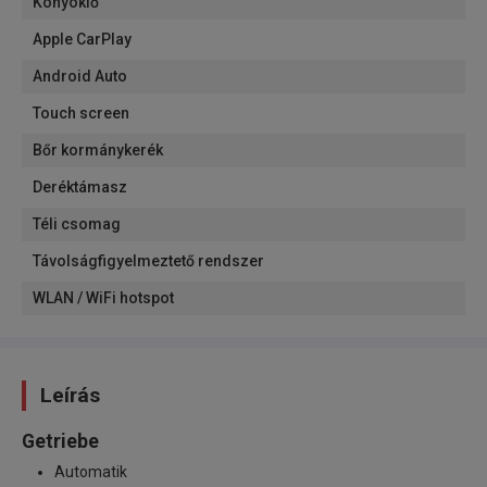
Könyöklő
Apple CarPlay
Android Auto
Touch screen
Bőr kormánykerék
Deréktámasz
Téli csomag
Távolságfigyelmeztető rendszer
WLAN / WiFi hotspot
Leírás
Getriebe
Automatik