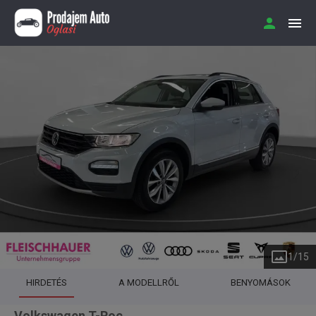
1
/
15
HIRDETÉS
A MODELLRŐL
BENYOMÁSOK
Volkswagen T-Roc