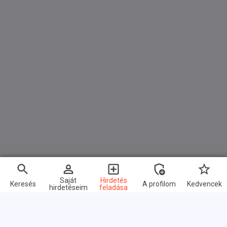
Navigationssystem
Radio
Telefonvorbereitung
USB-Anschluss
MP3
Bluetooth
Freisprecheinrichtung
Apple CarPlay
Android Auto
Sprachsteuerung
Saját
Hirdetés
DAB
Keresés
A profilom
Kedvencek
hirdetéseim
feladása
WLAN
Touchscreen