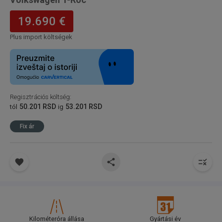
19.690 €
Plus import költségek
Regisztrációs költség
:
50.201 RSD
53.201 RSD
tól
ig
Fix ár
Kilométeróra állása
Gyártási év