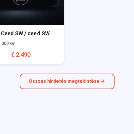
Ceed SW / cee'd SW
.000
km
€
2.490
Összes hirdetés megtekintése