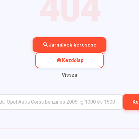
404
Járművek keresése
Kezdőlap
Vissza
Ke