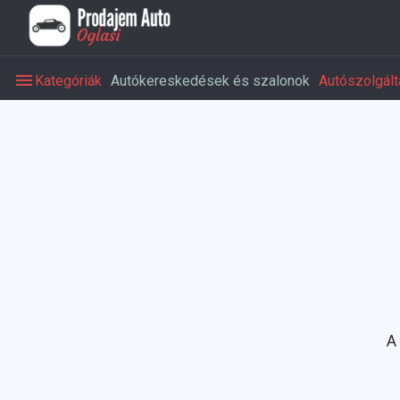
Kategóriák
Autókereskedések és szalonok
Autószolgált
A