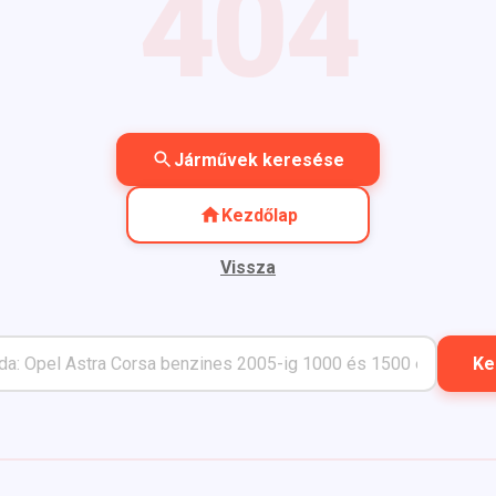
404
Járművek keresése
Kezdőlap
Vissza
Ke