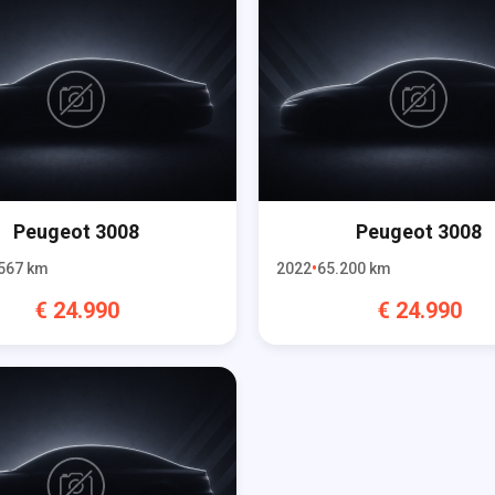
Peugeot
3008
Peugeot
3008
567
km
2022
65.200
km
€
24.990
€
24.990