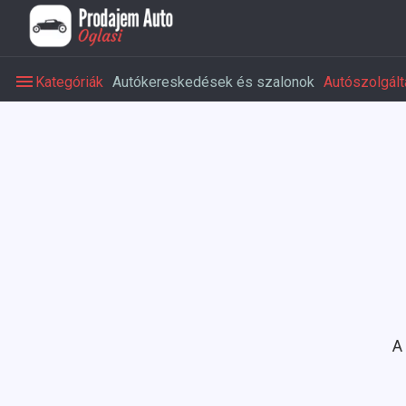
Kategóriák
Autókereskedések és szalonok
Autószolgált
A