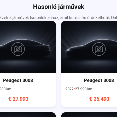
Hasonló járművek
Ezek a járművek hasonlók ahhoz, amit keres, és érdekelhetik Önt
Peugeot
3008
Peugeot
3008
990
km
2022
27.990
km
€
27.990
€
26.490