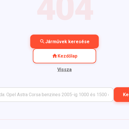
404
Járművek keresése
Kezdőlap
Vissza
Ke