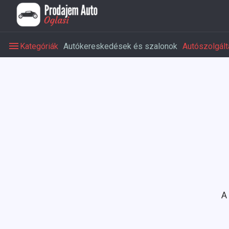
Kategóriák
Autókereskedések és szalonok
Autószolgált
A