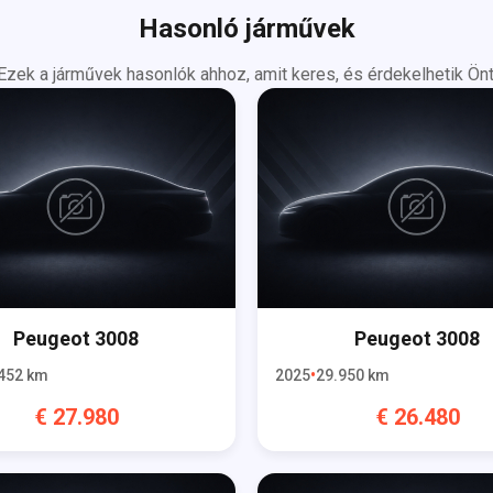
Hasonló járművek
Ezek a járművek hasonlók ahhoz, amit keres, és érdekelhetik Önt
Peugeot
3008
Peugeot
3008
452
km
2025
29.950
km
€
27.980
€
26.480