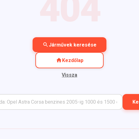
404
Járművek keresése
Kezdőlap
Vissza
Ke