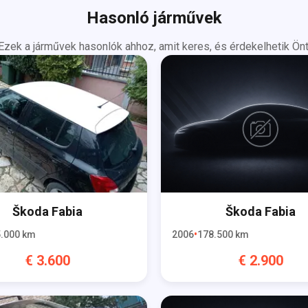
Hasonló járművek
Ezek a járművek hasonlók ahhoz, amit keres, és érdekelhetik Önt
Škoda
Fabia
Škoda
Fabia
.000
km
2006
178.500
km
€
3.600
€
2.900