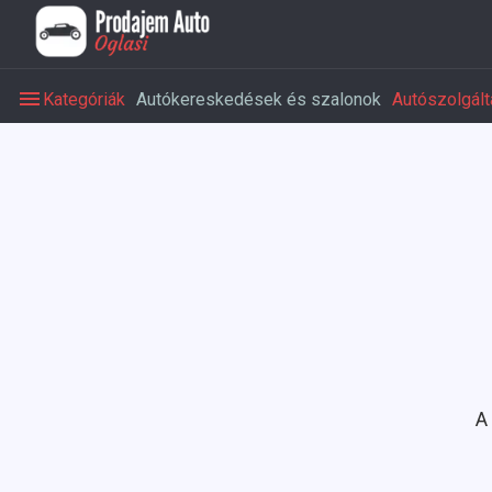
Kategóriák
Autókereskedések és szalonok
Autószolgált
A