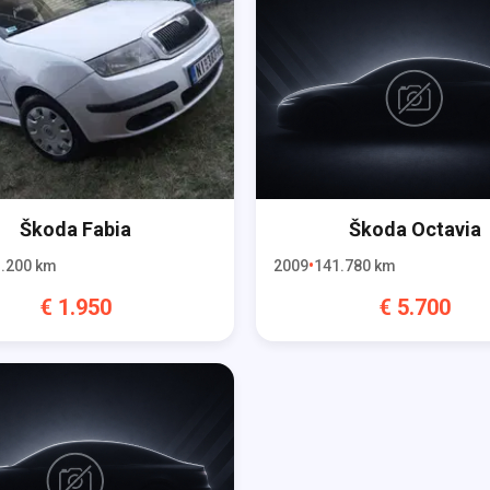
Škoda
Fabia
Škoda
Octavia
.200
km
2009
141.780
km
€
1.950
€
5.700