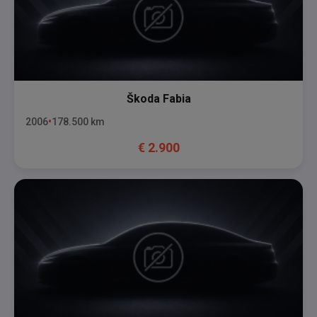
Škoda
Fabia
2006
178.500
km
€
2.900