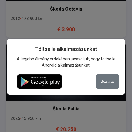
Škoda
Octavia
2012
178.900
km
€
3.900
Töltse le alkalmazásunkat
A legjobb élmény érdekében javasoljuk, hogy töltse le
Android alkalmazásunkat.
Bezárás
Škoda
Fabia
2025
15.950
km
€
20.250