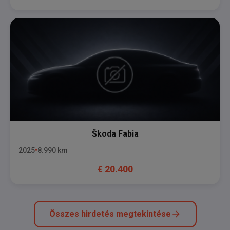
Škoda
Fabia
2025
8.990
km
€
20.400
Összes hirdetés megtekintése