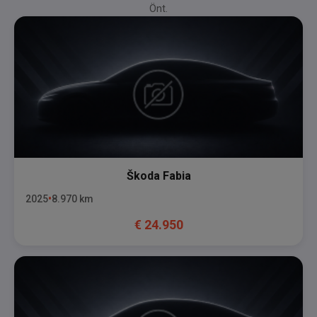
Önt.
Škoda
Fabia
2025
8.970
km
€
24.950