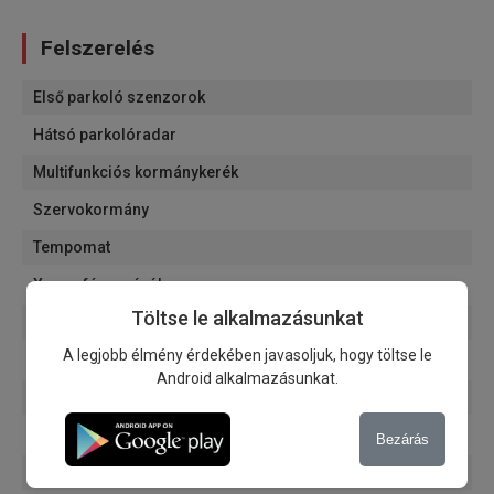
Felszerelés
Első parkoló szenzorok
Hátsó parkolóradar
Multifunkciós kormánykerék
Szervokormány
Tempomat
Xenon fényszórók
Töltse le alkalmazásunkat
Nappali menetfény
A legjobb élmény érdekében javasoljuk, hogy töltse le
Ködfényszórók
Android alkalmazásunkat.
Fényérzékelők
Esőérzékelők
Bezárás
Fedélzeti számítógép