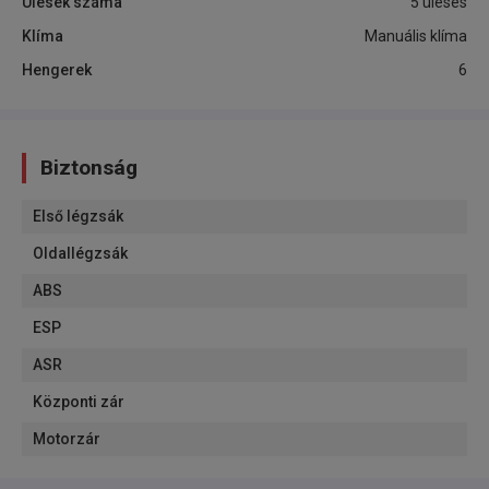
Ülések száma
5 üléses
Klíma
Manuális klíma
Hengerek
6
Biztonság
Első légzsák
Oldallégzsák
ABS
ESP
ASR
Központi zár
Motorzár