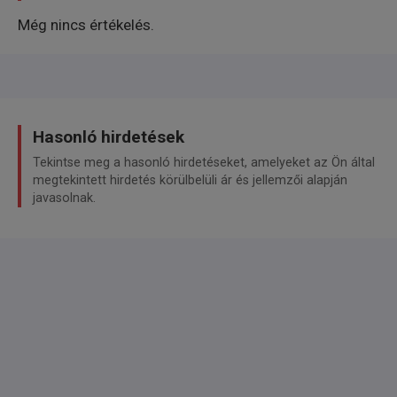
Aktuelle HU: 06-2027
Még nincs értékelés.
Scheckheft gepflegt: diverse Rechnungen
vorhanden
Unfall: NEIN - NICHT BEKANNT !
Technische Mängel: NEIN - NICHT BEKANNT !
Optische Mängel: lediglich altersbedingte
Hasonló hirdetések
Gebrauchsspuren
Info: bevorzugter Verkauf an Handel / Export /
Tekintse meg a hasonló hirdetéseket, amelyeket az Ön által
megtekintett hirdetés körülbelüli ár és jellemzői alapján
Gewerbe !
javasolnak.
EXTRAS:
LPG-Gas Anlage (100% Funktionsfähig)
Navigationssystem RNS
BI-Xenon Scheinwerfer
Sitzheizung vorne
Sitzheizung hinten
Sitzbelüftung vorne
Einparkhilfe vorne / hinten