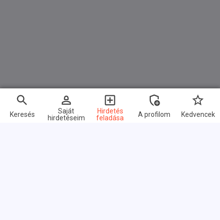
(Region+Stadt Hannover) 149,-
KFZ-ZULASSUNGSDIENST INKL. KFZ-Schilder
(Überregional) 169,-
ABMELDUNG IHRES ALTEN FAHRZEUGES 29,-
KURZZEITKENNZEICHEN FÜR 5 TG. VERSICHERT
149,-
Saját
Hirdetés
Keresés
A profilom
Kedvencek
hirdetéseim
feladása
EXPORTKENNZEICHEN 249,-
UMMELDUNG BEI GLEICHEM HALTER 99,-
WUNSCHKENNZEICHEN 29,-
Gyors linkek
ANKAUF IHRES ALTEN FAHRZEUGES, INCL.