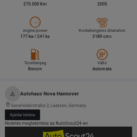
275.000
Km
2005
engine-power
Kockahengeres űrtartalom
177
kw /
241
ks
3189
cm
3
Tüzelőanyag
Váltó
Benzin
Automata
Autohaus Nova Hannover
Senefelderstraße 2, Laatzen, Germany
Ajánlat kérése
Hirdetés megtekintése az AutoScout24-en