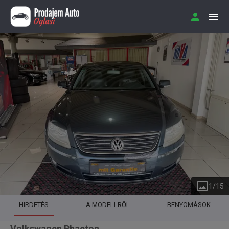
1
/
15
HIRDETÉS
A MODELLRŐL
BENYOMÁSOK
Volkswagen Phaeton