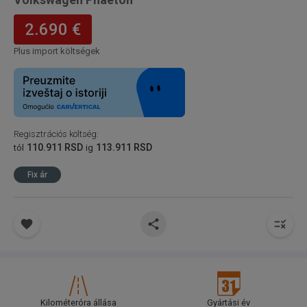
2.690 €
Plus import költségek
Regisztrációs költség
:
110.911 RSD
113.911 RSD
tól
ig
Fix ár
Kilométeróra állása
Gyártási év