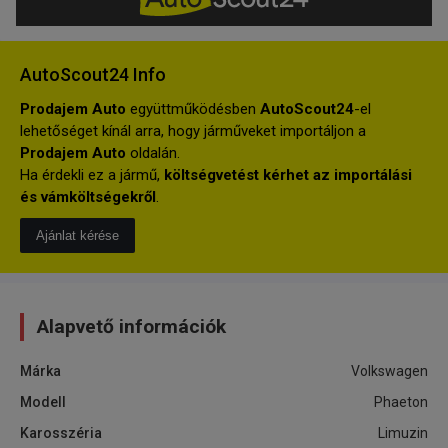
AutoScout24 Info
Prodajem Auto
együttműködésben
AutoScout24
-el
lehetőséget kínál arra, hogy járműveket importáljon a
Prodajem Auto
oldalán.
Ha érdekli ez a jármű,
költségvetést kérhet az importálási
és vámköltségekről
.
Ajánlat kérése
Alapvető információk
Márka
Volkswagen
Modell
Phaeton
Karosszéria
Limuzin