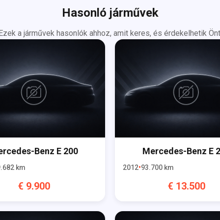
Hasonló járművek
Ezek a járművek hasonlók ahhoz, amit keres, és érdekelhetik Önt
rcedes-Benz
E 200
Mercedes-Benz
E 
.682
km
2012
93.700
km
€
9.900
€
13.500