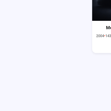
Me
2004
143