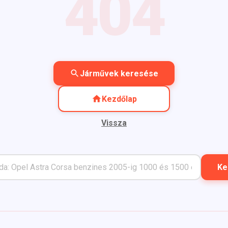
404
Járművek keresése
Kezdőlap
Vissza
Ke