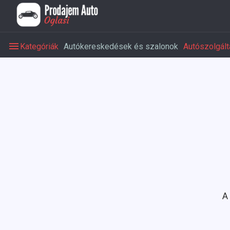
Kategóriák
Autókereskedések és szalonok
Autószolgált
A