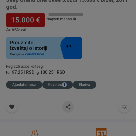
god.
15.000 €
Nagyon magas ár
Ár ÁFA-val
Regisztrációs költség
:
97.251 RSD
100.251 RSD
tól
ig
Ajánlatot tesz
Követés
1
Eladva