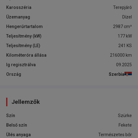
Karosszéria
Terepjáró
Üzemanyag
Dízel
Hengerűrtartalom
2987
cm³
Teljesítmény (kW)
177
kW
Teljesítmény (LE)
241
KS
Kilométeróra állása
216000
km
Ig regisztrálva
09.2025
Ország
Szerbia
Jellemzők
Szín
Szürke
Belső szín
Fekete
Ülés anyaga
Természetes bőr