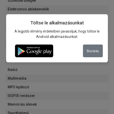
Színezett üvegek
Elektromos ablakemelők
Szélvédő fűtés
Töltse le alkalmazásunkat
Elülső ülésfűtés
A legjobb élmény érdekében javasoljuk, hogy töltse le
Kormányfűtés
Android alkalmazásunkat.
Elektromosan állítható ülések
Bezárás
Bluetooth
USB
Rádió
Multimédia
MP3 lejátszó
ISOFIX rendszer
Memóriás ülések
Sportfutómű