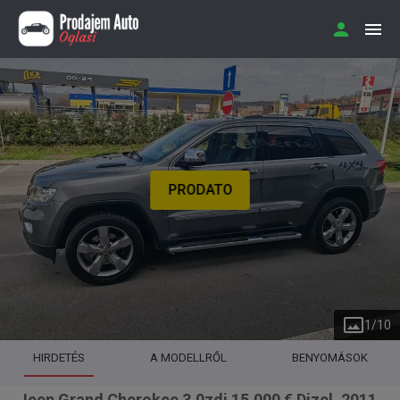
PRODATO
1
/
10
HIRDETÉS
A MODELLRŐL
BENYOMÁSOK
Jeep Grand Cherokee 3.0zdi 15.000 € Dizel, 2011