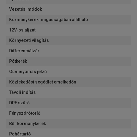
Vezetési módok
Kormánykerék magasságában állítható
12V-os aljzat
Környezeti világítás
Differenciálzár
Pótkerék
Guminyomás jelző
Közlekedési segédlet emelkedőn
Távoli indítás
DPF szűrő
Fényszórótörlő
Bőr kormánykerék
Pohártartó