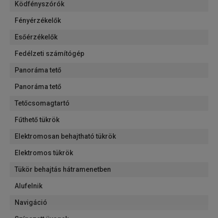
Ködfényszórók
Fényérzékelők
Esőérzékelők
Fedélzeti számítógép
Panoráma tető
Panoráma tető
Tetőcsomagtartó
Fűthető tükrök
Elektromosan behajtható tükrök
Elektromos tükrök
Tükör behajtás hátramenetben
Alufelnik
Navigáció