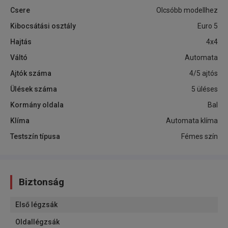
Csere
Olcsóbb modellhez
Kibocsátási osztály
Euro 5
Hajtás
4x4
Váltó
Automata
Ajtók száma
4/5 ajtós
Ülések száma
5 üléses
Kormány oldala
Bal
Klíma
Automata klíma
Testszín típusa
Fémes szín
Biztonság
Első légzsák
Oldallégzsák