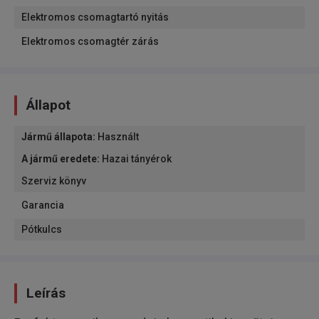
Elektromos csomagtartó nyitás
Elektromos csomagtér zárás
Állapot
Jármű állapota
:
Használt
A jármű eredete
:
Hazai tányérok
Szerviz könyv
Garancia
Pótkulcs
Leírás