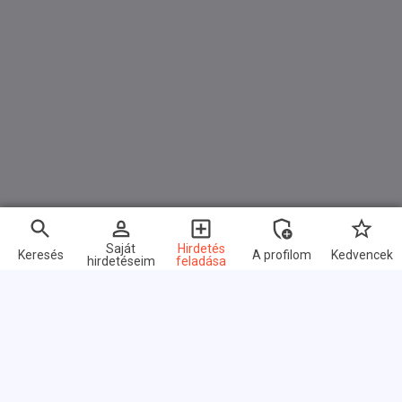
Saját
Hirdetés
Keresés
A profilom
Kedvencek
hirdetéseim
feladása