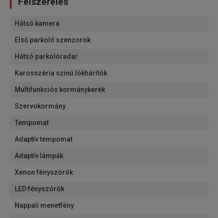
Felszerelés
Hátsó kamera
Első parkoló szenzorok
Hátsó parkolóradar
Karosszéria színű lökhárítók
Multifunkciós kormánykerék
Szervokormány
Tempomat
Adaptív tempomat
Adaptív lámpák
Xenon fényszórók
LED fényszórók
Nappali menetfény