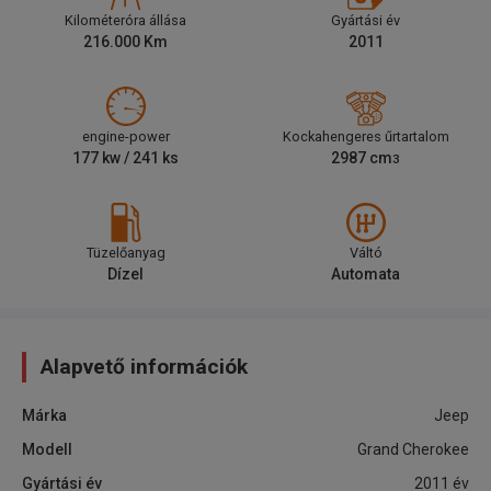
Kilométeróra állása
Gyártási év
216.000
Km
2011
engine-power
Kockahengeres űrtartalom
177
kw /
241
ks
2987
cm
3
Tüzelőanyag
Váltó
Dízel
Automata
Alapvető információk
Márka
Jeep
Modell
Grand Cherokee
Gyártási év
2011
év