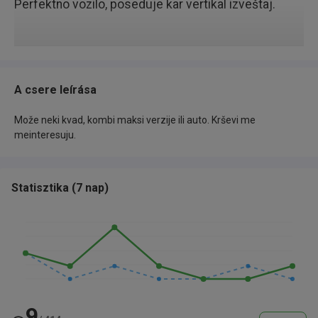
Perfektno vozilo, poseduje kar vertikal izveštaj.
A csere leírása
Može neki kvad, kombi maksi verzije ili auto. Krševi me
meinteresuju.
Statisztika
(
7 nap
)
9