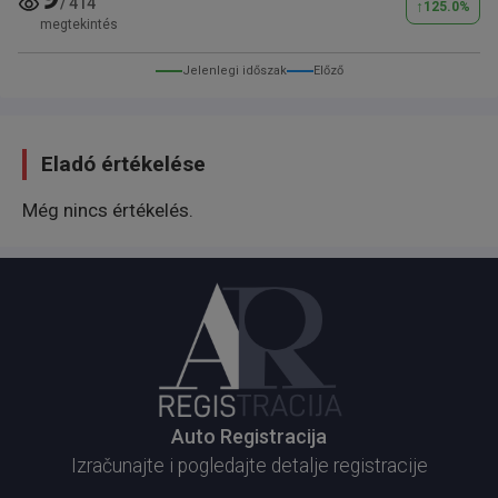
/
414
↑
125.0
%
megtekintés
Jelenlegi időszak
Előző
Eladó értékelése
Még nincs értékelés.
Auto Registracija
Izračunajte i pogledajte detalje registracije