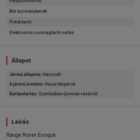
Fényszórótörlő
Bőr kormánykerék
Pohártartó
Elektromos csomagtartó nyitás
Állapot
Jármű állapota
:
Használt
A jármű eredete
:
Hazai tányérok
Karbantartás
:
Szerbiában újonnan vásárolt
Leírás
Range Rover Evoque