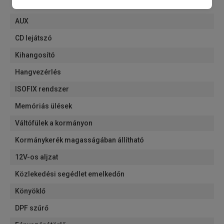
MP3 lejátszó
AUX
CD lejátszó
Kihangosító
Hangvezérlés
ISOFIX rendszer
Memóriás ülések
Váltófülek a kormányon
Kormánykerék magasságában állítható
12V-os aljzat
Közlekedési segédlet emelkedőn
Könyöklő
DPF szűrő