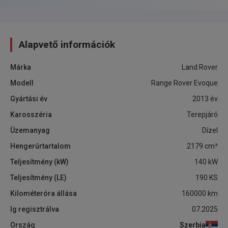
Alapvető információk
Márka
Land Rover
Modell
Range Rover Evoque
Gyártási év
2013
év
Karosszéria
Terepjáró
Üzemanyag
Dízel
Hengerűrtartalom
2179
cm³
Teljesítmény (kW)
140
kW
Teljesítmény (LE)
190
KS
Kilométeróra állása
160000
km
Ig regisztrálva
07.2025
Ország
Szerbia