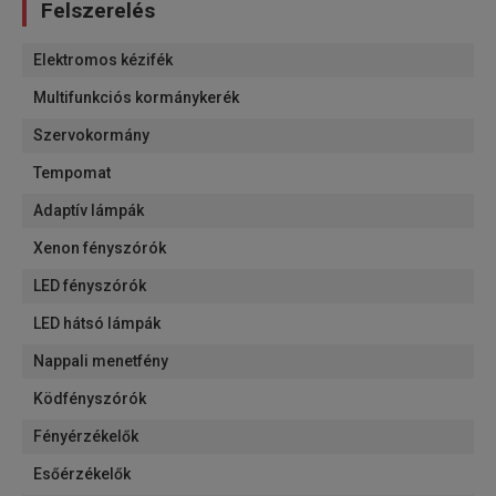
Felszerelés
Elektromos kézifék
Multifunkciós kormánykerék
Szervokormány
Tempomat
Adaptív lámpák
Xenon fényszórók
LED fényszórók
LED hátsó lámpák
Nappali menetfény
Ködfényszórók
Fényérzékelők
Esőérzékelők