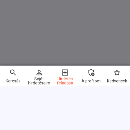
Saját
Hirdetés
Keresés
A profilom
Kedvencek
hirdetéseim
feladása