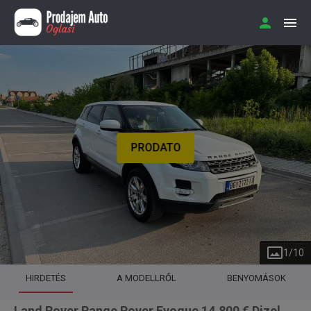
PRODATO
1
/
10
HIRDETÉS
A MODELLRŐL
BENYOMÁSOK
Land Rover Range Rover Evoque 14.800 € Dizel,