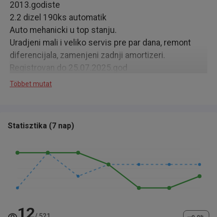
2013.godiste
2.2 dizel 190ks automatik
Auto mehanicki u top stanju.
Uradjeni mali i veliko servis pre par dana, remont
diferencijala, zamenjeni zadnji amortizeri.
Registrovan do 25.07.2025.god
Presao 160.000 pravih km. Moze svaka provera u
Többet mutat
ovlascenom servisu ili bilo gde drugde.
Cena za kes 14800e, u zameni 16000e
Statisztika
(
7 nap
)
12
/
521