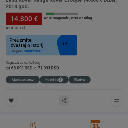
2013 god.
14.800 €
Az ár magasabb, mint az átlag
Ár ÁFA-val
Regisztrációs költség
:
68.093 RSD
71.093 RSD
tól
ig
Ajánlatot tesz
Követés
1
Eladva