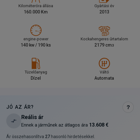
Kilométeróra állása
Gyártási év
160.000
Km
2013
engine-power
Kockahengeres űrtartalom
140
kw /
190
ks
2179
cm
3
Tüzelőanyag
Váltó
Dízel
Automata
JÓ AZ ÁR?
?
Reális ár
13.608 €
Ennek a járműnek az átlagos ára
Ár összehasonlítva
27
hasonló hirdetésekkel
.