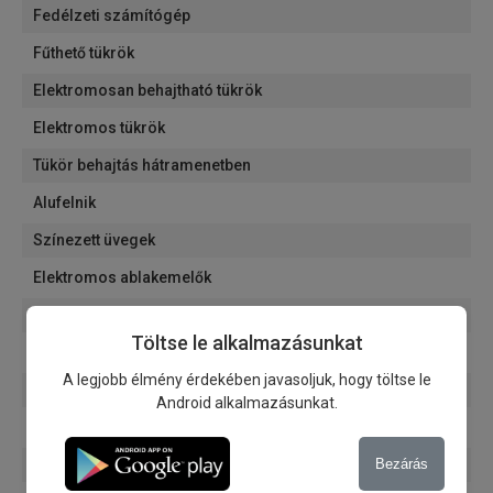
Fedélzeti számítógép
Fűthető tükrök
Elektromosan behajtható tükrök
Elektromos tükrök
Tükör behajtás hátramenetben
Alufelnik
Színezett üvegek
Elektromos ablakemelők
Elektromosan állítható ülések
Töltse le alkalmazásunkat
Bluetooth
A legjobb élmény érdekében javasoljuk, hogy töltse le
USB
Android alkalmazásunkat.
Rádió
Multimédia
Bezárás