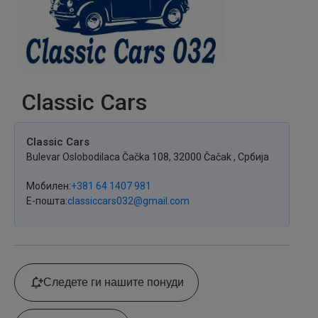
Classic Cars
Classic Cars
Bulevar Oslobodilaca Čačka
108
,
32000
Čačak
,
Србија
Мобилен
+381 64 1407 981
Е-пошта
classiccars032@gmail.com
Следете ги нашите понуди