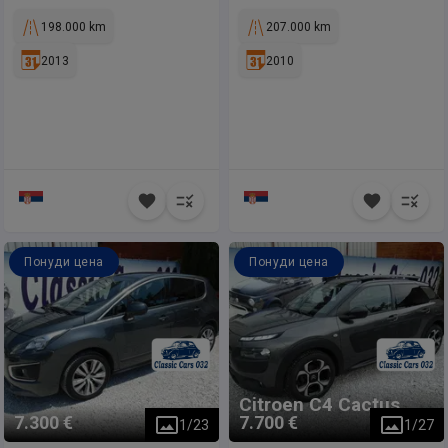
198.000 km
207.000 km
2013
2010
Понуди цена
Понуди цена
Citroen
C4 Cactus
7.300 €
7.700 €
1
/
23
1
/
27