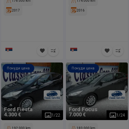
176.000 km
174.000 km
2017
2016
Понуди цена
Понуди цена
Ford
Fiesta
Ford
Focus
4.300 €
7.000 €
1
/
22
1
/
24
192.000 km
183.000 km