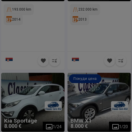
193.000 km
232.000 km
2014
2013
Понуди цена
Kia
Sportage
BMW
X1
8.000 €
8.000 €
1
/
24
1
/
20