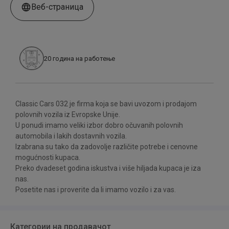
Веб-страница
20
година на работење
Classic Cars 032 je firma koja se bavi uvozom i prodajom
polovnih vozila iz Evropske Unije.
U ponudi imamo veliki izbor dobro očuvanih polovnih
automobila i lakih dostavnih vozila.
Izabrana su tako da zadovolje različite potrebe i cenovne
mogućnosti kupaca.
Preko dvadeset godina iskustva i više hiljada kupaca je iza
nas.
Posetite nas i proverite da li imamo vozilo i za vas.
Категории на продавачот