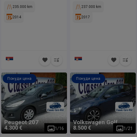
235.000 km
237.000 km
2014
2017
Понуди цена
Понуди цена
Peugeot
207
Volkswagen
Golf
4.300 €
8.500 €
1
/
16
1
/
21