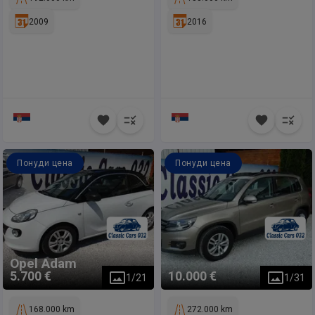
2009
2016
Понуди цена
Понуди цена
Opel
Adam
5.700 €
10.000 €
1
/
21
1
/
31
168.000 km
272.000 km