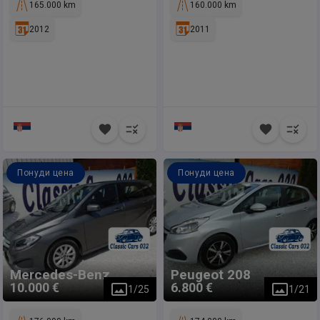
165.000 km
160.000 km
2012
2011
Понуди цена
Понуди цена
Mercedes-Benz
Peugeot
208
10.000 €
6.800 €
1
/
25
1
/
21