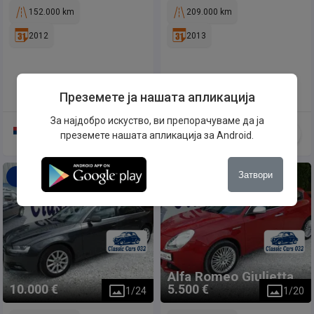
152.000 km
209.000 km
2012
2013
Преземете ја нашата апликација
За најдобро искуство, ви препорачуваме да ја
преземете нашата апликација за Android.
Затвори
Понуди цена
Понуди цена
Alfa Romeo
Giulietta
10.000 €
5.500 €
1
/
24
1
/
20