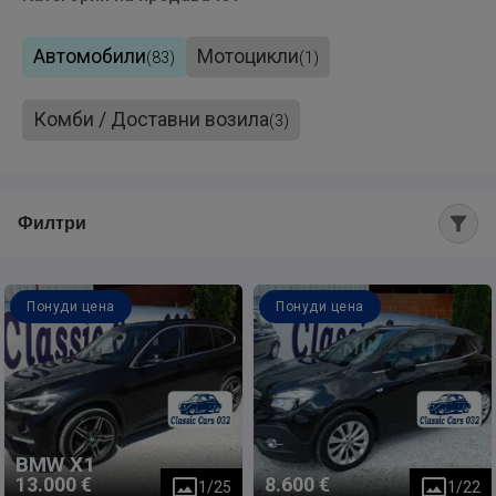
Автомобили
Мотоцикли
(
83
)
(
1
)
Комби / Доставни возила
(
3
)
Филтри
Понуди цена
Понуди цена
BMW
X1
13.000 €
8.600 €
1
/
25
1
/
22