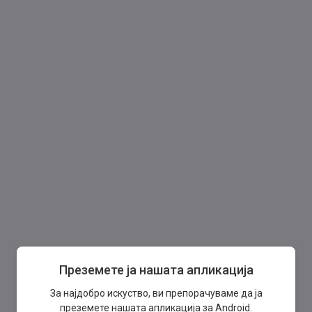
Преземете ја нашата апликација
За најдобро искуство, ви препорачуваме да ја
преземете нашата апликација за Android.