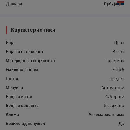
Држава
Србија
Карактеристики
Боја
Црна
Боја на ентериерот
Втора
Материјал на седиштето
Ткаенина
Емисиона класа
Euro 6
Погон
Преден
Менувач
Автоматски
Број на врати
4/5 врати
Број на седишта
5 седишта
Клима
Автоматска клима
Возило од непушач
Да