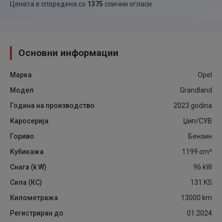
Цената е споредена со
1375
слични огласи
.
Основни информации
Марка
Opel
Модел
Grandland
Година на производство
2023
godina
Каросерија
Џип/СУВ
Гориво
Бензин
Кубикажа
1199
cm³
Снага (k W)
96
kW
Сила (КС)
131
KS
Километража
13000
km
Регистриран до
01.2024