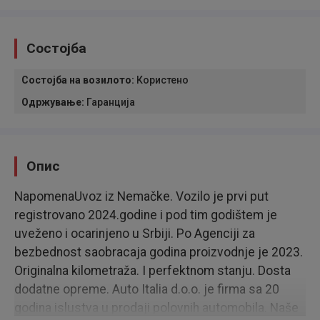
Состојба
Состојба на возилото
:
Користено
Одржување
:
Гаранција
Опис
NapomenaUvoz iz Nemačke. Vozilo je prvi put
registrovano 2024.godine i pod tim godištem je
uveženo i ocarinjeno u Srbiji. Po Agenciji za
bezbednost saobracaja godina proizvodnje je 2023.
Originalna kilometraža. I perfektnom stanju. Dosta
dodatne opreme. Auto Italia d.o.o. je firma sa 20
godina islustva u prodaji polovnih automobila. Naše