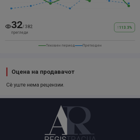
32
/
382
↑
113.3
%
прегледи
Тековен период
Претходен
Оцена на продавачот
Сè уште нема рецензии.