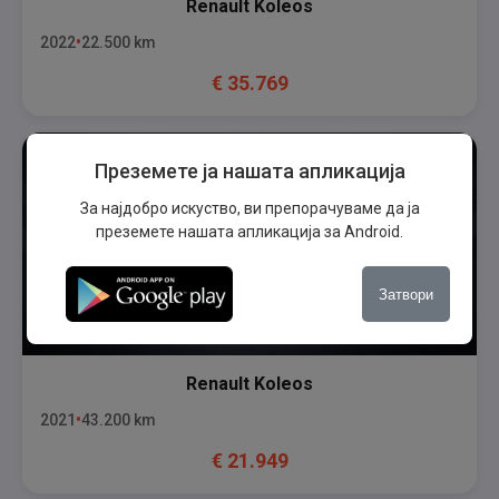
Renault
Koleos
2022
22.500
km
€
35.769
Преземете ја нашата апликација
За најдобро искуство, ви препорачуваме да ја
преземете нашата апликација за Android.
Затвори
Renault
Koleos
2021
43.200
km
€
21.949