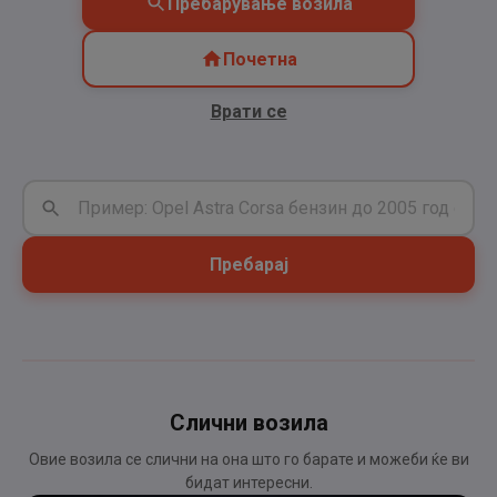
Пребарување возила
Почетна
Врати се
Пребарај
Слични возила
Овие возила се слични на она што го барате и можеби ќе ви
бидат интересни.