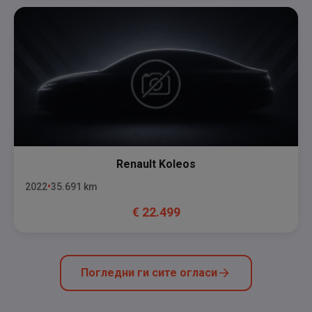
Renault
Koleos
2022
35.691
km
€
22.499
Погледни ги сите огласи