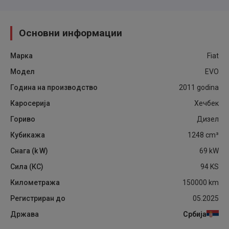
Основни информации
Марка
Fiat
Модел
EVO
Година на производство
2011
godina
Каросерија
Хечбек
Гориво
Дизел
Кубикажа
1248
cm³
Снага (k W)
69
kW
Сила (КС)
94
KS
Километража
150000
km
Регистриран до
05.2025
Држава
Србија