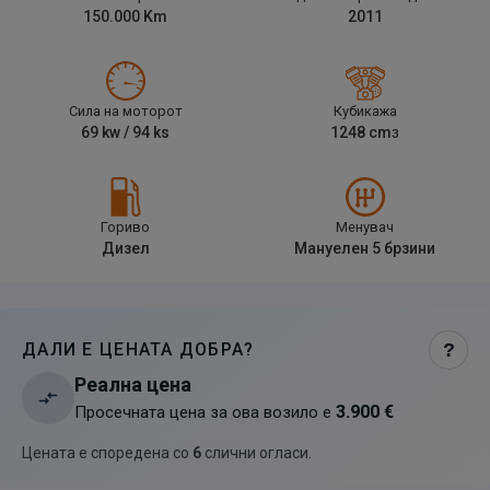
150.000
Km
2011
Сила на моторот
Кубикажа
69
kw /
94
ks
1248
cm
3
Гориво
Менувач
Дизел
Мануелен 5 брзини
ДАЛИ Е ЦЕНАТА ДОБРА?
?
Реална цена
3.900 €
Просечната цена за ова возило е
Цената е споредена со
6
слични огласи
.