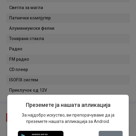
Светла за магла
Патнички компјутер
Алуминиумски фелни
Тонирани стакла
Радио
FM радио
CD плеер
ISOFIX систем
Приклучок од 12V
Преземете ја нашата апликација
За најдобро искуство, ви препорачуваме да ја
Состојба
преземете нашата апликација за Android.
Состојба на возилото
:
Користено