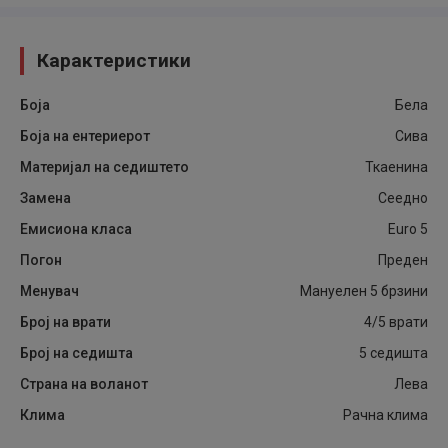
Карактеристики
Боја
Бела
Боја на ентериерот
Сива
Материјал на седиштето
Ткаенина
Замена
Сеедно
Емисиона класа
Euro 5
Погон
Преден
Менувач
Мануелен 5 брзини
Број на врати
4/5 врати
Број на седишта
5 седишта
Страна на воланот
Лева
Клима
Рачна клима