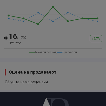
16
/
1702
↑
6.7
%
прегледи
Тековен период
Претходен
Оцена на продавачот
Сè уште нема рецензии.