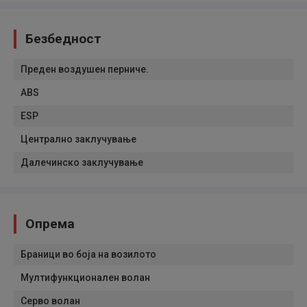
Безбедност
Преден воздушен перниче.
ABS
ESP
Централно заклучување
Далечинско заклучување
Опрема
Браници во боја на возилото
Мултифункционален волан
Серво волан