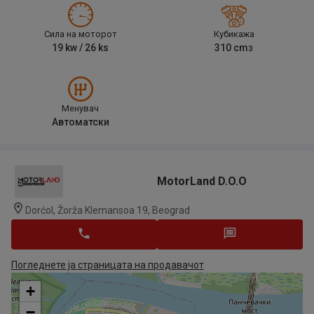
Сила на моторот
Кубикажа
19
kw /
26
ks
310
cm
3
Менувач
Автоматски
MotorLand D.o.o
Dorćol, Žorža Klemansoa 19, Beograd
Погледнете ја страницата на продавачот
+
−