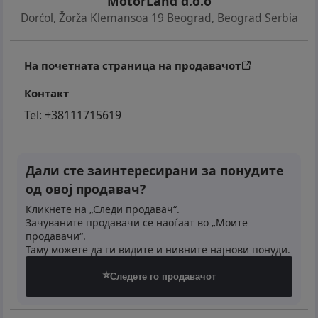
MotorLand d.o.o
Dorćol, Žorža Klemansoa 19 Beograd
,
Beograd Serbia
На почетната страница на продавачот
Контакт
Tel:
+38111715619
Дали сте заинтересирани за понудите
од овој продавач?
Кликнете на „Следи продавач“.
Зачуваните продавачи се наоѓаат во „Моите
продавачи“.
Таму можете да ги видите и нивните најнови понуди.
⭐
Следете го продавачот