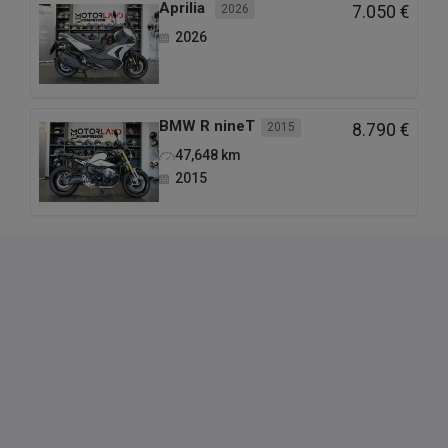
Aprilia
2026
7.050 €
2026
BMW
R nineT
2015
8.790 €
47,648
km
2015