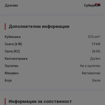
Држава
Србија
Дополнителни информации
Кубикажа
310
cm³
Снага (k W)
19
kW
Сила (КС)
26
KS
Километража
Да
km
Оштетен
Не е оштетен
Менувач
Автоматски
Боја
Бела
Информации за сопственост