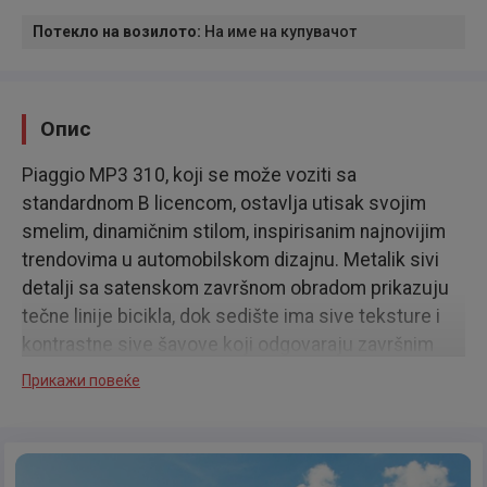
Потекло на возилото
:
На име на купувачот
Опис
Piaggio MP3 310, koji se može voziti sa
standardnom B licencom, ostavlja utisak svojim
smelim, dinamičnim stilom, inspirisanim najnovijim
trendovima u automobilskom dizajnu. Metalik sivi
detalji sa satenskom završnom obradom prikazuju
tečne linije bicikla, dok sedište ima sive teksture i
kontrastne sive šavove koji odgovaraju završnim
obradama. Zadimljeno šoferšajbno dolazi sa bočnim
Прикажи повеќе
deflektorima za dodatnu zaštitu i udobnost, a
elegantni rep upotpunjuje moderan, elegantan
dizajn.