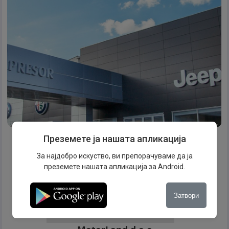
Преземете ја нашата апликација
За најдобро искуство, ви препорачуваме да ја
преземете нашата апликација за Android.
Затвори