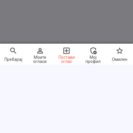
Моите
Постави
Мој
Пребарај
Омилен
огласи
оглас
профил
Брзи линкови
Често поставувани прашања