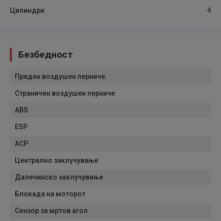
Цилиндри
4
Безбедност
Преден воздушен перниче.
Страничен воздушен перниче
ABS
ESP
АСР
Централно заклучување
Далечинско заклучување
Блокада на моторот
Сензор за мртов агол