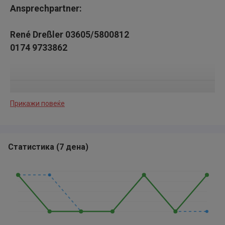
Ansprechpartner:
René Dreßler 03605/5800812
0174 9733862
Fahrzeugbeschreibung:
Прикажи повеќе
Sonderausstattung:
Adaptive Geschwindigkeitsregelanlage
Статистика
(
7 дена
)
Easy-Park-Assistent
Gepäckraum-Abtrennung (Netz)
beheizbares Lenkrad
beiheizbare Windschutzscheibe
Marderschutzanlage