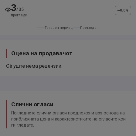
3
/
35
━
Serienausstattung:
0.0
%
прегледи
Airbag Beifahrerseite abschaltbar
Тековен период
Претходен
Airbag Fahrer-/Beifahrerseite
Ambiente-Beleuchtung
Anti-Blockier-System (ABS)
Оцена на продавачот
Antischlupfregelung (ASR)
Сè уште нема рецензии.
Antriebsart: Allradantrieb
Audio-Navigationssystem R-Link 2 mit 8,7" Touchscreen-
Farbdisplay
Außenspiegel elektr. anklappbar
Слични огласи
Außenspiegel elektr. verstell- und heizbar
Погледнете слични огласи предложени врз основа на
Außenspiegel Wagenfarbe
приближната цена и карактеристиките на огласите кои
ги гледате.
Automatische Türverriegelung