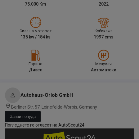
75.000
Km
2022
Сила на моторот
Кубикажа
135
kw /
184
ks
1997
cm
3
Гориво
Менувач
Дизел
Автоматски
Autohaus-Orlob GmbH
Berliner Str. 57, Leinefelde-Worbis, Germany
Заяви понуда
Погледнете го огласот на AutoScout24