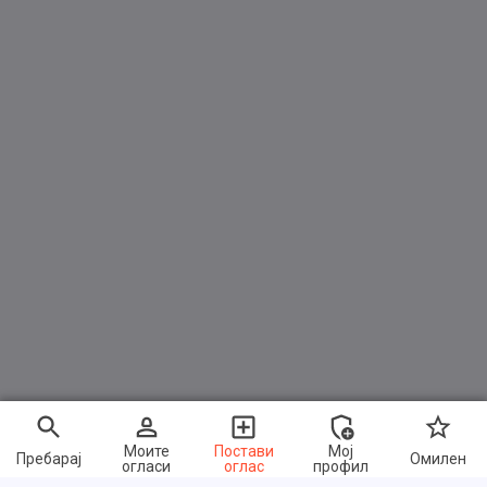
Kühlergrill verchromt
Lenkrad (Leder Nappa, 3-Speichen)
Lenksäule (Lenkrad) höhenverstellbar
Lenksäule (Lenkrad) längsverstellbar
Licht- und Regensensor
LM-Felgen
Mittelarmlehne hinten mit Fach
Mittelarmlehne vorn mit Ablagefach
Motor 2,0 Ltr. - 135 kW dCi Diesel FAP
Nebelscheinwerfer LED
Nebelscheinwerfer mit Kurvenlicht statisch
Parkbremse elektrisch
Radstand 2710 mm
Моите
Постави
Мој
Пребарај
Омилен
огласи
оглас
профил
Raucher-Paket