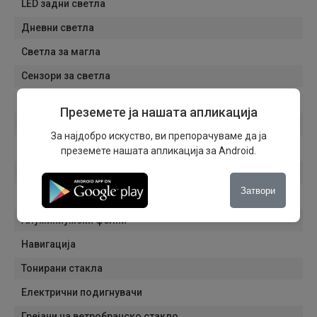
LED задни светла
Дневни светла
Светла за магла
Сензори за светла
Сензори за дожд
Преземете ја нашата апликација
Патнички компјутер
За најдобро искуство, ви препорачуваме да ја
Кровни носачи
преземете нашата апликација за Android.
Електрични ретровизори
Затвори
Автоматско затемнување на внатрешниот ретровизор
Алуминиумски фелни
Навигација
Тонирани стакла
Електрични подигнувачи
Грејачи на ветробранско стакло