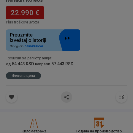
22.990 €
Plus troškovi uvoza
Трошоци за регистрација
:
54.443 RSD
57.443 RSD
од
направи
Фиксна цена
Километража
Година на производство