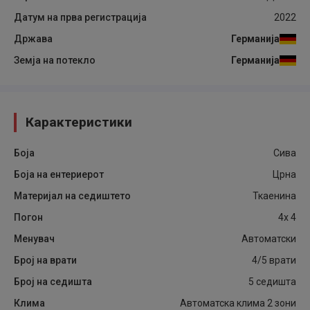
Датум на прва регистрација
2022
Држава
Германија
Земја на потекло
Германија
Карактеристики
Боја
Сива
Боја на ентериерот
Црна
Материјал на седиштето
Ткаенина
Погон
4x 4
Менувач
Автоматски
Број на врати
4/5 врати
Број на седишта
5 седишта
Клима
Автоматска клима 2 зони