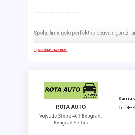
--------------------------
Spolja limarijski perfektno očuvan, garažira
Прикажи повеќе
Enterijer očuvan maximalno
Tehnički i mehanički vozilo je potpuno ispr
● Od trenutnih ulaganja potrebno je uraditi 
Контак
ROTA AUTO
Tel:
+3
Motor, kvačilo i menjač sve potpuno isprav
Vojvode Stepe 401 Beograd
,
Beograd Serbia
U trapu vozilo maksimalno utegnuto