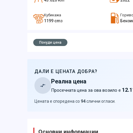
43.020
Km
2022
Кубикажа
Горив
1199
cm
Бензи
3
Понуди цена
ДАЛИ Е ЦЕНАТА ДОБРА?
Реална цена
12.1
Просечната цена за ова возило е
Цената е споредена со
94
слични огласи
.
Основни информации