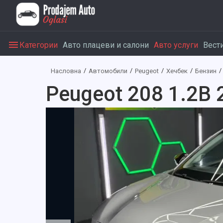
Категории
Авто плацеви и салони
Авто услуги
Вест
Насловна
Автомобили
Peugeot
Хечбек
Бензин
Peugeot 208 1.2B 