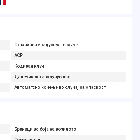
Страничен воздушен перниче
АСР
Кодиран клуч
Далечинско заклучување
Автоматско кочење во случај на опасност
Браници во боја на возилото
Серво волан