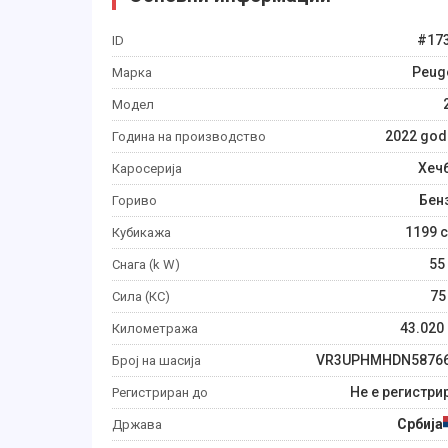
#
17
ID
Peug
Марка
Модел
2022
god
Година на производство
Хеч
Каросерија
Бен
Гориво
1199
c
Кубикажа
55
Снага (k W)
75
Сила (КС)
43.020
Километража
VR3UPHMHDN5876
Број на шасија
Не е регистри
Регистриран до
Србија
Држава