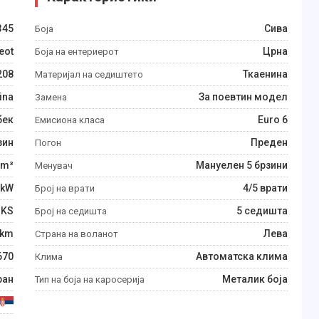
345
Сива
Боја
eot
Црна
Боја на ентериерот
208
Ткаенина
Материјал на седиштето
ina
За поевтин модел
Замена
бек
Euro 6
Емисиона класа
зин
Преден
Погон
m³
Мануелен 5 брзини
Менувач
kW
4/5 врати
Број на врати
KS
5 седишта
Број на седишта
km
Лева
Страна на воланот
670
Автоматска клима
Клима
ран
Металик боја
Тип на боја на каросерија