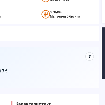
55
kw /
75
ks
о
Менувач
н
Мануелен 5 брзини
?
17 €
Карактеристики