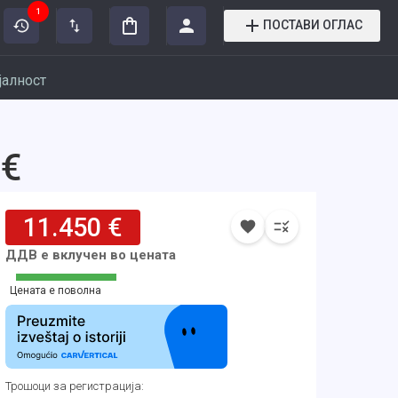
1
ПОСТАВИ ОГЛАС
јалност
 €
11.450 €
ДДВ е вклучен во цената
Цената е поволна
Трошоци за регистрација
: