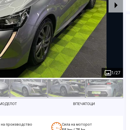
1
/
27
 МОДЕЛОТ
ВПЕЧАТОЦИ
 на производство
Сила на моторот