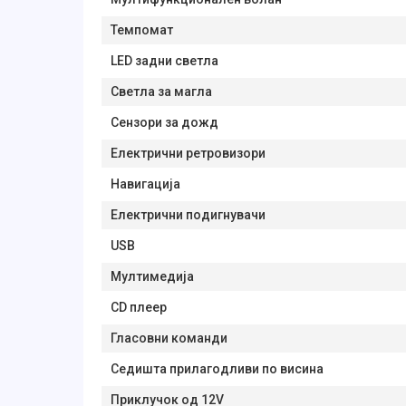
Темпомат
LED задни светла
Светла за магла
Сензори за дожд
Електрични ретровизори
Навигација
Електрични подигнувачи
USB
Мултимедија
CD плеер
Гласовни команди
Седишта прилагодливи по висина
Приклучок од 12V