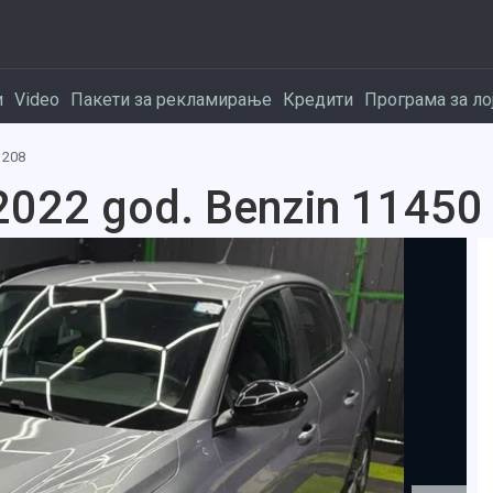
и
Video
Пакети за рекламирање
Кредити
Програма за ло
208
2022 god. Benzin 11450