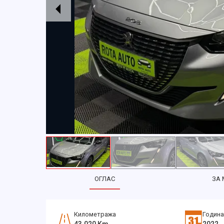
ОГЛАС
ЗА
Километража
Година