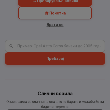
Пребарување возила
Почетна
Врати се
Пребарај
Слични возила
Овие возила се слични на она што го барате и можеби ќе ви
бидат интересни.