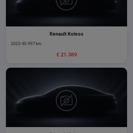
Renault
Koleos
2022
40.997
km
€
21.369