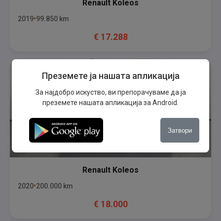
Renault
Koleos
2019
99.850
km
€
17.288
Преземете ја нашата апликација
За најдобро искуство, ви препорачуваме да ја
преземете нашата апликација за Android.
Затвори
Renault
Koleos
2020
200.000
km
€
18.000