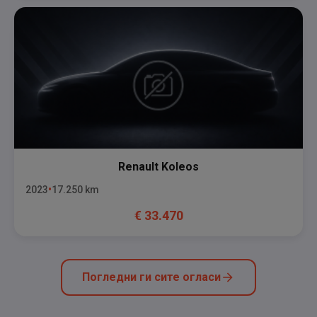
Renault
Koleos
2023
17.250
km
€
33.470
Погледни ги сите огласи