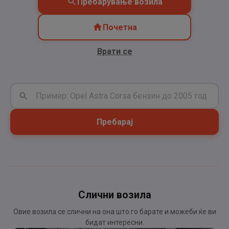
Пребарување возила
Почетна
Врати се
Пребарај
Слични возила
Овие возила се слични на она што го барате и можеби ќе ви
бидат интересни.