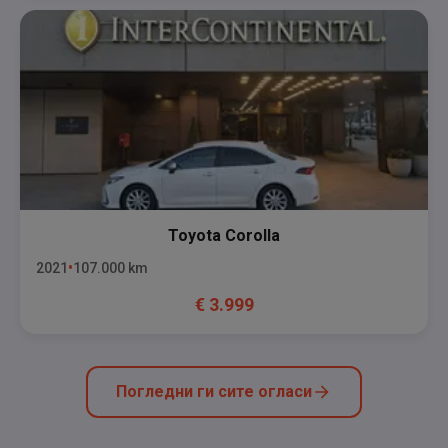
Toyota
Corolla
2021
107.000
km
€
3.999
Погледни ги сите огласи