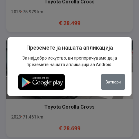
Toyota
Corolla Cross
2023
75.979
km
€
28.499
Преземете ја нашата апликација
За најдобро искуство, ви препорачуваме да ја
преземете нашата апликација за Android.
Затвори
Toyota
Corolla Cross
2023
71.461
km
€
28.699