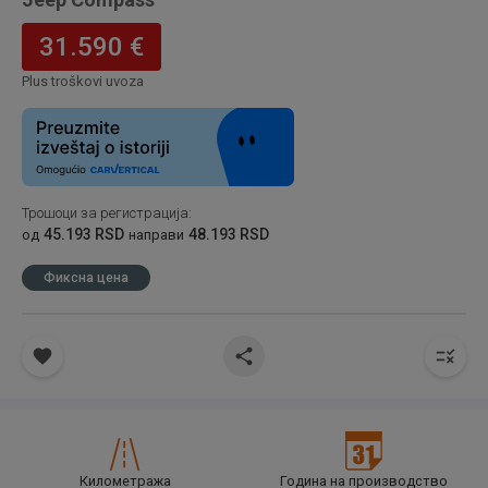
31.590 €
Plus troškovi uvoza
Трошоци за регистрација
:
45.193 RSD
48.193 RSD
од
направи
Фиксна цена
Километража
Година на производство