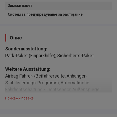
Зимски пакет
Систем за предупредување за растојание
Опис
Sonderausstattung:
Park-Paket (Einparkhilfe), Sicherheits-Paket
Weitere Ausstattung:
Airbag Fahrer-/Beifahrerseite, Anhänger-
Stabilisierungs-Programm, Automatische
Fahrlichtschaltung / Lichtsensor, Außenspiegel
elektr. anklappbar, Außenspiegel elektr. verstell- und
Прикажи повеќе
heizbar, Außenspiegel Wagenfarbe, Beifahrerairbag
abschaltbar, Blinkleuchte in Außenspiegel integriert,
Dachreling, Elektromotor 44 kW (Hybridantrieb),