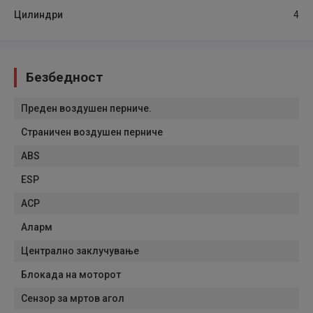
Цилиндри
4
Безбедност
Преден воздушен перниче.
Страничен воздушен перниче
ABS
ESP
АСР
Аларм
Централно заклучување
Блокада на моторот
Сензор за мртов агол