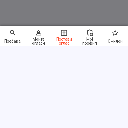
Моите
Постави
Мој
Пребарај
Омилен
огласи
оглас
профил
Брзи линкови
Често поставувани прашања
За нас
Услови на користење