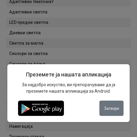
Адаптивен темпомат
Адаптивни светла
LED предни светла
Дневни светла
Светла за магла
Сензори за светла
Сензори за дожд
Преземете ја нашата апликација
Патнички компјутер
Кровни носачи
За најдобро искуство, ви препорачуваме да ја
преземете нашата апликација за Android.
Електрични ретровизори
Автоматско затемнување на внатрешниот ретровизор
Затвори
Алуминиумски фелни
Навигација
Тонирани стакла