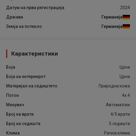
Датум на прва регистрација
2024
Држава
Германија
Земја на потекло
Германија
Карактеристики
Боја
Црна
Боја на ентериерот
Црна
Материјал на седиштето
Природна кожа
Погон
4x 4
Менувач
Автоматски
Број на врати
4/5 врати
Број на седишта
5 седишта
Клима
Рачна клима