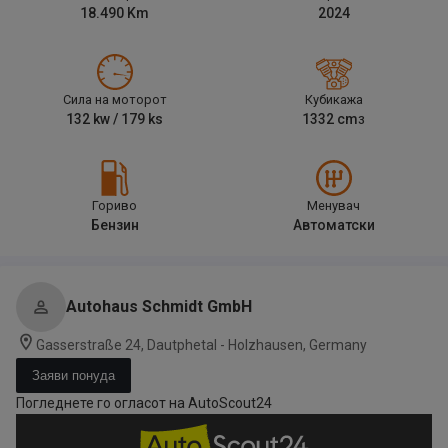
18.490
Km
2024
Сила на моторот
Кубикажа
132
kw /
179
ks
1332
cm
3
Гориво
Менувач
Бензин
Автоматски
Autohaus Schmidt GmbH
Gasserstraße 24, Dautphetal - Holzhausen, Germany
Заяви понуда
Погледнете го огласот на AutoScout24