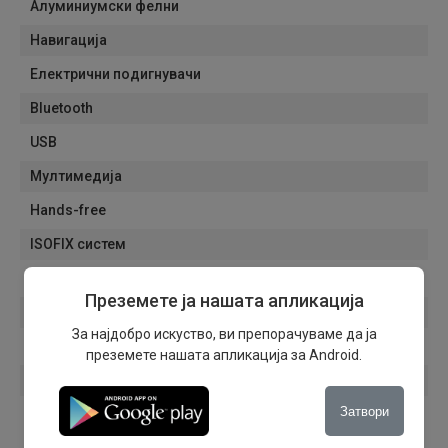
Алуминиумски фелни
Навигација
Електрични подигнувачи
Bluetooth
USB
Мултимедија
Hands-free
ISOFIX систем
Седишта прилагодливи по висина
Преземете ја нашата апликација
Режими на возење
За најдобро искуство, ви препорачуваме да ја
Наслон за рака
преземете нашата апликација за Android.
Кожен волан
Затвори
Држачи за чаши