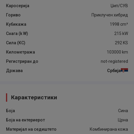
Каросерија
Џип/СУВ
Гориво
Приклучен хибрид
Кубикажа
1998
cm³
Снага (k W)
215
kW
Сила (КС)
292
KS
Километража
103000
km
Регистриран до
not-registered
Држава
Србија
Карактеристики
Боја
Сина
Боја на ентериерот
Црна
Материјал на седиштето
Комбинирана кожа