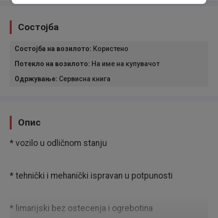
Состојба
Состојба на возилото
:
Користено
Потекло на возилото
:
На име на купувачот
Одржување
:
Сервисна книга
Опис
* vozilo u odličnom stanju
* tehnički i mehanički ispravan u potpunosti
* limarijski bez ostecenja i ogrebotina