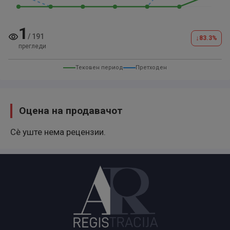
1
/
191
↓
83.3
%
прегледи
Тековен период
Претходен
Оцена на продавачот
Сè уште нема рецензии.