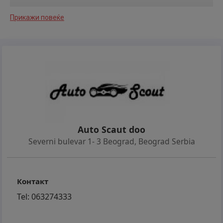
Прикажи повеќе
* enterijer pedantan i jako lepo očuvan kao nov
* u vožnji savršen
* dosta dodatne opreme
* plug in hybrid
Auto Scaut doo
Severni bulevar 1- 3 Beograd
,
Beograd Serbia
* cela servisna istorija u ovlašćenom servisu
Контакт
* gume sve 4 odlične
Tel:
063274333