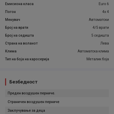
Емисиона класа
Euro 6
Погон
4x 4
Менувач
Автоматски
Број на врати
4/5 врати
Број на седишта
5 седишта
Страна на воланот
Лева
Клима
Автоматска клима
Тип на боја на каросерија
Металик боја
Безбедност
Преден воздушен перниче.
Страничен воздушен перниче
Заклучување за деца