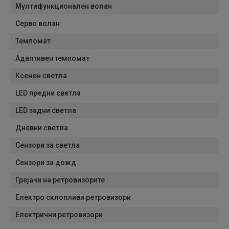
Мултифункционален волан
Серво волан
Темпомат
Адаптивен темпомат
Ксенон светла
LED предни светла
LED задни светла
Дневни светла
Сензори за светла
Сензори за дожд
Грејачи на ретровизорите
Електро склопливи ретровизори
Електрични ретровизори