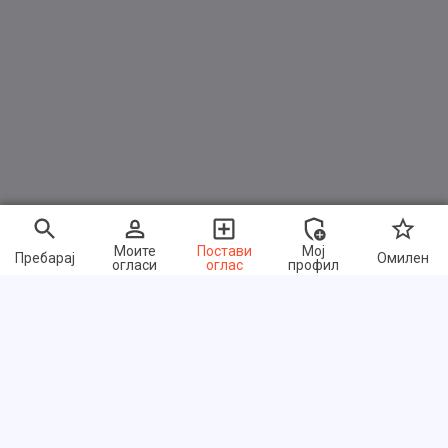
Моите
Постави
Мој
Пребарај
Омилен
огласи
оглас
профил
Брзи линкови