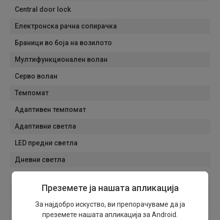
Central door lock
Електронска рачна сопирачка
Браници во боја на возилото
Мултифункционален волан
Серво волан
Темпомат
Адаптивен темпомат
Адаптивни светла
LED предни светла
Дневни светла
Светла за магла
Преземете ја нашата апликација
Сензори за светла
За најдобро искуство, ви препорачуваме да ја
Сензори за дожд
преземете нашата апликација за Android.