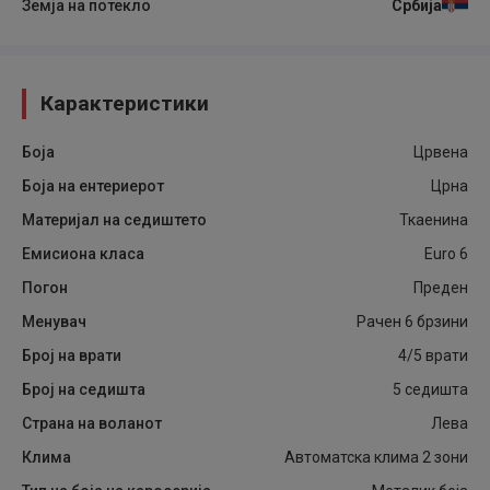
Земја на потекло
Србија
Карактеристики
Боја
Црвена
Боја на ентериерот
Црна
Материјал на седиштето
Ткаенина
Емисиона класа
Euro 6
Погон
Преден
Менувач
Рачен 6 брзини
Број на врати
4/5 врати
Број на седишта
5 седишта
Страна на воланот
Лева
Клима
Автоматска клима 2 зони