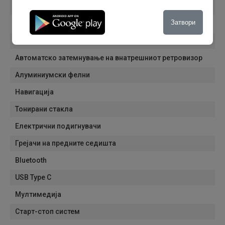
Патнички компјутер
Затвори
Грејачи на ретровизорите
Електро склопливи ретровизори
Автоматско затемнување на внатрешниот ретровизор
Алуминиумски фелни
Навигација
Тонирани стакла
Електрични подигнувачи
Грејачи на предните седишта
Bluetooth
USB Type C
Мултимедија
Старт-стоп систем