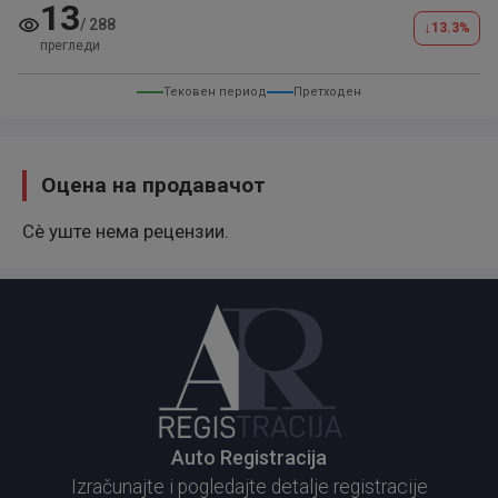
13
/
288
↓
13.3
%
прегледи
Тековен период
Претходен
Оцена на продавачот
Сè уште нема рецензии.
Auto Registracija
Izračunajte i pogledajte detalje registracije