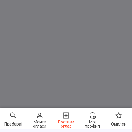
Моите
Постави
Мој
Пребарај
Омилен
огласи
оглас
профил