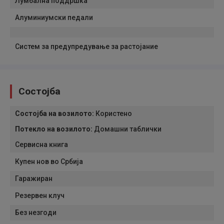
Лумбална поддршка
Алуминиумски педали
Систем за предупредување за растојание
Состојба
Состојба на возилото
:
Користено
Потекло на возилото
:
Домашни таблички
Сервисна книга
Купен нов во Србија
Гаражиран
Резервен клуч
Без незгоди