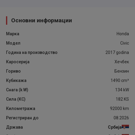
Основни информации
Марка
Honda
Модел
Civic
Година на производство
2017
godina
Каросерија
Хечбек
Гориво
Бензин
Кубикажа
1490
cm³
Снага (k W)
134
kW
Сила (КС)
182
KS
Километража
92000
km
Регистриран до
08.2026
Држава
Србија