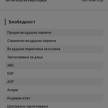
Тип на боја на каросерија
Металик боја
Безбедност
Преден воздушен перниче.
Страничен воздушен перниче
Воздушни перничиња за колена
Заклучување за деца
ABS
ESP
АСР
Аларм
Кодиран клуч
Централно заклучување