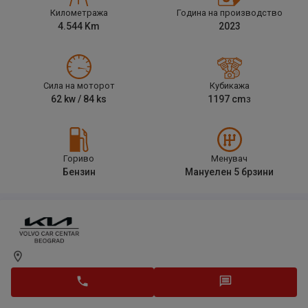
Километража
Година на производство
4.544
Km
2023
Сила на моторот
Кубикажа
62
kw /
84
ks
1197
cm
3
Гориво
Менувач
Бензин
Мануелен 5 брзини