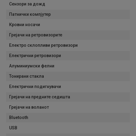
Сензори за дожд
Патнички компјутер
Кровни носачи
Грејачи на ретровизорите
Електро склопливи ретровизори
Електрични ретровизори
Алуминиумски фелни
Тонирани стакла
Електрични подигнувачи
Грејачи на предните седишта
Грејачи на воланот
Bluetooth
USB