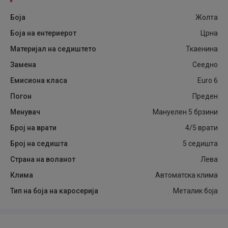
Боја
Жолта
Боја на ентериерот
Црна
Материјал на седиштето
Ткаенина
Замена
Сеедно
Емисиона класа
Euro 6
Погон
Преден
Менувач
Мануелен 5 брзини
Број на врати
4/5 врати
Број на седишта
5 седишта
Страна на воланот
Лева
Клима
Автоматска клима
Тип на боја на каросерија
Металик боја