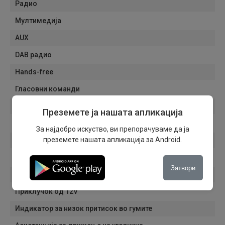
Радио
Мултимедија
AUX
DAB радио
Hands-free
Гласовни команди
Старт-стоп систем
Преземете ја нашата апликација
ISOFIX систем
За најдобро искуство, ви препорачуваме да ја
преземете нашата апликација за Android.
Седишта прилагодливи по висина
Режими на возење
Затвори
Подесување на воланот по висина
Приклучок од 12V
Индикатор за низок притисок во гумите