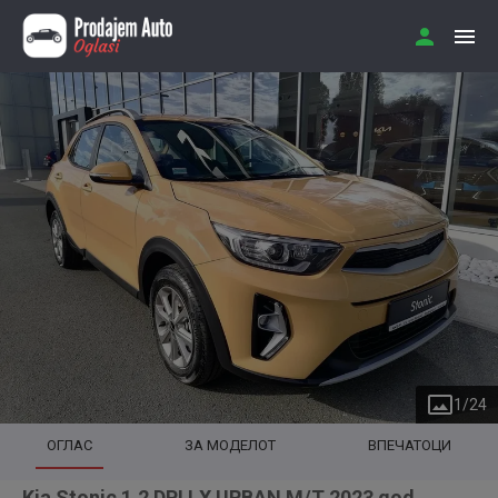
1
/
24
ОГЛАС
ЗА МОДЕЛОТ
ВПЕЧАТОЦИ
Kia Stonic 1.2 DPI LX URBAN M/T 2023 god.