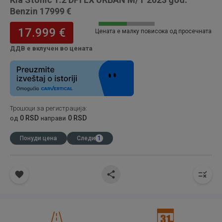
Benzin 17999 €
17.999 €
Цената е малку повисока од просечната
ДДВ е вклучен во цената
Трошоци за регистрација
:
0 RSD
0 RSD
од
направи
Понуди цена
Следи
1