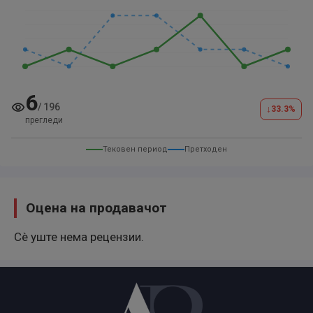
6
/
196
↓
33.3
%
прегледи
Тековен период
Претходен
Оцена на продавачот
Сè уште нема рецензии.