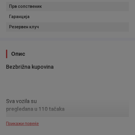
Прв сопственик
Гаранција
Резервен клуч
Опис
Bezbrižna kupovina
Sva vozila su
pregledana u 110 tačaka
Прикажи повеќе
Sva vozila imaju
poznatu servisnu istoriju