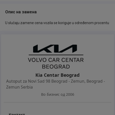
Mogućnost produženja
Опис на замена
garancije do 2 godine
U slučaju zamene cena vozila se koriguje u određenom procentu
Mogućnost zamene
korišćenog vozila za novo
Mogućnost povoljnog
finansiranja i osiguranja
Kia Centar Beograd
Autoput za Novi Sad 98 Beograd - Zemun
,
Beograd -
Zemun Serbia
Во бизнис од 2006
Контакт