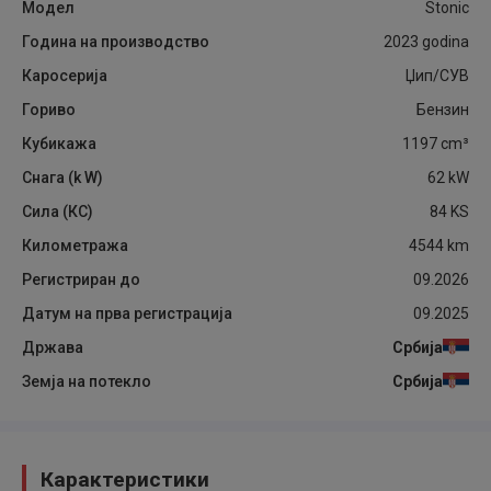
Модел
Stonic
Година на производство
2023
godina
Каросерија
Џип/СУВ
Гориво
Бензин
Кубикажа
1197
cm³
Снага (k W)
62
kW
Сила (КС)
84
KS
Километража
4544
km
Регистриран до
09.2026
Датум на прва регистрација
09.2025
Држава
Србија
Земја на потекло
Србија
Карактеристики