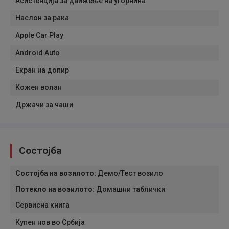
Асистенција за движење на угорнина
Наслон за рака
Apple Car Play
Android Auto
Екран на допир
Кожен волан
Држачи за чаши
Состојба
Состојба на возилото
:
Демо/Тест возило
Потекло на возилото
:
Домашни таблички
Сервисна книга
Купен нов во Србија