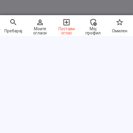
Моите
Постави
Мој
Пребарај
Омилен
огласи
оглас
профил
Брзи линкови
Често поставувани прашања
За нас
Услови на користење
Политика за приватност