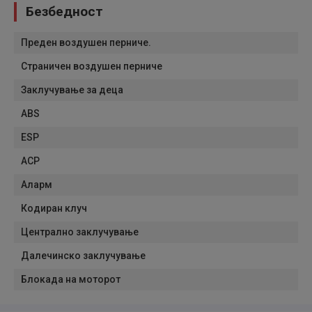
Безбедност
Преден воздушен перниче.
Страничен воздушен перниче
Заклучување за деца
ABS
ESP
АСР
Аларм
Кодиран клуч
Централно заклучување
Далечинско заклучување
Блокада на моторот