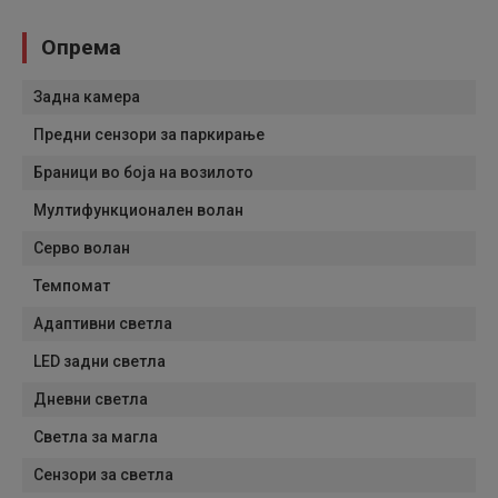
Опрема
Задна камера
Предни сензори за паркирање
Браници во боја на возилото
Мултифункционален волан
Серво волан
Темпомат
Адаптивни светла
LED задни светла
Дневни светла
Светла за магла
Сензори за светла