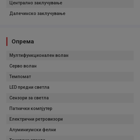
Централно заклучување
Далечинско заклучување
Опрема
Мултифункционален волан
Серво волан
Темпомат
LED предни светла
Сензори за светла
Патнички компјутер
Електрични ретровизори
Алуминиумски фелни