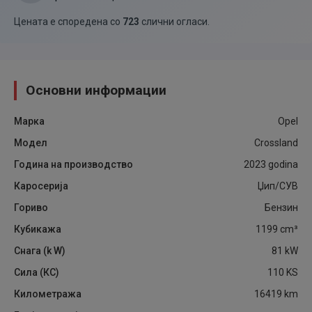
Цената е споредена со
723
слични огласи
.
Основни информации
Марка
Opel
Модел
Crossland
Година на производство
2023
godina
Каросерија
Џип/СУВ
Гориво
Бензин
Кубикажа
1199
cm³
Снага (k W)
81
kW
Сила (КС)
110
KS
Километража
16419
km