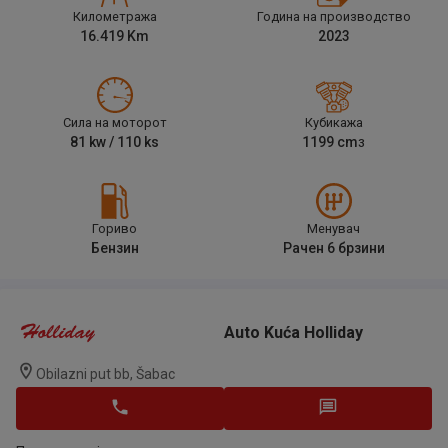
Километража
Година на производство
16.419
Km
2023
Сила на моторот
Кубикажа
81
kw /
110
ks
1199
cm
3
Гориво
Менувач
Бензин
Рачен 6 брзини
Auto Kuća Holliday
Obilazni put bb, Šabac