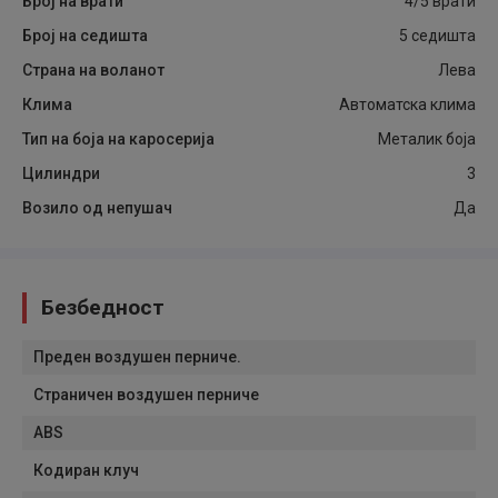
Број на врати
4/5 врати
Број на седишта
5 седишта
Страна на воланот
Лева
Клима
Автоматска клима
Тип на боја на каросерија
Металик боја
Цилиндри
3
Возило од непушач
Да
Безбедност
Преден воздушен перниче.
Страничен воздушен перниче
ABS
Кодиран клуч