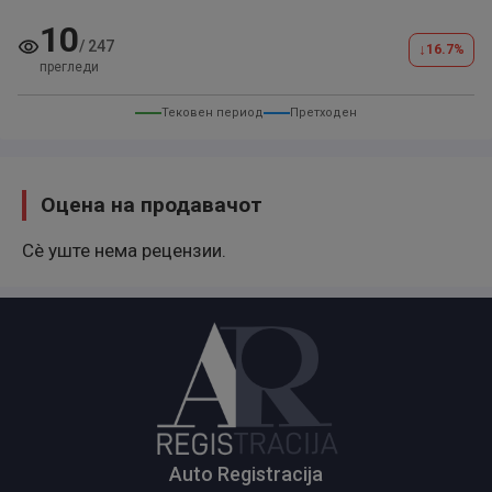
10
/
247
↓
16.7
%
прегледи
Тековен период
Претходен
Оцена на продавачот
Сè уште нема рецензии.
Auto Registracija