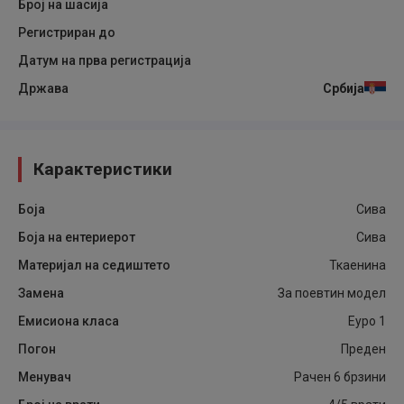
Број на шасија
Регистриран до
Датум на прва регистрација
Држава
Србија
Карактеристики
Боја
Сива
Боја на ентериерот
Сива
Материјал на седиштето
Ткаенина
Замена
За поевтин модел
Емисиона класа
Еуро 1
Погон
Преден
Менувач
Рачен 6 брзини