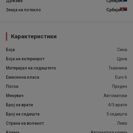
Држава
Србија
Земја на потекло
Србија
Карактеристики
Боја
Сина
Боја на ентериерот
Црна
Материјал на седиштето
Ткаенина
Емисиона класа
Euro 6
Погон
Преден
Менувач
Автоматски
Број на врати
4/5 врати
Број на седишта
5 седишта
Страна на воланот
Лева
Клима
Автоматска клима