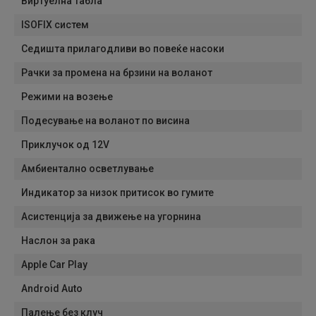
Виртуелна табла
ISOFIX систем
Седишта прилагодливи во повеќе насоки
Рачки за промена на брзини на воланот
Режими на возење
Подесување на воланот по висина
Приклучок од 12V
Амбиентално осветлување
Индикатор за низок притисок во гумите
Асистенција за движење на угорнина
Наслон за рака
Apple Car Play
Android Auto
Палење без клуч