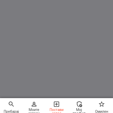
Моите
Постави
Мој
Пребарај
Омилен