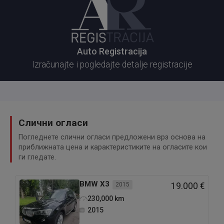
Godina: 2024 (kupljen u oktobru)
Kilometraža: 15.500 km
Paket opreme: Allure
Auto Registracija
Boja: tamno plava
Izračunajte i pogledajte detalje registracije
Prvi vlasnik
✔️ Pod garancijom ovlašćenog дилера
✔️ Odlično tehničko i vizuelno stanje
Слични огласи
✔️ Pažljivo vožen i redovno održavan
Погледнете слични огласи предложени врз основа на
приближната цена и карактеристиките на огласите кои
ги гледате.
Dodatno:
• Ambijentalno osvetljenje u kabini
BMW
X3
• Keramička zaštita celog vozila za dodatnu zaštitu i
2015
19.000 €
sjaj
230,000
km
2015