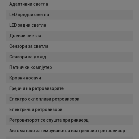
Адаптивни светла
LED предни светла
LED задни светла
Дневни светла
Сензори за светла
Сензори за дожд
Патнички компјутер
Кровни носачи
Грејачи на ретровизорите
Електро склопливи ретровизори
Електрични ретровизори
Ретровизорот се спушта при рикверц
Автоматско затемнување на внатрешниот ретровизор