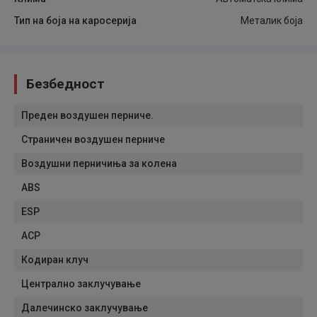
Тип на боја на каросерија
Металик боја
Безбедност
Преден воздушен перниче.
Страничен воздушен перниче
Воздушни перничиња за колена
ABS
ESP
АСР
Кодиран клуч
Централно заклучување
Далечинско заклучување