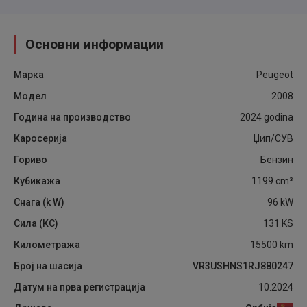
Основни информации
Марка
Peugeot
Модел
2008
Година на производство
2024
godina
Каросерија
Џип/СУВ
Гориво
Бензин
Кубикажа
1199
cm³
Снага (k W)
96
kW
Сила (КС)
131
KS
Километража
15500
km
Број на шасија
VR3USHNS1RJ880247
Датум на прва регистрација
10.2024