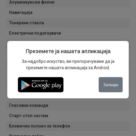
Алуминиумски фелни
Навигација
Тонирани стакла
Електрични подигнувачи
Bluetooth
Преземете ја нашата апликација
USB
За најдобро искуство, ви препорачуваме да ја
Мултимедија
преземете нашата апликација за Android.
AUX
DAB радио
Затвори
Hands-free
Гласовни команди
Старт-стоп систем
Безжичен полнач за телефон