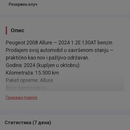
Резервен клуч
Опис
Peugeot 2008 Allure — 2024 1.2E 130AT benzin
Prodajem svoj automobil u savršenom stanju —
praktično kao nov i pažljivo održavan.
Godina: 2024 (kupljen u oktobru)
Kilometraža: 15.500 km
Paket opreme: Allure
Boja: tamno plava
Prvi vlasnik
Прикажи повеќе
✔️ Pod garancijom ovlašćenog дилера
✔️ Odlično tehničko i vizuelno stanje
✔️ Pažljivo vožen i redovno održavan
Статистика
(
7 дена
)
Dodatno: