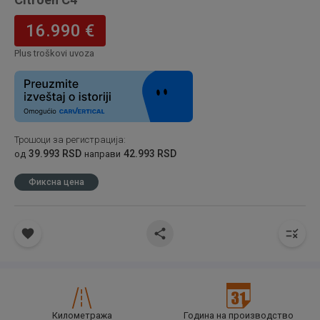
16.990 €
Plus troškovi uvoza
Трошоци за регистрација
:
39.993 RSD
42.993 RSD
од
направи
Фиксна цена
Километража
Година на производство