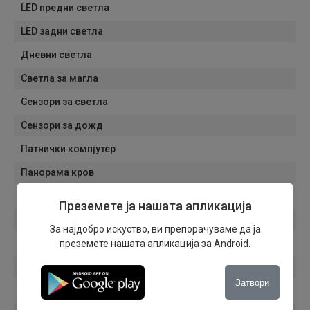
LED предни светла
LED задни светла
Дневни светла
Светла за магла
Сензори за светла
Сензори за дожд
Патнички компјутер
Панорама кров
Електрични ретровизори
Преземете ја нашата апликација
Автоматско затемнување на внатрешниот ретровизор
За најдобро искуство, ви препорачуваме да ја
Алуминиумски фелни
преземете нашата апликација за Android.
Навигација
Затвори
Тонирани стакла