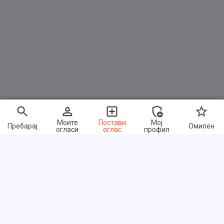
Lenksäule (Lenkrad) mech. höhen-/längsverstellbar
Mittelkonsole mit Ablagefach
Rücksitzbank / Lehne klappbar 1/3-2/3 (nicht verschiebbar)
Schiebedach elektrisch
Seitenairbag vorn
Sitz vorn links höhenverstellbar
Sitz vorn rechts höhenverstellbar
Sitzbezug / Polsterung: Leder / Stoff Metropolitan Grey
Моите
Постави
Мој
Пребарај
Омилен
огласи
оглас
профил
Sitzheizung vorn
LICHT & SICHT
Fernlichtassistent
Einschaltautomatik für Fahrlicht
Nebelscheinwerfer LED mit Abbiegelicht
Брзи линкови