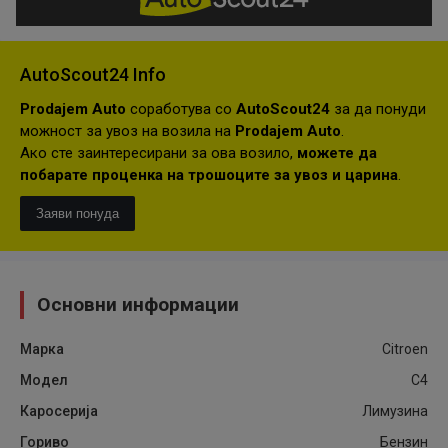
AutoScout24 Info
Prodajem Auto
соработува со
AutoScout24
за да понуди
можност за увоз на возила на
Prodajem Auto
.
Ако сте заинтересирани за ова возило,
можете да
побарате проценка на трошоците за увоз и царина
.
Заяви понуда
Основни информации
Марка
Citroen
Модел
C4
Каросерија
Лимузина
Гориво
Бензин