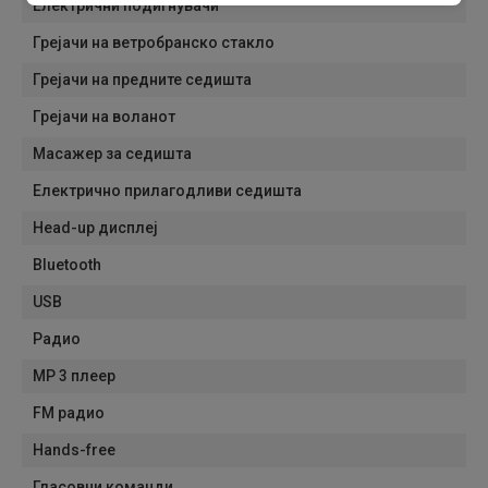
Електрични подигнувачи
Грејачи на ветробранско стакло
Грејачи на предните седишта
Грејачи на воланот
Масажер за седишта
Електрично прилагодливи седишта
Head-up дисплеј
Bluetooth
USB
Радио
MP 3 плеер
FM радио
Hands-free
Гласовни команди