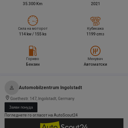
35.300
Km
2021
Сила на моторот
Кубикажа
114
kw /
155
ks
1199
cm
3
Гориво
Менувач
Бензин
Автоматски
Automobilzentrum Ingolstadt
Goethestr. 147, Ingolstadt, Germany
Заяви понуда
Погледнете го огласот на AutoScout24