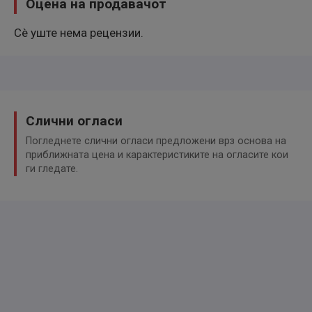
Оцена на продавачот
Rückfahrkamera mit 180° Umgebungsansicht
Сè уште нема рецензии.
Totwinkel-Assistent
Verkehrszeichenerkennung Plus (Geschwindigkeits-
Regel-/Begrenzeranlage)
Aktiver Notbrems-Assistent (Active Safety Brake)
Слични огласи
Aktiver Spurassistent (Lenkunterstützung)
Погледнете слични огласи предложени врз основа на
Geschwindigkeits-Regelanlage (Tempomat) inkl.
приближната цена и карактеристиките на огласите кои
Geschwindigkeits-Begrenzeranlage
ги гледате.
Kamerasystem Vision 360 Grad
Kollisionswarnsystem
Totwinkel-Assistent mit Einparkhilfe vorn und hinten
Verkehrszeichenerkennung
MOTOR GETRIEBE & FAHRWERK