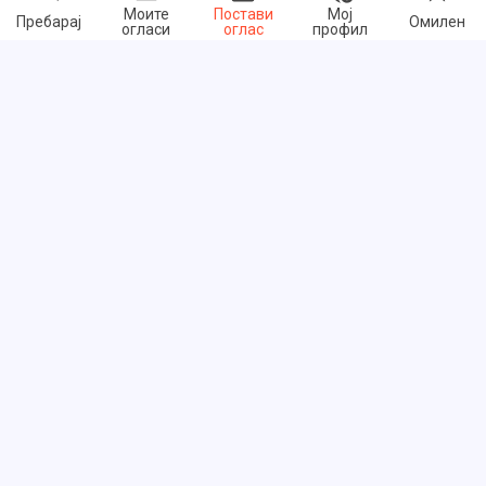
Моите
Постави
Мој
Пребарај
Омилен
огласи
оглас
профил
Брзи линкови
Често поставувани прашања
За нас
Услови на користење
Политика за приватност
Размена на линкови
Цени