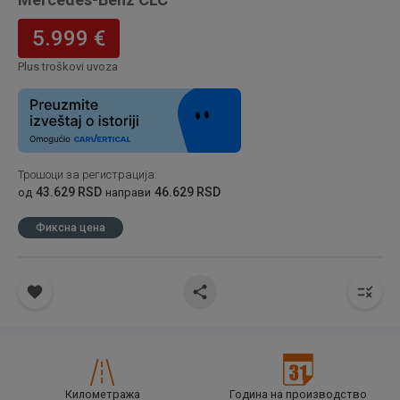
5.999 €
Plus troškovi uvoza
Трошоци за регистрација
:
43.629 RSD
46.629 RSD
од
направи
Фиксна цена
Километража
Година на производство