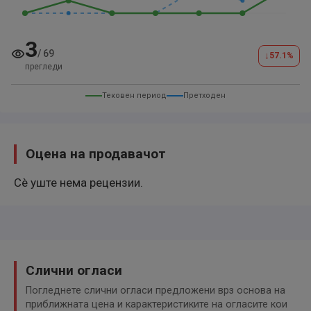
Abholung vom Bahnhof.
3
/
69
↓
Wir sind an Feiertagen und Sonntags auch für Sie da.
57.1
%
прегледи
Bitte KEINE E-mails schreiben.
Тековен период
Претходен
Kontakt:
0157 34372261
Оцена на продавачот
Danke für den Besuch unserer Händlerhomepage.
Сè уште нема рецензии.
Weiteres: Irrtümer, Zwischenverkauf und
Änderungen vorbehalten
Слични огласи
Der Verkäufer haftet nicht für Irrtümer,
Eingabefehler und Datenübermittlungsfehler.
Погледнете слични огласи предложени врз основа на
приближната цена и карактеристиките на огласите кои