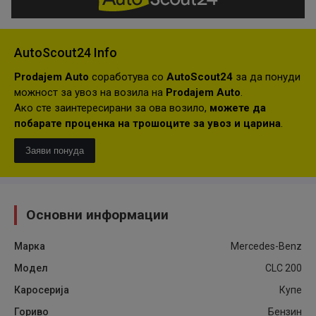
AutoScout24 Info
Prodajem Auto
соработува со
AutoScout24
за да понуди
можност за увоз на возила на
Prodajem Auto
.
Ако сте заинтересирани за ова возило,
можете да
побарате проценка на трошоците за увоз и царина
.
Заяви понуда
Основни информации
Марка
Mercedes-Benz
Модел
CLC 200
Каросерија
Купе
Гориво
Бензин