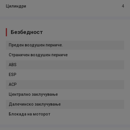
Цилиндри
4
Безбедност
Преден воздушен перниче.
Страничен воздушен перниче
ABS
ESP
АСР
Централно заклучување
Далечинско заклучување
Блокада на моторот