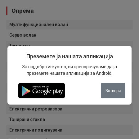
Опрема
Мултифункционален волан
Серво волан
Темпомат
Преземете ја нашата апликација
Дневни светла
Светла за магла
За најдобро искуство, ви препорачуваме да ја
преземете нашата апликација за Android.
Сензори за светла
Сензори за дожд
Затвори
Патнички компјутер
Електрични ретровизори
Тонирани стакла
Електрични подигнувачи