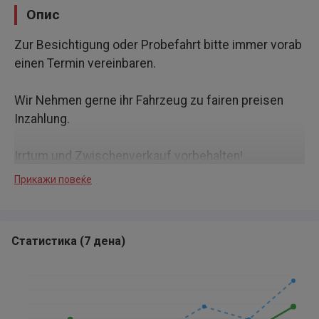
Опис
Zur Besichtigung oder Probefahrt bitte immer vorab
einen Termin vereinbaren.
Wir Nehmen gerne ihr Fahrzeug zu fairen preisen
Inzahlung.
Irrtum und Zwischenverkauf vorbehalten!
Прикажи повеќе
Unsere Dienstleistungen:
Gegen Aufpreis neue HU-AU.
Статистика
(
7 дена
)
Gegen Aufpreis Gebrauchtwagencheck.
Kennzeichenorganisation.