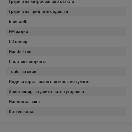
Грејачи на ветробранско стакло
Грејачи на предните седишта
Bluetooth
FM радио
CD плеер
Hands-free
Спортски седишта
Торба за скии
Индикатор за низок притисок во гумите
Асистенција за движење на угорнина
Наслон за рака
Кожен волан