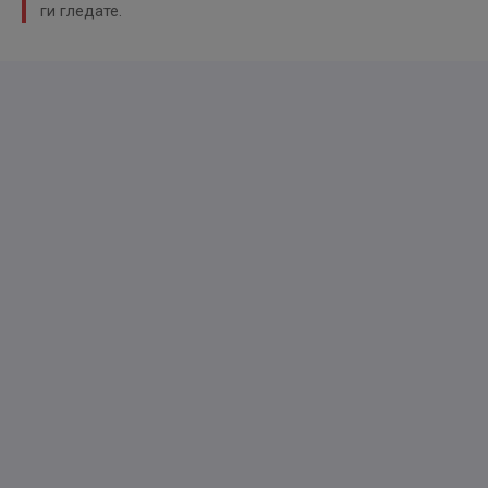
ги гледате.
Fahrzeugbeschreibungen sind ausdrücklich keine
zugesicherten Beschaffenheitseigenschaften.
Alle Angaben ohne Gewährleistung.