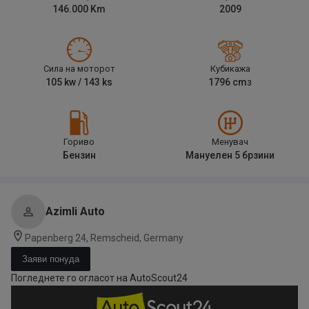
146.000
Km
2009
Сила на моторот
Кубикажа
105
kw /
143
ks
1796
cm
3
Гориво
Менувач
Бензин
Мануелен 5 брзини
Azimli Auto
Papenberg 24, Remscheid, Germany
Заяви понуда
Погледнете го огласот на AutoScout24